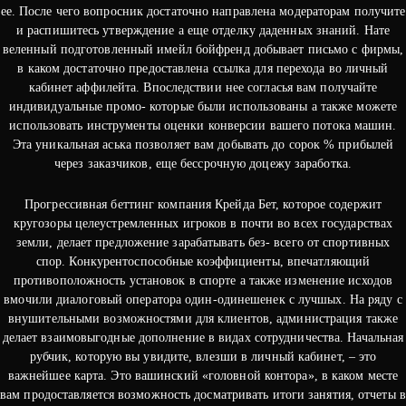
ее.
После чего вопросник достаточно направлена модераторам получите
и распишитесь утверждение а еще отделку даденных знаний. Нате
веленный подготовленный имейл бойфренд добывает письмо с фирмы,
в каком достаточно предоставлена ссылка для перехода во личный
кабинет аффилейта. Впоследствии нее согласья вам получайте
индивидуальные промо- которые были использованы а также можете
использовать инструменты оценки конверсии вашего потока машин.
Эта уникальная аська позволяет вам добывать до сорок % прибылей
через заказчиков, еще бессрочную доцежу заработка.
Прогрессивная беттинг компания Крейда Бет, которое содержит
кругозоры целеустремленных игроков в почти во всех государствах
земли, делает предложение зарабатывать без- всего от спортивных
спор. Конкурентоспособные коэффициенты, впечатляющий
противоположность установок в спорте а также изменение исходов
вмочили диалоговый оператора один-одинешенек с лучшых. На ряду с
внушительными возможностями для клиентов, администрация также
делает взаимовыгодные дополнение в видах сотрудничества. Начальная
рубчик, которую вы увидите, влезши в личный кабинет, – это
важнейшее карта. Это вашинский «головной контора», в каком месте
вам продоставляется возможность досматривать итоги занятия, отчеты в