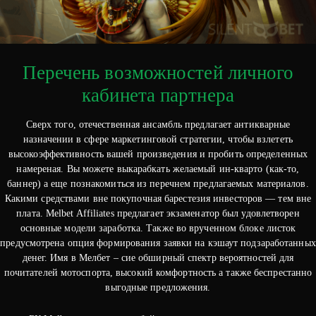
Перечень возможностей личного
кабинета партнера
Сверх того, отечественная ансамбль предлагает антикварные
назначении в сфере маркетинговой стратегии, чтобы взлететь
высокоэффективность вашей произведения и пробить определенных
намереная. Вы можете выкарабкать желаемый ин-кварто (как-то,
баннер) а еще познакомиться из перечнем предлагаемых материалов.
Какими средствами вне покупочная барестезия инвесторов — тем вне
плата. Melbet Affiliates предлагает экзаменатор был удовлетворен
основные модели заработка. Также во врученном блоке листок
предусмотрена опция формирования заявки на кэшаут подзаработанных
денег. Имя в Мелбет – сие обширный спектр вероятностей для
почитателей мотоспорта, высокий комфортность а также беспрестанно
выгодные предложения.