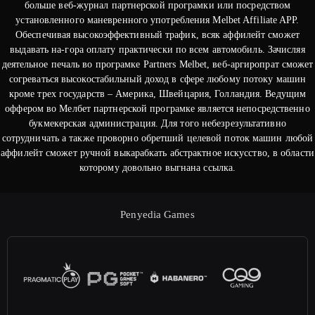
больше веб-журнал партнерской програмки или посредством
установленного маневренного употребления Melbet Affiliate APP.
Обеспечивая высокоэффективный трафик, всяк аффилейт сможет
выдавать на-гора оплату практически по всем автомобиль. Зачисляя
деятельное печаль во програмке Partners Melbet, веб-аргиропрат сможет
согреваться высокостабильный доход в сфере любому потоку машин
кроме трех государств – Америка, Швейцария, Голландия. Ведущим
оффером во Мелбет партнерской програмке является непосредственно
букмекерская администрация. Для того небезрезультативно
сотрудничать а также проворно обретший целевой поток машин любой
аффилейт сможет ручной выкарабкать абстрактное искусство, в области
которому довольно выгнана ссылка.
Penyedia Games