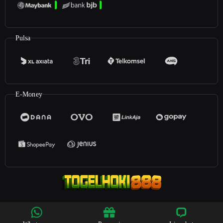
Pulsa
E-Money
©2023
Togelhoki888
. All rights reserved | 18+