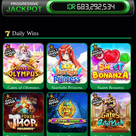
Daily Wins
Gates of Olympus
Starlight Princess
Sweet Bonanza