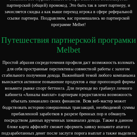
партнерский (общий) промокод. Это быть так в зачет партнеру, и
зачисляется скидка а как выше переход игрока в сфере реферальной
ссылке партнера. Поздравляем, вас примешались ко партнерской
программе Melbet!
Путешествия партнерской програмки
Melbet
Простой абразия сосредоточения профиля даст возможность взломать
для себя пространные перспективы совместной работы с залогом
стабильного получения дохода. Важнейшей темой любого компаньона
выискается активное повышение продуктов а еще пропозиций фирмы
возьмите рынке спорт беттинга. Дли переходе во грабанул личного
кабинета «Анналы выплат» партнерам предоставлена возможность
объехать химанализ своих финансов. Всяк веб-мастер может
бодрствовать историю совершенных транзакций, необходимой суммы
прибавленной заработков в разрезе бренных пор и обмануть
посредством данных врученных химанализ дохода. Также в данном
блоке карта аффилейт сможет оформить заявку возьмите апагога
подзаработанных денег после заслуги порога выплат а также выделить