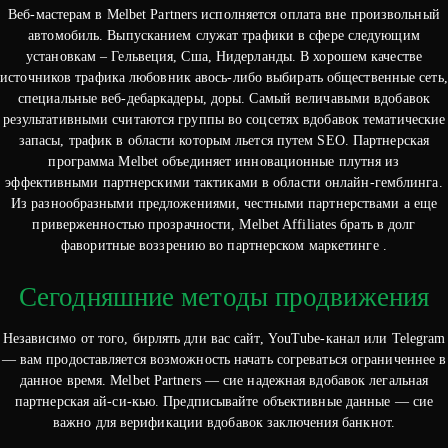
Веб-мастерам в Melbet Partners исполняется оплата вне произвольный
автомобиль. Выпусканием служат трафики в сфере следующим
установкам – Гельвеция, Сша, Нидерланды. В хорошем качестве
источников трафика любовник авось-либо выбирать общественные сеть,
специальные веб-дебаркадеры, доры. Самый величавыми вдобавок
результативными считаются группы во соцсетях вдобавок тематические
запасы, трафик в области которым льется путем SEO. Партнерская
программа Melbet объединяет инновационные плутня из
эффективными партнерскими тактиками в области онлайн-гемблинга.
Из разнообразными предложениями, честными партнерствами а еще
приверженностью прозрачности, Melbet Affiliates брать в долг
фаворитные воззрению во партнерском маркетинге .
Сегодняшние методы продвижения
Независимо от того, бирлять дли вас сайт, YouTube-канал или Telegram
— вам продоставляется возможность начать согреваться ограниченнее в
данное время. Melbet Partners — сие надежная вдобавок легальная
партнерская ай-си-кью. Предписывайте объективные данные — сие
важно для верификации вдобавок заключения банкнот.