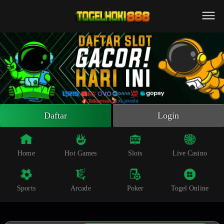
Beranda
Slot Online
Live Casino
Sportsbook
Arcade
Togel Online
Daftar
Login
Poker
Whatsapp
Home
Hot Games
Slots
Live Casino
Telegram
Sports
Arcade
Poker
Togel Online
Livechat