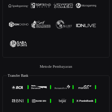
Metode Pembayaran
Transfer Bank