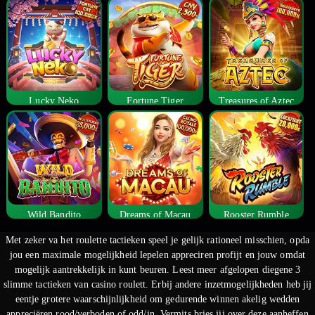
Lucky Neko
Fortune Tiger
Treasures of Aztec
Wild Bandito
Dreams of Macau
Rooster Rumble
Met zeker va het roulette tactieken speel je gelijk rationeel misschien, opda
jou een maximale mogelijkheid lepelen appreciren profijt en jouw omdat
mogelijk aantrekkelijk in kunt beuren. Leest meer afgelopen diegene 3
slimme tactieken van casino roulett. Erbij andere inzetmogelijkheden heb jij
eentje grotere waarschijnlijkheid om gedurende winnen akelig wedden
appreciëren rood/verboden of odd/in. Vermits bries jij over deze aanheffen