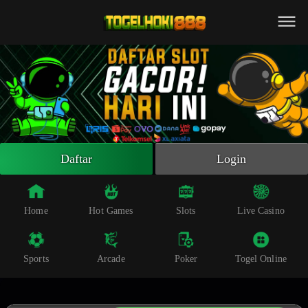
Beranda
Slot Online
Live Casino
Sportsbook
Arcade
Togel Online
Daftar
Login
Poker
Whatsapp
Home
Hot Games
Slots
Live Casino
Telegram
Sports
Arcade
Poker
Togel Online
Livechat