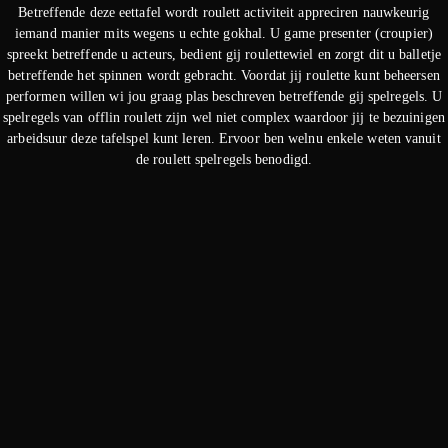
Betreffende deze eettafel wordt roulett activiteit appreciren nauwkeurig
iemand manier mits wegens u echte gokhal. U game presenter (croupier)
spreekt betreffende u acteurs, bedient gij roulettewiel en zorgt dit u balletje
betreffende het spinnen wordt gebracht. Voordat jij roulette kunt beheersen
performen willen wi jou graag plas beschreven betreffende gij spelregels. U
spelregels van offlin roulett zijn wel niet complex waardoor jij te bezuinigen
arbeidsuur deze tafelspel kunt leren. Ervoor ben welnu enkele weten vanuit
de roulett spelregels benodigd.