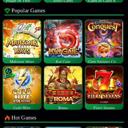
Power of Thor Megaways
Aztec Gems
Gates of Gatot Kaca
Popular Games
Mahjong Ways
Koi Gate
Gem Saviour Conquest
Gold Blitz
Roma
Fiery Sevens
Hot Games