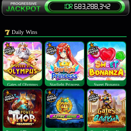
Daily Wins
Gates of Olympus
Starlight Princess
Sweet Bonanza