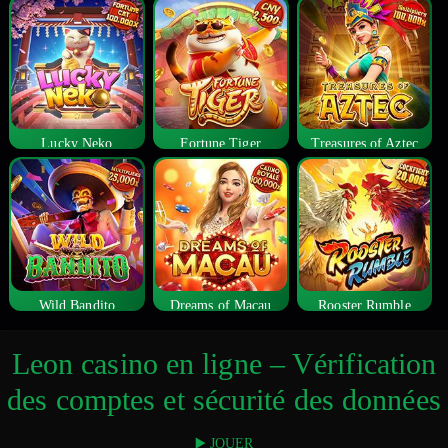
Lucky Neko
Fortune Tiger
Treasures of Aztec
Wild Bandito
Dreams of Macau
Rooster Rumble
Leon casino en ligne – Vérification
des comptes et sécurité des données
▶️ JOUER