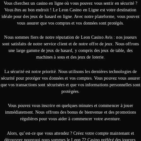
Vous cherchez un casino en ligne où vous pouvez vous sentir en sécurité ?
Vous êtes au bon endroit ! Le Leon Casino en Ligne est votre destination
idéale pour des jeux de hasard en ligne. Avec notre plateforme, vous pouvez
vous assurer que vos comptes et vos données sont protégés.
Nous sommes fiers de notre réputation de Leon Casino Avis : nos joueurs
sont satisfaits de notre service client et de notre offre de jeux. Nous offrons
une large gamme de jeux de hasard, y compris des jeux de table, des
machines à sous et des jeux de loterie.
La sécurité est notre priorité. Nous utilisons les dernières technologies de
sécurité pour protéger vos données et vos comptes. Vous pouvez vous assurer
que vos transactions sont sécurisées et que vos informations personnelles sont
protégées.
Vous pouvez vous inscrire en quelques minutes et commencer à jouer
immédiatement. Nous offrons des bonus de bienvenue et des promotions
régulières pour vous aider à commencer votre aventure.
Alors, qu’est-ce que vous attendez ? Créez votre compte maintenant et
découvrez pourquoi nous sommes le Leon 72 Casino préféré des joueurs.