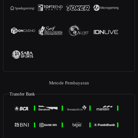
Metode Pembayaran
Transfer Bank