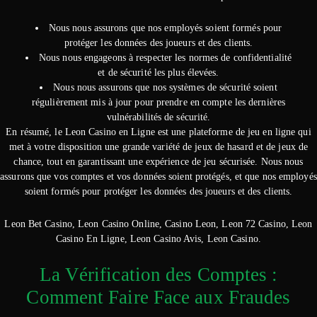
Nous nous assurons que nos employés soient formés pour
protéger les données des joueurs et des clients.
Nous nous engageons à respecter les normes de confidentialité
et de sécurité les plus élevées.
Nous nous assurons que nos systèmes de sécurité soient
régulièrement mis à jour pour prendre en compte les dernières
vulnérabilités de sécurité.
En résumé, le Leon Casino en Ligne est une plateforme de jeu en ligne qui
met à votre disposition une grande variété de jeux de hasard et de jeux de
chance, tout en garantissant une expérience de jeu sécurisée. Nous nous
assurons que vos comptes et vos données soient protégés, et que nos employés
soient formés pour protéger les données des joueurs et des clients.
Leon Bet Casino, Leon Casino Online, Casino Leon, Leon 72 Casino, Leon
Casino En Ligne, Leon Casino Avis, Leon Casino.
La Vérification des Comptes :
Comment Faire Face aux Fraudes