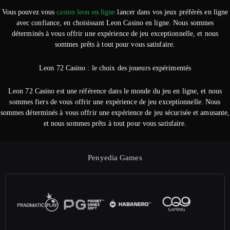
Vous pouvez vous
casino leon en ligne
lancer dans vos jeux préférés en ligne
avec confiance, en choisissant Leon Casino en ligne. Nous sommes
déterminés à vous offrir une expérience de jeu exceptionnelle, et nous
sommes prêts à tout pour vous satisfaire.
Leon 72 Casino : le choix des joueurs expérimentés
Leon 72 Casino est une référence dans le monde du jeu en ligne, et nous
sommes fiers de vous offrir une expérience de jeu exceptionnelle. Nous
sommes déterminés à vous offrir une expérience de jeu sécurisée et amusante,
et nous sommes prêts à tout pour vous satisfaire.
Penyedia Games