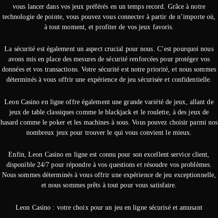
vous lancer dans vos jeux préférés en un temps record. Grâce à notre
technologie de pointe, vous pouvez vous connecter à partir de n’importe où,
à tout moment, et profiter de vos jeux favoris.
La sécurité est également un aspect crucial pour nous. C’est pourquoi nous
avons mis en place des mesures de sécurité renforcées pour protéger vos
données et vos transactions. Votre sécurité est notre priorité, et nous sommes
déterminés à vous offrir une expérience de jeu sécurisée et confidentielle.
Leon Casino en ligne offre également une grande variété de jeux, allant de
jeux de table classiques comme le blackjack et le roulette, à des jeux de
hasard comme le poker et les machines à sous. Vous pouvez choisir parmi nos
nombreux jeux pour trouver le qui vous convient le mieux.
Enfin, Leon Casino en ligne est connu pour son excellent service client,
disponible 24/7 pour répondre à vos questions et résoudre vos problèmes.
Nous sommes déterminés à vous offrir une expérience de jeu exceptionnelle,
et nous sommes prêts à tout pour vous satisfaire.
Leon Casino : votre choix pour un jeu en ligne sécurisé et amusant