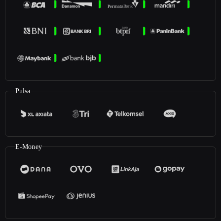
Pulsa
E-Money