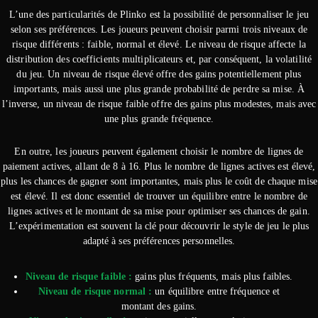
L’une des particularités de Plinko est la possibilité de personnaliser le jeu
selon ses préférences. Les joueurs peuvent choisir parmi trois niveaux de
risque différents : faible, normal et élevé. Le niveau de risque affecte la
distribution des coefficients multiplicateurs et, par conséquent, la volatilité
du jeu. Un niveau de risque élevé offre des gains potentiellement plus
importants, mais aussi une plus grande probabilité de perdre sa mise. À
l’inverse, un niveau de risque faible offre des gains plus modestes, mais avec
une plus grande fréquence.
En outre, les joueurs peuvent également choisir le nombre de lignes de
paiement actives, allant de 8 à 16. Plus le nombre de lignes actives est élevé,
plus les chances de gagner sont importantes, mais plus le coût de chaque mise
est élevé. Il est donc essentiel de trouver un équilibre entre le nombre de
lignes actives et le montant de sa mise pour optimiser ses chances de gain.
L’expérimentation est souvent la clé pour découvrir le style de jeu le plus
adapté à ses préférences personnelles.
Niveau de risque faible :
gains plus fréquents, mais plus faibles.
Niveau de risque normal :
un équilibre entre fréquence et
montant des gains.