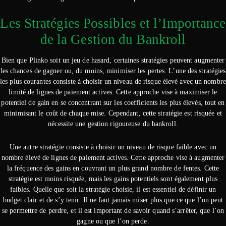
Les Stratégies Possibles et l’Importance
de la Gestion du Bankroll
Bien que Plinko soit un jeu de hasard, certaines stratégies peuvent augmenter
les chances de gagner ou, du moins, minimiser les pertes. L’une des stratégies
les plus courantes consiste à choisir un niveau de risque élevé avec un nombre
limité de lignes de paiement actives. Cette approche vise à maximiser le
potentiel de gain en se concentrant sur les coefficients les plus élevés, tout en
minimisant le coût de chaque mise. Cependant, cette stratégie est risquée et
nécessite une gestion rigoureuse du bankroll.
Une autre stratégie consiste à choisir un niveau de risque faible avec un
nombre élevé de lignes de paiement actives. Cette approche vise à augmenter
la fréquence des gains en couvrant un plus grand nombre de fentes. Cette
stratégie est moins risquée, mais les gains potentiels sont également plus
faibles. Quelle que soit la stratégie choisie, il est essentiel de définir un
budget clair et de s’y tenir. Il ne faut jamais miser plus que ce que l’on peut
se permettre de perdre, et il est important de savoir quand s’arrêter, que l’on
gagne ou que l’on perde.