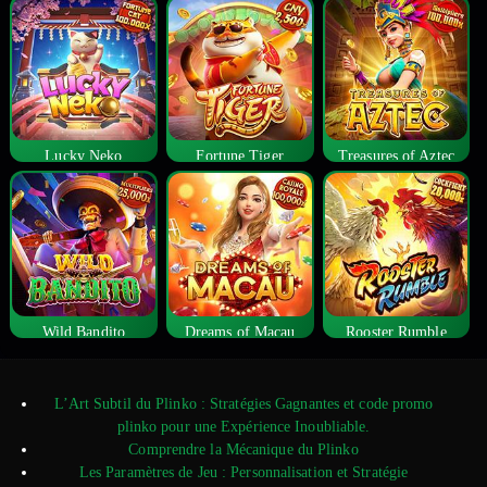
Lucky Neko
Fortune Tiger
Treasures of Aztec
Wild Bandito
Dreams of Macau
Rooster Rumble
L’Art Subtil du Plinko : Stratégies Gagnantes et code promo
plinko pour une Expérience Inoubliable.
Comprendre la Mécanique du Plinko
Les Paramètres de Jeu : Personnalisation et Stratégie