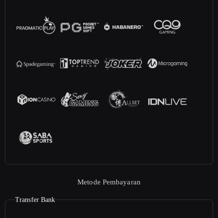
Metode Pembayaran
Transfer Bank