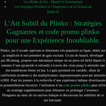
Les Modes de Jeu : Manuel et Automatique
Les Stratégies Possibles et l’Importance de la Gestion du
Bankroll
L’Art Subtil du Plinko : Stratégies
Gagnantes et code promo plinko
pour une Expérience Inoubliable.
Plinko, jeu d’arcade captivant et désormais très populaire en ligne, séduit par
sa simplicité et son potentiel de gain excitant. Ce jeu de hasard, développé
par BGaming, propose une mécanique unique où un jeton est lâché depuis le
sommet d’une pyramide et rebondit à travers des clous jusqu’à atteindre une
des nombreuses fentes en bas. Le gain potentiel est variable, allant de
coefficients modestes à des multiplicateurs impressionnants pouvant atteindre
x1000. Pour les joueurs à la recherche d’une expérience ludique divertissante
et potentiellement lucrative, l’utilisation d’un
code promo plinko
peut offrir
un avantage supplémentaire pour démarrer ou prolonger l’aventure.
Plongeons au cœur de cet univers ludique et découvrons les subtilités de ce
jeu fascinant.