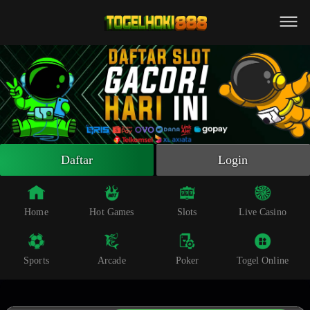
Beranda
Slot Online
Live Casino
Sportsbook
Arcade
Togel Online
Daftar
Login
Poker
Whatsapp
Home
Hot Games
Slots
Live Casino
Telegram
Sports
Arcade
Poker
Togel Online
Livechat