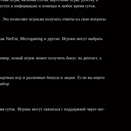
 доступ к информации и помощи в любое время суток.
н. Это позволяет игрокам получать ответы на свои вопросы
как NetEnt, Microgaming и другие. Игроки могут выбрать
имер, новый игрок может получить бонус на депозит, а
азартных игр и различные бонусы и акции. Если вы ищете
выбор.
я суток. Игроки могут связаться с поддержкой через чат-