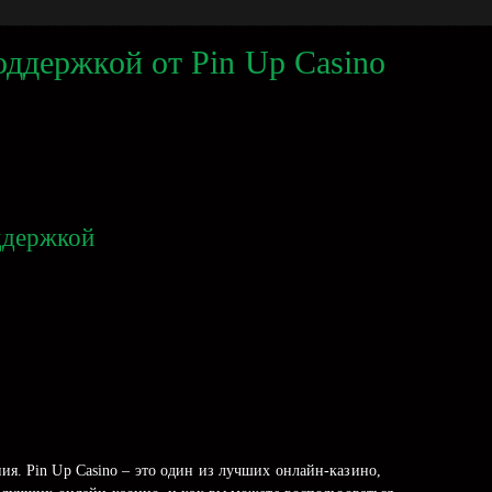
ддержкой от Pin Up Casino
ддержкой
я. Pin Up Casino – это один из лучших онлайн-казино,