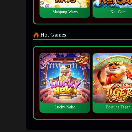
Mahjong Ways
Koi Gate
Hot Games
Lucky Neko
Fortune Tiger