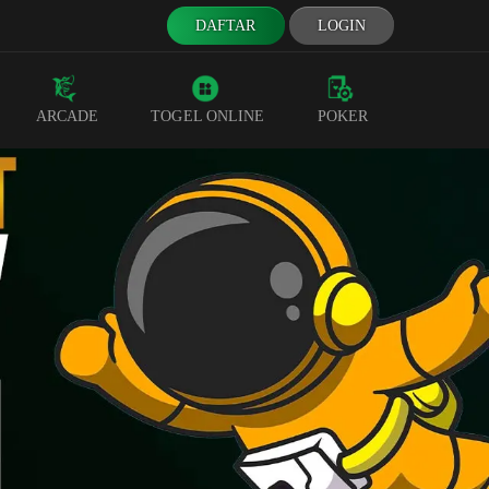
DAFTAR
LOGIN
ARCADE
TOGEL ONLINE
POKER