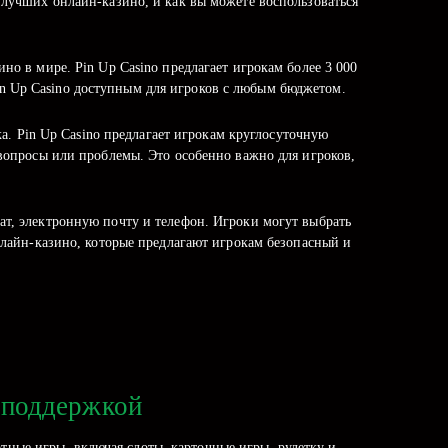
з лучших онлайн-казино, и как вы можете воспользоваться
ино в мире. Pin Up Casino предлагает игрокам более 3 000
Pin Up Casino доступным для игроков с любым бюджетом.
а. Pin Up Casino предлагает игрокам круглосуточную
 вопросы или проблемы. Это особенно важно для игроков,
чат, электронную почту и телефон. Игроки могут выбрать
онлайн-казино, которые предлагают игрокам безопасный и
й поддержкой
ртные игры, включая слоты, карточные игры, рулетку и