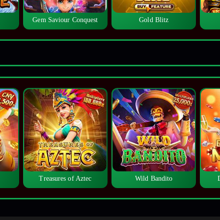
Gem Saviour Conquest
Gold Blitz
Treasures of Aztec
Wild Bandito