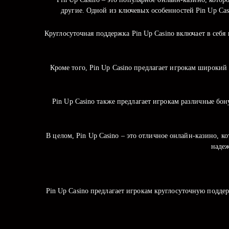
другие. Одной из ключевых особенностей Pin Up Cas
Круглосуточная поддержка Pin Up Casino включает в себя 
Кроме того, Pin Up Casino предлагает игрокам широкий 
Pin Up Casino также предлагает игрокам различные бо
В целом, Pin Up Casino – это отличное онлайн-казино, 
надеж
Pin Up Casino предлагает игрокам круглосуточную поддер