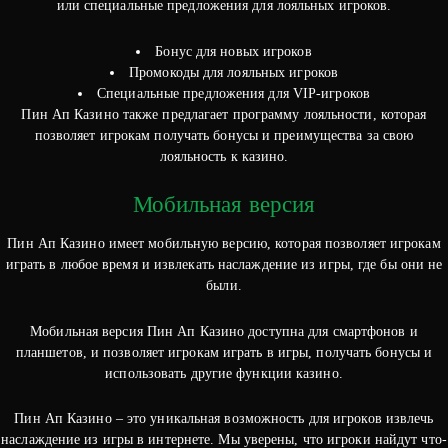
или специальные предложения для лояльных игроков.
Бонус для новых игроков
Промокоды для лояльных игроков
Специальные предложения для VIP-игроков
Пин Ап Казино также предлагает программу лояльности, которая
позволяет игрокам получать бонусы и преимущества за свою
лояльность к казино.
Мобильная версия
Пин Ап Казино имеет мобильную версию, которая позволяет игрокам
играть в любое время и извлекать наслаждение из игры, где бы они не
были.
Мобильная версия Пин Ап Казино доступна для смартфонов и
планшетов, и позволяет игрокам играть в игры, получать бонусы и
использовать другие функции казино.
Пин Ап Казино – это уникальная возможность для игроков извлечь
наслаждение из игры в интернете. Мы уверены, что игроки найдут что-