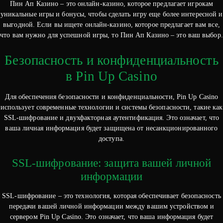
Пин Ап Казино – это онлайн-казино, которое предлагает игрокам
уникальные игры и бонусы, чтобы сделать игру еще более интересной и
выгодной. Если вы ищете онлайн-казино, которое предлагает вам все,
что вам нужно для успешной игры, то Пин Ап Казино – это ваш выбор.
Безопасность и конфиденциальность
в Pin Up Casino
Для обеспечения безопасности и конфиденциальности, Pin Up Casino
использует современные технологии и системы безопасности, такие как
SSL-шифрование и двухфакторная аутентификация. Это означает, что
ваша личная информация будет защищена от несанкционированного
доступа.
SSL-шифрование: защита вашей личной
информации
SSL-шифрование – это технология, которая обеспечивает безопасность
передачи вашей личной информации между вашим устройством и
сервером Pin Up Casino. Это означает, что ваша информация будет