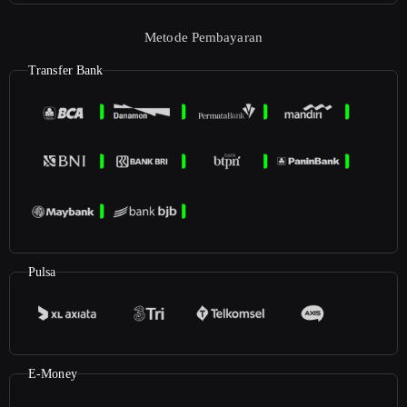
Metode Pembayaran
Transfer Bank
Pulsa
E-Money