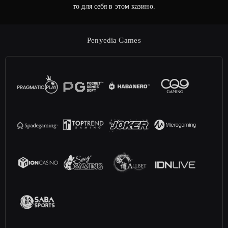
то для себя в этом казино.
Penyedia Games