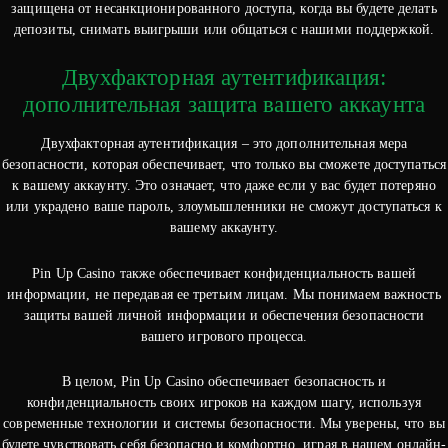
защищена от несанкционированного доступа, когда вы будете делать
депозиты, снимать выигрыши или общаться с нашими поддержкой.
Двухфакторная аутентификация:
дополнительная защита вашего аккаунта
Двухфакторная аутентификация – это дополнительная мера
безопасности, которая обеспечивает, что только вы сможете доступаться
к вашему аккаунту. Это означает, что даже если у вас будет потеряно
или украдено ваше пароль, злоумышленники не сможут доступаться к
вашему аккаунту.
Pin Up Casino также обеспечивает конфиденциальность вашей
информации, не передавая ее третьим лицам. Мы понимаем важность
защиты вашей личной информации и обеспечения безопасности
вашего игрового процесса.
В целом, Pin Up Casino обеспечивает безопасность и
конфиденциальность своих игроков на каждом шагу, используя
современные технологии и системы безопасности. Мы уверены, что вы
будете чувствовать себя безопасно и комфортно, играя в нашем онлайн-