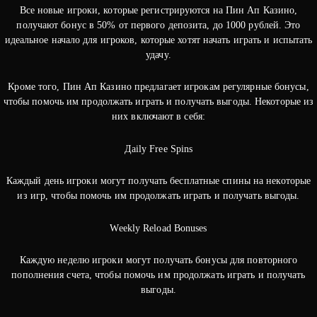
Все новые игроки, которые регистрируются на Пин Ап Казино,
получают бонус в 50% от первого депозита, до 1000 рублей. Это
идеальное начало для игроков, которые хотят начать играть и испытать
удачу.
Кроме того, Пин Ап Казино предлагает игрокам регулярные бонусы,
чтобы помочь им продолжать играть и получать выгоды. Некоторые из
них включают в себя:
Дaily Free Spins
Каждый день игроки могут получать бесплатные спины на некоторые
из игр, чтобы помочь им продолжать играть и получать выгоды.
Weekly Reload Bonuses
Каждую неделю игроки могут получать бонусы для повторного
пополнения счета, чтобы помочь им продолжать играть и получать
выгоды.