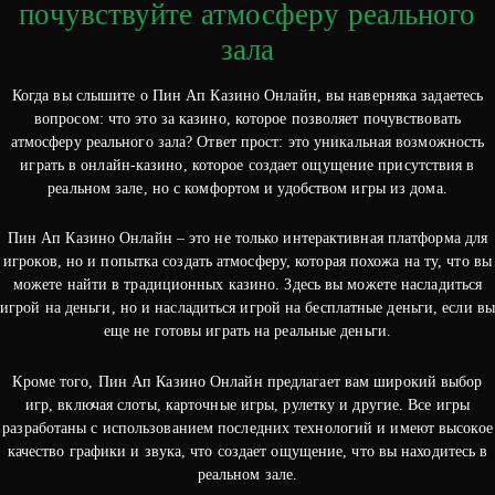
почувствуйте атмосферу реального
зала
Когда вы слышите о Пин Ап Казино Онлайн, вы наверняка задаетесь
вопросом: что это за казино, которое позволяет почувствовать
атмосферу реального зала? Ответ прост: это уникальная возможность
играть в онлайн-казино, которое создает ощущение присутствия в
реальном зале, но с комфортом и удобством игры из дома.
Пин Ап Казино Онлайн – это не только интерактивная платформа для
игроков, но и попытка создать атмосферу, которая похожа на ту, что вы
можете найти в традиционных казино. Здесь вы можете насладиться
игрой на деньги, но и насладиться игрой на бесплатные деньги, если вы
еще не готовы играть на реальные деньги.
Кроме того, Пин Ап Казино Онлайн предлагает вам широкий выбор
игр, включая слоты, карточные игры, рулетку и другие. Все игры
разработаны с использованием последних технологий и имеют высокое
качество графики и звука, что создает ощущение, что вы находитесь в
реальном зале.