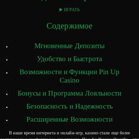
▶️ ИГРАТЬ
Содержимое
Мгновенные Депозиты
Удобство и Быстрота
Возможности и Функции Pin Up
Casino
Бонусы и Программа Лояльности
Безопасность и Надежность
Расширенные Возможности
В наше время интернета и онлайн-игр, казино стали еще более