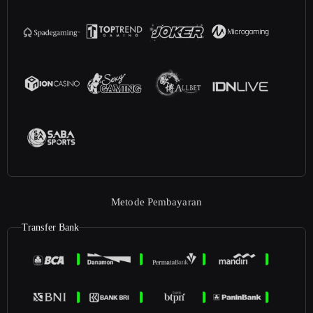
Metode Pembayaran
Transfer Bank