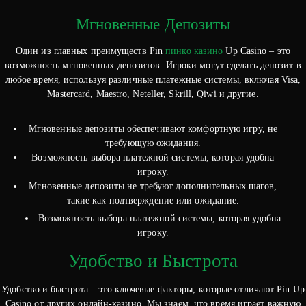
Мгновенные Депозиты
Один из главных преимуществ Pin
пинко казино
Up Casino – это
возможность мгновенных депозитов. Игроки могут сделать депозит в
любое время, используя различные платежные системы, включая Visa,
Mastercard, Maestro, Neteller, Skrill, Qiwi и другие.
Мгновенные депозиты обеспечивают комфортную игру, не
требующую ожидания.
Возможность выбора платежной системы, которая удобна
игроку.
Мгновенные депозиты не требуют дополнительных шагов,
такие как подтверждение или ожидание.
Возможность выбора платежной системы, которая удобна
игроку.
Удобство и Быстрота
Удобство и быстрота – это ключевые факторы, которые отличают Pin Up
Casino от других онлайн-казино. Мы знаем, что время играет важную