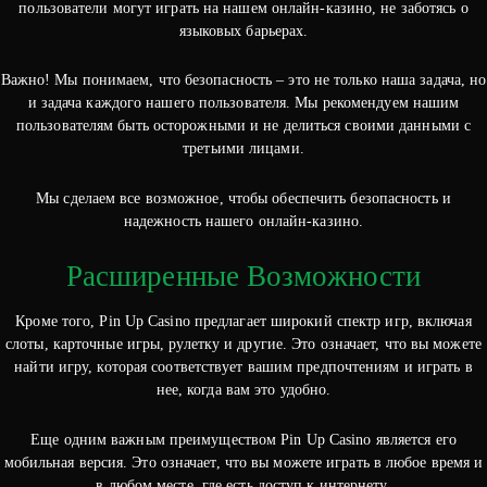
пользователи могут играть на нашем онлайн-казино, не заботясь о
языковых барьерах.
Важно! Мы понимаем, что безопасность – это не только наша задача, но
и задача каждого нашего пользователя. Мы рекомендуем нашим
пользователям быть осторожными и не делиться своими данными с
третьими лицами.
Мы сделаем все возможное, чтобы обеспечить безопасность и
надежность нашего онлайн-казино.
Расширенные Возможности
Кроме того, Pin Up Casino предлагает широкий спектр игр, включая
слоты, карточные игры, рулетку и другие. Это означает, что вы можете
найти игру, которая соответствует вашим предпочтениям и играть в
нее, когда вам это удобно.
Еще одним важным преимуществом Pin Up Casino является его
мобильная версия. Это означает, что вы можете играть в любое время и
в любом месте, где есть доступ к интернету.