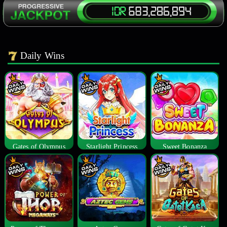
Daily Wins
Gates of Olympus
Starlight Princess
Sweet Bonanza