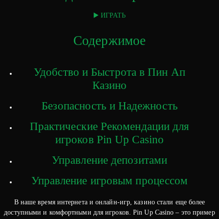
▶️ ИГРАТЬ
Содержимое
Удобство и Быстрота в Пин Ап
Казино
Безопасность и Надежность
Практические Рекомендации для
игроков Pin Up Casino
Управление депозитами
Управление игровым процессом
В наше время интернета и онлайн-игр, казино стали еще более
доступными и комфортными для игроков. Pin Up Casino – это пример