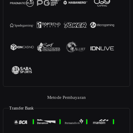
Metode Pembayaran
Transfer Bank