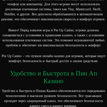
телефон или компьютер. Для этого игроки могут использовать
различные платежные системы, такие как Visa, Mastercard, Skrill,
Neteller, и другие. Все депозиты обрабатываются в автоматическом
режиме, что обеспечивает максимальную скорость и комфорт игроков.
Важно! Перед началом игры в Pin Up Casino, игроки должны
ознакомиться с условиями и правилами казино, а также с условиями
использования платежных систем. Это поможет игрокамavoid любых
проблем и обеспечит им максимальную безопасность и комфорт.
Pin Up Casino – это лучшее онлайн-казино для игроков, которые ищут
комфорт, безопасность и быстрый доступ к своим средствам.
Удобство и Быстрота в Пин Ап
Казино
Удобство и быстрота в Пинап Казино обеспечивается его передовыми
технологиями и высоким уровнем безопасности. Все транзакции
проходят через защищенный канал, что обеспечивает безопасность
вашего счета и вашего времени.