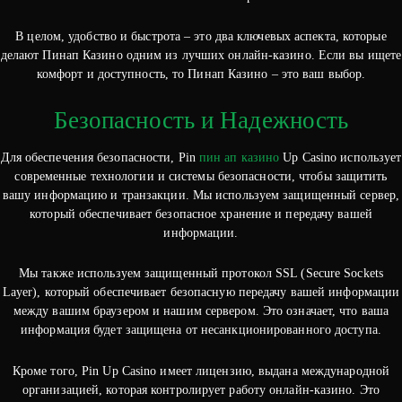
В целом, удобство и быстрота – это два ключевых аспекта, которые
делают Пинап Казино одним из лучших онлайн-казино. Если вы ищете
комфорт и доступность, то Пинап Казино – это ваш выбор.
Безопасность и Надежность
Для обеспечения безопасности, Pin
пин ап казино
Up Casino использует
современные технологии и системы безопасности, чтобы защитить
вашу информацию и транзакции. Мы используем защищенный сервер,
который обеспечивает безопасное хранение и передачу вашей
информации.
Мы также используем защищенный протокол SSL (Secure Sockets
Layer), который обеспечивает безопасную передачу вашей информации
между вашим браузером и нашим сервером. Это означает, что ваша
информация будет защищена от несанкционированного доступа.
Кроме того, Pin Up Casino имеет лицензию, выдана международной
организацией, которая контролирует работу онлайн-казино. Это