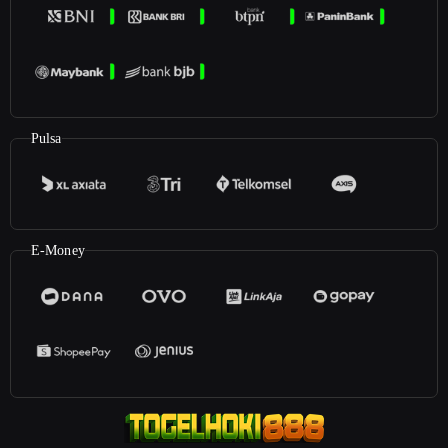
Pulsa
E-Money