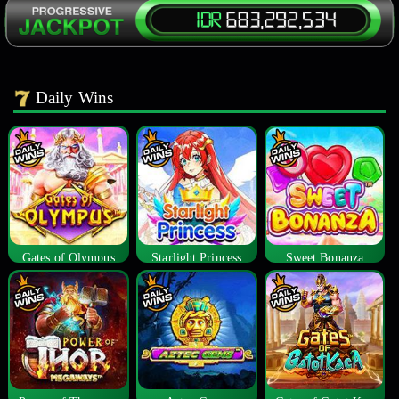
Daily Wins
Gates of Olympus
Starlight Princess
Sweet Bonanza