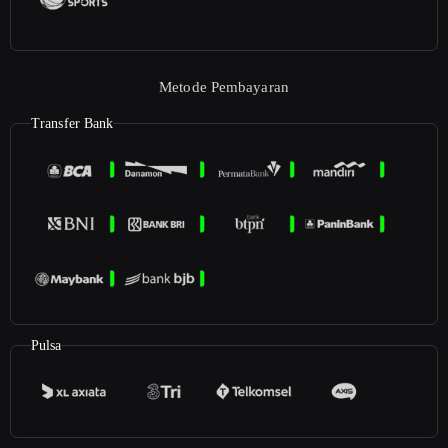
Metode Pembayaran
Transfer Bank
Pulsa