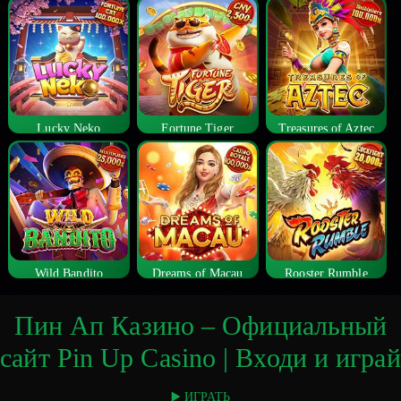
Lucky Neko
Fortune Tiger
Treasures of Aztec
Wild Bandito
Dreams of Macau
Rooster Rumble
Пин Ап Казино – Официальный
сайт Pin Up Casino | Входи и играй
▶️ ИГРАТЬ