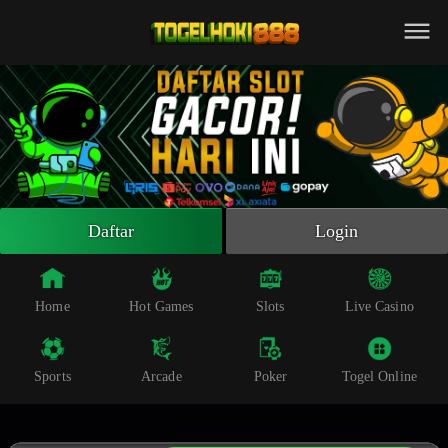
Beranda
Slot Online
Live Casino
Sportsbook
Arcade
Togel Online
Daftar
Login
Poker
Whatsapp
Home
Hot Games
Slots
Live Casino
Telegram
Sports
Arcade
Poker
Togel Online
Livechat