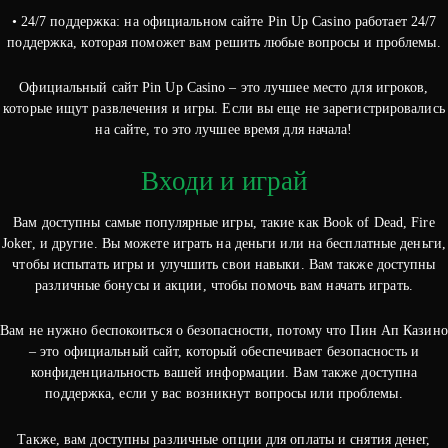
• 24/7 поддержка: на официальном сайте Pin Up Casino работает 24/7
поддержка, которая поможет вам решить любые вопросы и проблемы.
Официальный сайт Pin Up Casino – это лучшее место для игроков,
которые ищут развлечения и игры. Если вы еще не зарегистрировались
на сайте, то это лучшее время для начала!
Входи и играй
Вам доступны самые популярные игры, такие как Book of Dead, Fire
Joker, и другие. Вы можете играть на деньги или на бесплатные деньги,
чтобы испытать игры и улучшить свои навыки. Вам также доступны
различные бонусы и акции, чтобы помочь вам начать играть.
Вам не нужно беспокоиться о безопасности, потому что Пин Ап Казино
– это официальный сайт, который обеспечивает безопасность и
конфиденциальность вашей информации. Вам также доступна
поддержка, если у вас возникнут вопросы или проблемы.
Также, вам доступны различные опции для оплаты и снятия денег,