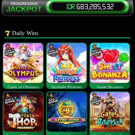
Daily Wins
Gates of Olympus
Starlight Princess
Sweet Bonanza