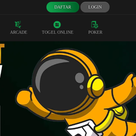
DAFTAR
LOGIN
ARCADE
TOGEL ONLINE
POKER