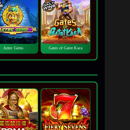
Aztec Gems
Gates of Gatot Kaca