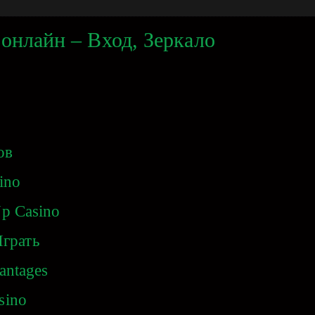
онлайн – Вход, Зеркало
ов
ino
p Casino
Играть
antages
sino