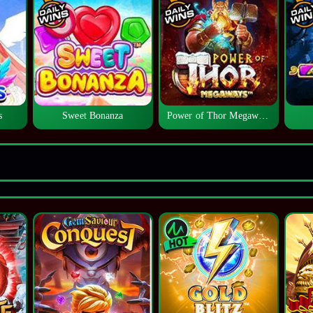
s
Sweet Bonanza
Power of Thor Megaways