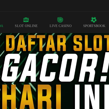
DA
SLOT ONLINE
LIVE CASINO
SPORTSBOOK