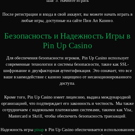
Шаг 5: Начните играть
После регистрации и входа в свой аккаунт, вы можете начать играть в
любые игры, доступные на сайте Пин Ап Казино.
Безопасность и Надежность Игры в
Pin Up Casino
Для обеспечения безопасности игроков, Pin Up Casino использует
современные технологии и системы безопасности, такие как SSL-
шифрование и двухфакторная аутентификация. Это означает, что все
ваше взаимодействие с казино защищено от несанкционированного
доступа.
Кроме того, Pin Up Casino имеет лицензию, выдана международной
организацией, что подтверждает его законность и честность. Мы также
сотрудничаем с надежными платежными системами, такими как Visa,
Mastercard и Skrill, чтобы обеспечить безопасность транзакций.
Надежность игры
pinap
в Pin Up Casino обеспечивается использованием