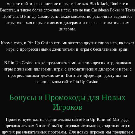
можете найти классические игры, такие как Black Jack, Roulette и
Baccarat, а также более сложные игры, такие как Caribbean Poker и Texas
Hold’em. В Pin Up Casino есть также множество различных вариантов
игры, включая игры с живыми дилерами и игры с автоматическим
дилером.
Кроме того, в Pin Up Casino есть множество других типов игр, включая
игры с прогрессивными джекпотами и игры с бесплатными spins.
В Pin Up Casino также предлагается множество других игр, включая
игры с живыми дилерами, игры с автоматическим дилером и игры с
прогрессивными джекпотами. Вся эта информация доступна на
официальном сайте Pin Up Casino.
Бонусы и Промокоды для Новых
Игроков
Приветствуем вас на официальном сайте Pin Up Казино! Мы рады
предложить вам богатый выбор игровых автоматов, азартных игр и
других развлекательных программ. Для новых игроков мы предлагаем