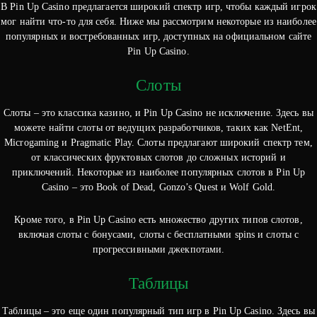
В Pin Up Casino предлагается широкий спектр игр, чтобы каждый игрок
мог найти что-то для себя. Ниже мы рассмотрим некоторые из наиболее
популярных и востребованных игр, доступных на официальном сайте
Pin Up Casino.
Слоты
Слоты – это классика казино, и Pin Up Casino не исключение. Здесь вы
можете найти слоты от ведущих разработчиков, таких как NetEnt,
Microgaming и Pragmatic Play. Слоты предлагают широкий спектр тем,
от классических фруктовых слотов до сложных историй и
приключений. Некоторые из наиболее популярных слотов в Pin Up
Casino – это Book of Dead, Gonzo’s Quest и Wolf Gold.
Кроме того, в Pin Up Casino есть множество других типов слотов,
включая слоты с бонусами, слоты с бесплатными spins и слоты с
прогрессивными джекпотами.
Таблицы
Таблицы – это еще один популярный тип игр в Pin Up Casino. Здесь вы