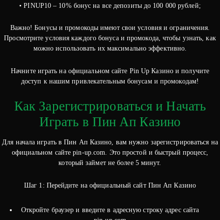
• PINUP10 – 10% бонус на все депозиты до 100 000 рублей;
Важно! Бонусы и промокоды имеют свои условия и ограничения.
Просмотрите условия каждого бонуса и промокода, чтобы узнать, как
можно использовать их максимально эффективно.
Начните играть на официальном сайте Pin Up Казино и получите
доступ к нашим привлекательным бонусам и промокодам!
Как Зарегистрироваться и Начать
Играть в Пин Ап Казино
Для начала играть в Пин Ап Казино, вам нужно зарегистрироваться на
официальном сайте pin-up.com. Это простой и быстрый процесс,
который займет не более 5 минут.
Шаг 1: Перейдите на официальный сайт Пин Ап Казино
Откройте браузер и введите в адресную строку адрес сайта