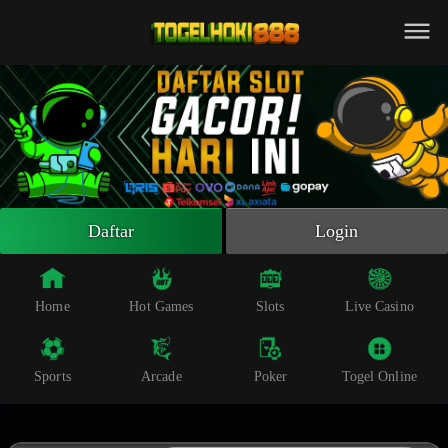
Beranda
Slot Online
Live Casino
Sportsbook
Arcade
Togel Online
Daftar
Login
Poker
Whatsapp
Home
Hot Games
Slots
Live Casino
Telegram
Sports
Arcade
Poker
Togel Online
Livechat