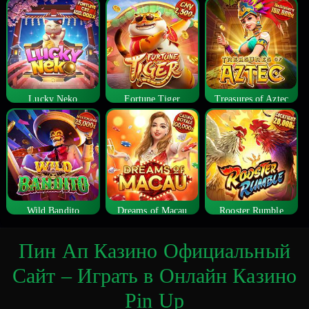
Lucky Neko
Fortune Tiger
Treasures of Aztec
Wild Bandito
Dreams of Macau
Rooster Rumble
Пин Ап Казино Официальный
Сайт – Играть в Онлайн Казино
Pin Up