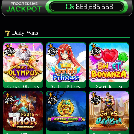
Daily Wins
Gates of Olympus
Starlight Princess
Sweet Bonanza