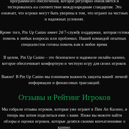
программного обеспечения, которое регулярно обновляется и
тестировалось на соответствие международным стандартам. Это
означает, что игроки могут быть уверены в том, что играют на честных
и надежных условиях.
Кроме того, Pin Up Casino имеет 24/7-службу поддержки, которая готова
помочь в любых вопросах или проблемах. Нашей командой опытных
специалистов готовы помочь вам в любое время.
В целом, Pin Up Casino – это безопасное и надежное онлайн-казино,
которое обеспечивает комфортную и честную игру для своих игроков.
Важно! В Pin Up Casino мы понимаем важность защиты вашей личной
информации и финансовых транзакций.
Отзывы и Рейтинг Игроков
Мы собрали отзывы игроков, которые уже играют в Пин Ап Казино, и
теперь мы хотим поделиться ими с вами. Ниже вы можете найти
обзоры и оценки игроков, которые делятся своими впечатлениями о
казино.