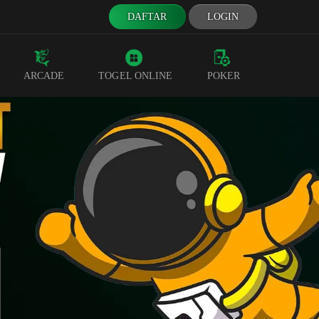
DAFTAR
LOGIN
ARCADE
TOGEL ONLINE
POKER