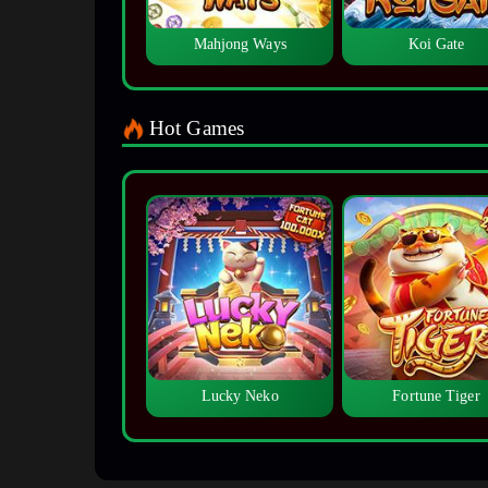
Mahjong Ways
Koi Gate
Hot Games
Lucky Neko
Fortune Tiger