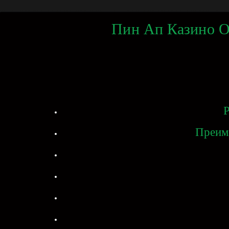
Пин Ап Казино О
P
Преим