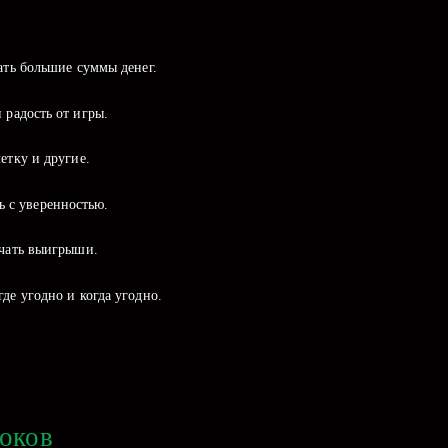
ать большие суммы денег.
 радость от игры.
етку и другие.
ь с уверенностью.
учать выигрыши.
де угодно и когда угодно.
роков