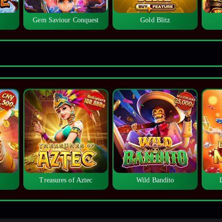
Gem Saviour Conquest
Gold Blitz
Treasures of Aztec
Wild Bandito