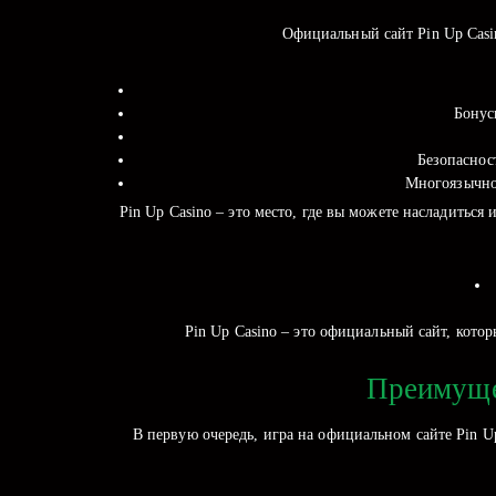
Официальный сайт Pin Up Casin
Бонус
Безопаснос
Многоязычнос
Pin Up Casino – это место, где вы можете насладиться
Pin Up Casino – это официальный сайт, кото
Преимуще
В первую очередь, игра на официальном сайте Pin 