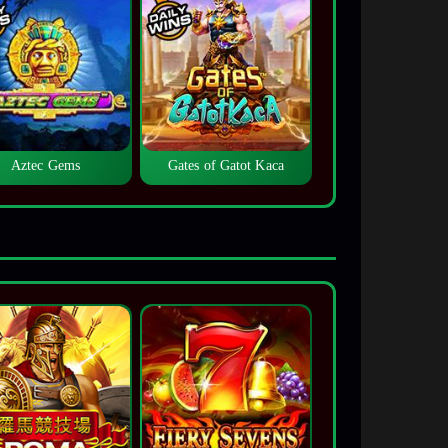
Aztec Gems
Gates of Gatot Kaca