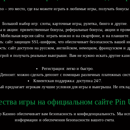
o – это место, где вы можете играть в любимые игры, получать бонусы
Большой выбор игр: слоты, карточные игры, рулетка, бинго и другие.
ы и акции: приветственные бонусы, реферальные бонусы, акции и пром
Мобильная версия сайта: играть можно и на смартфоне, и на планшете.
ть: сайт защищен SSL-шифром, что обеспечивает безопасность вашей 
ть: сайт доступен на русском, английском, немецком, французском и д
 игрой и получать реальные выигрыши. Вам не нужно искать другие кази
Регистрация: легко и быстро.
Депозит: можно сделать депозит с помощью различных платежных сист
Клиентская поддержка: доступна 24/7.
рый предлагает игрокам лучшие условия для игры и выигрыша. Не отклад
ства игры на официальном сайте Pin 
Up Казино обеспечивает вам безопасность и конфиденциальность. Мы и
информации и обеспечения безопасности вашего счета.