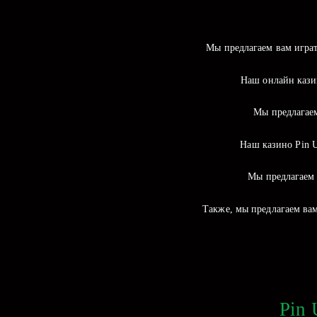
Мы предлагаем вам играт
Наш онлайн казин
Мы предлагаем
Наш казино Pin U
Мы предлагаем 
Также, мы предлагаем вам
Pin 