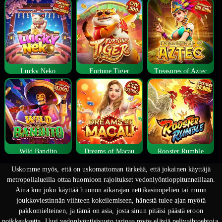
Lucky Neko
Fortune Tiger
Treasures of Aztec
Wild Bandito
Dreams of Macau
Rooster Rumble
Uskomme myös, että on uskomattoman tärkeää, että jokainen käyttäjä
metropolialueilla ottaa huomioon rajoitukset vedonlyöntioppitunneillaan.
Aina kun joku käyttää huonon aikarajan nettikasinopelien tai muun
joukkoviestinnän viihteen kokeilemiseen, hänestä tulee ajan myötä
pakkomielteinen, ja tämä on asia, josta sinun pitäisi päästä eroon
poikkeuksetta. Uusi vedonlyöntisivusto tarjoaa myös eläviä pelivaihtoehtoja.