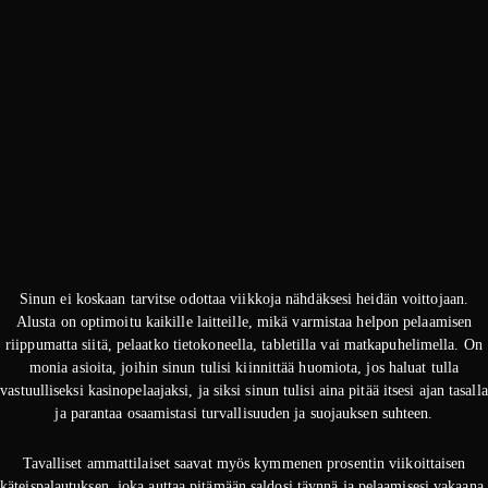
Sinun ei koskaan tarvitse odottaa viikkoja nähdäksesi heidän voittojaan.
Alusta on optimoitu kaikille laitteille, mikä varmistaa helpon pelaamisen
riippumatta siitä, pelaatko tietokoneella, tabletilla vai matkapuhelimella. On
monia asioita, joihin sinun tulisi kiinnittää huomiota, jos haluat tulla
vastuulliseksi kasinopelaajaksi, ja siksi sinun tulisi aina pitää itsesi ajan tasalla
ja parantaa osaamistasi turvallisuuden ja suojauksen suhteen.
Tavalliset ammattilaiset saavat myös kymmenen prosentin viikoittaisen
käteispalautuksen, joka auttaa pitämään saldosi täynnä ja pelaamisesi vakaana.