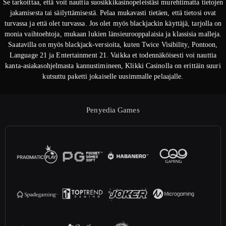
Se tarkoittaa, että voit nauttia suosikkikasinopeleistäsi murehtimatta tietojen
jakamisesta tai säilyttämisestä. Pelaa mukavasti tietäen, että tietosi ovat
turvassa ja että olet turvassa. Jos olet myös blackjackin käyttäjä, tarjolla on
monia vaihtoehtoja, mukaan lukien länsieurooppalaisia ​​ja klassisia malleja.
Saatavilla on myös blackjack-versioita, kuten Twice Visibility, Pontoon,
Language 21 ja Entertainment 21. Vaikka et todennäköisesti voi nauttia
kanta-asiakasohjelmasta kannustimineen, Klikki Casinolla on erittäin suuri
kutsuttu paketti jokaiselle uusimmalle pelaajalle.
Penyedia Games