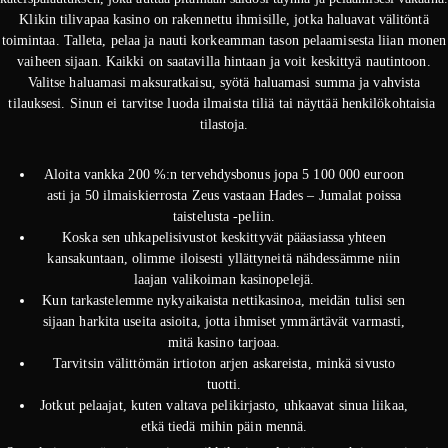
Klikin tilivapaa kasino on rakennettu ihmisille, jotka haluavat välitöntä
toimintaa. Talleta, pelaa ja nauti korkeamman tason pelaamisesta liian monen
vaiheen sijaan. Kaikki on saatavilla hintaan ja voit keskittyä nautintoon.
Valitse haluamasi maksuratkaisu, syötä haluamasi summa ja vahvista
tilauksesi. Sinun ei tarvitse luoda ilmaista tiliä tai näyttää henkilökohtaisia ​​
tilastoja.
Aloita vankka 200 %:n tervehdysbonus jopa 5 100 000 euroon
asti ja 50 ilmaiskierrosta Zeus vastaan ​​Hades – Jumalat poissa
taistelusta -peliin.
Koska sen uhkapelisivustot keskittyvät pääasiassa yhteen
kansakuntaan, olimme iloisesti yllättyneitä nähdessämme niin
laajan valikoiman kasinopelejä.
Kun tarkastelemme nykyaikaista nettikasinoa, meidän tulisi sen
sijaan harkita useita asioita, jotta ihmiset ymmärtävät varmasti,
mitä kasino tarjoaa.
Tarvitsin välittömän irtioton arjen askareista, minkä sivusto
tuotti.
Jotkut pelaajat, kuten valtava pelikirjasto, uhkaavat sinua liikaa,
etkä tiedä mihin päin mennä.