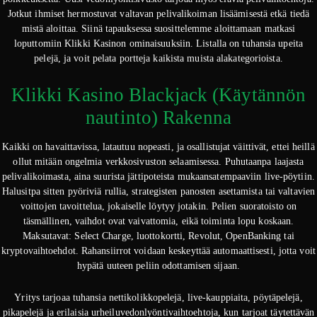
Jotkut ihmiset hermostuvat valtavan pelivalikoiman lisäämisestä etkä tiedä
mistä aloittaa. Siinä tapauksessa suosittelemme aloittamaan matkasi
loputtomiin Klikki Kasinon ominaisuuksiin. Listalla on tuhansia upeita
pelejä, ja voit pelata portteja kaikista muista alakategorioista.
Klikki Kasino Blackjack (Käytännön
nautinto) Rakenna
Kaikki on havaittavissa, latautuu nopeasti, ja osallistujat väittivät, ettei heillä
ollut mitään ongelmia verkkosivuston selaamisessa. Puhutaanpa laajasta
pelivalikoimasta, aina suurista jättipoteista mukaansatempaaviin live-pöytiin.
Halusitpa sitten pyöriviä rullia, strategisten panosten asettamista tai valtavien
voittojen tavoittelua, jokaiselle löytyy jotakin. Pelien suoratoisto on
täsmällinen, vaihdot ovat vaivattomia, eikä toiminta lopu koskaan.
Maksutavat: Select Charge, luottokortti, Revolut, OpenBanking tai
kryptovaihtoehdot. Rahansiirrot voidaan keskeyttää automaattisesti, jotta voit
hypätä uuteen peliin odottamisen sijaan.
Yritys tarjoaa tuhansia nettikolikkopelejä, live-kauppiaita, pöytäpelejä,
pikapelejä ja erilaisia ​​urheiluvedonlyöntivaihtoehtoja, kun tarjoat täytettävän