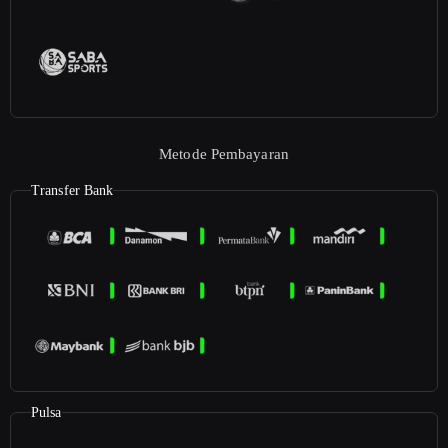
Metode Pembayaran
Transfer Bank
Pulsa