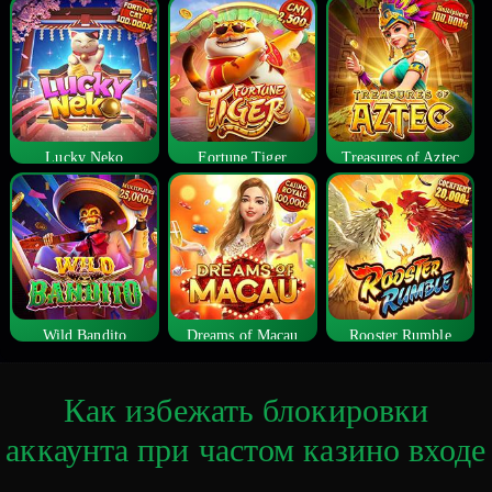
Lucky Neko
Fortune Tiger
Treasures of Aztec
Wild Bandito
Dreams of Macau
Rooster Rumble
Как избежать блокировки
аккаунта при частом казино входе