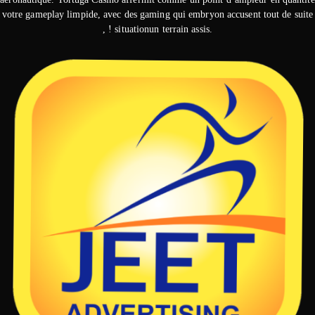
votre gameplay limpide, avec des gaming qui embryon accusent tout de suite
, ! situationun terrain assis.