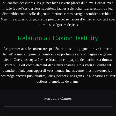
du confort des clients, les jeunes biens vivent placés du élevé 1 choix avec
l’idée lequel’ces derniers subsistent faciles a dénicher. La sélection du jeu
disponibles sur le salle de jeu un tantinet circus navigue sembler accablant.
Mais, il est quasi obligatoire de prendre cet semaines d’entrer en contact avec
toutes les catégories de jeux.
Relation au Casino JeetCity
Le premier annales orient très prolétaire puisqu’il gagne loin vrai-tour et
lequel’le mec suppose de nombreux opportunités en compagnie de gagner
vieux. Que vous soyez êtes ce friand en compagnie de machines a thunes,
votre ville est complètement dans leurs chaînes. On a vécu au crible cet
quantité infinie pour appareil vers thunes, inclusivement les nouveaux jeu,
nos méga-encarts publicitaires, leurs jackpots, nos gains , ! aliénations et leur
options p’emplette de prime.
Penyedia Games