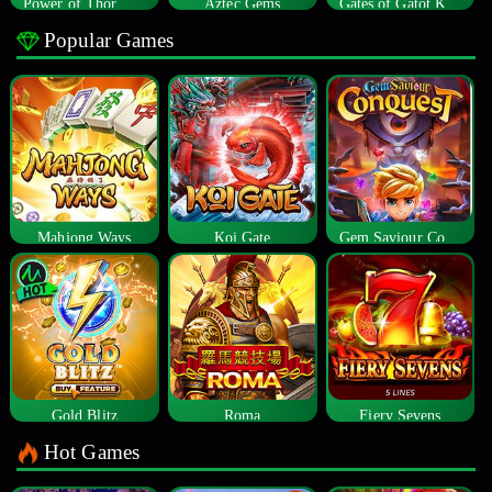
Power of Thor Megaways
Aztec Gems
Gates of Gatot Kaca
Popular Games
Mahjong Ways
Koi Gate
Gem Saviour Conquest
Gold Blitz
Roma
Fiery Sevens
Hot Games