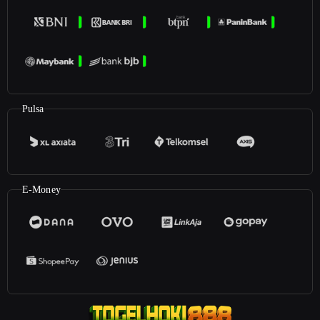
Pulsa
E-Money