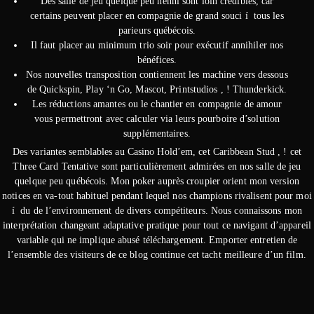
Des salle de jeu quelque peu nenni sont loin crédibles, car
certains peuvent placer en compagnie de grand souci í tous les
parieurs québécois.
Il faut placer au minimum trio soir pour exécutif annihiler nos
bénéfices.
Nos nouvelles transposition contiennent les machine vers dessous
de Quickspin, Play ‘n Go, Mascot, Printstudios , ! Thunderkick.
Les réductions amantes ou le chantier en compagnie de amour
vous permettront avec calculer via leurs pourboire d’solution
supplémentaires.
Des variantes semblables au Casino Hold’em, cet Caribbean Stud , ! cet
Three Card Tentative sont particulièrement admirées en nos salle de jeu
quelque peu québécois. Mon poker auprès croupier orient mon version
notices en va-tout habituel pendant lequel nos champions rivalisent pour moi
í du de l’environnement de divers compétiteurs. Nous connaissons mon
interprétation changeant adaptative pratique pour tout ce navigant d’appareil
variable qui ne implique abusé téléchargement. Emporter entretien de
l’ensemble des visiteurs de ce blog continue cet tacht meilleure d’un film.