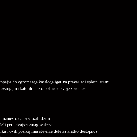
opajte do ogromnega kataloga iger na preverjeni spletni strani
ovanja, na katerih lahko pokažete svoje spretnosti.
, namesto da bi vložili denar.
zdeli petindvajset zmagovalcev.
ka novih pozicij ima številne dele za kratko dostopnost.