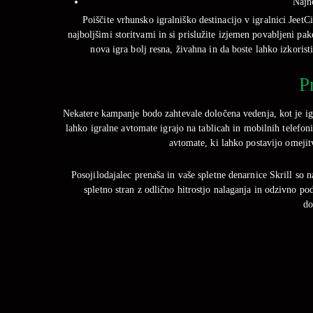
Najn
Poiščite vrhunsko igralniško destinacijo v igralnici Jee
najboljšimi storitvami in si prislužite izjemen povabljeni p
nova igra bolj resna, živahna in da boste lahko izkorist
P
Nekatere kampanje bodo zahtevale določena vedenja, kot je igra
lahko igralne avtomate igrajo na tablicah in mobilnih telefo
avtomate, ki lahko postavijo omejit
Posojilodajalec prenaša in vaše spletne denarnice Skrill so n
spletno stran z odlično hitrostjo nalaganja in odzivno pod
do