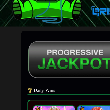
Daily Wins