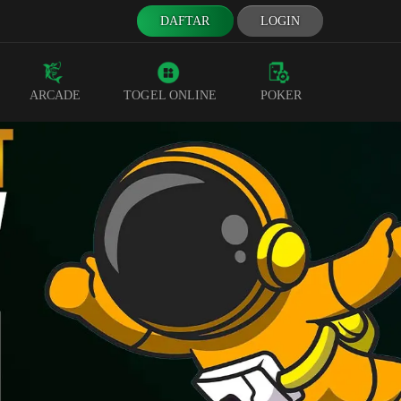
DAFTAR
LOGIN
ARCADE
TOGEL ONLINE
POKER