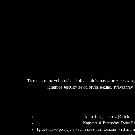
Trenutno ni na voljo nobenih dodatnih bonusov brez depozita, 
igralnice JeetCity že od prvih sekund. Pravzaprav 
Ampak ne, najnovejša lokalna 
Najnovejši Everyday Twist Riot
Igrate lahko pokieje z vsemi možnimi temami, vrstami ne