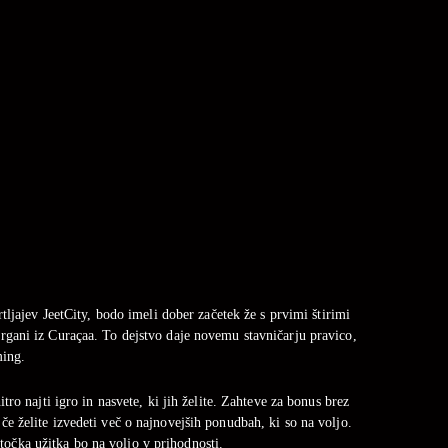
tljajev JeetCity, bodo imeli dober začetek že s prvimi štirimi
 organi iz Curaçaa. To dejstvo daje novemu stavničarju pravico,
ming.
tro najti igro in nasvete, ki jih želite. Zahteve za bonus brez
 če želite izvedeti več o najnovejših ponudbah, ki so na voljo.
točka užitka bo na voljo v prihodnosti.