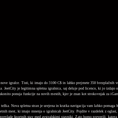
 nove igralce. Tisti, ki imajo do 3100 C$ in lahko prejmete 350 brezplačnih vr
 JeetCity je legitimna spletna igralnica, saj deluje pod licenco, ki jo izdajo
akonito ponuja funkcije na novih mestih, kjer je znan kot strokovnjak za iGa
i težka. Nova spletna stran je urejena in kratka navigacija vam lahko pomaga hi
letnih mest, ki imajo mnenja o igralnicah JeetCity. Pojdite v razdelek z oglasi,
evlade športnih stav med avstralskimi stavniki. Zato bomo preverili, katera 