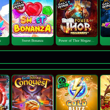
s
Sweet Bonanza
Power of Thor Megaways