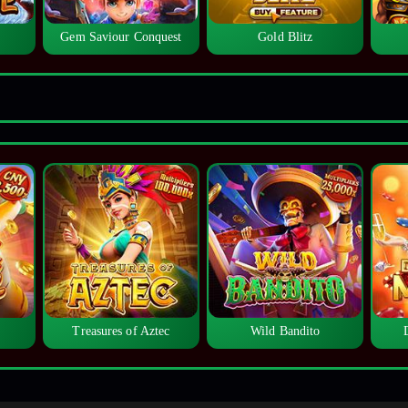
Gem Saviour Conquest
Gold Blitz
Treasures of Aztec
Wild Bandito