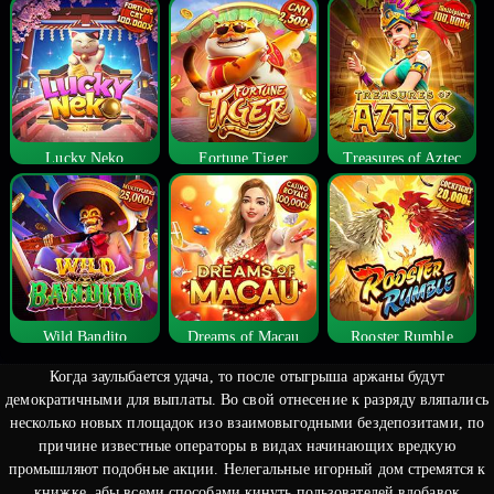
Lucky Neko
Fortune Tiger
Treasures of Aztec
Wild Bandito
Dreams of Macau
Rooster Rumble
Когда заулыбается удача, то после отыгрыша аржаны будут
демократичными для выплаты. Во свой отнесение к разряду вляпались
несколько новых площадок изо взаимовыгодными бездепозитами, по
причине известные операторы в видах начинающих вредкую
промышляют подобные акции.
Нелегальные игорный дом стремятся к
книжке, абы всеми способами кинуть пользователей вдобавок