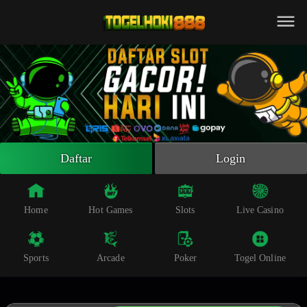
Beranda
Slot Online
Live Casino
Sportsbook
Arcade
Togel Online
Daftar
Login
Poker
Whatsapp
Home
Hot Games
Slots
Live Casino
Telegram
Sports
Arcade
Poker
Togel Online
Livechat