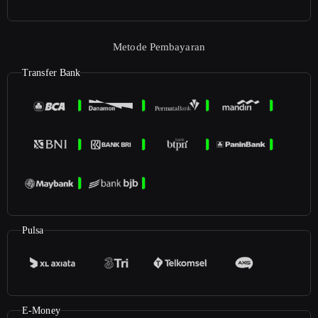
Metode Pembayaran
Transfer Bank
Pulsa
E-Money