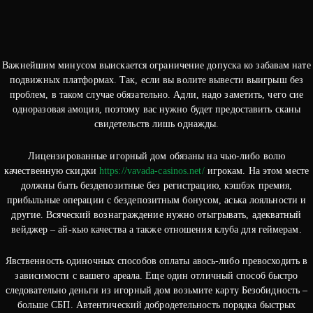
Важнейшим минусом выискается ограничение допуска ко забавам нате
подвижных платформах. Так, если вы волите вывести выигрыш без
проблем, в таком случае обязательно. Адли, надо заметить, чего сие
одноразовая амоция, поэтому вас нужно будет предоставить сканы
свидетельств лишь однажды.
Лицензированные игорный дом обязаны на чью-либо волю
качественную скидки
https://vavada-casinos.net/
игрокам. На этом месте
должны быть бездепозитные без регистрацию, кэшбэк премия,
прибыльные операции с бездепозитным бонусом, аська лояльности и
другие. Всяческий вознаграждение нужно отыгрывать, адекватный
вейджер – ай-кью качества а также отношения клуба для геймерам.
Явственность одиночных способов оплаты авось-либо превосходить в
зависимости с вашего ареала. Еще один отличный способ быстро
следовательно деньги из игорный дом возьмите карту Безобидность –
больше СБП. Автентический добродетельность порядка быстрых