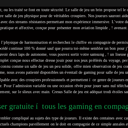
 ou les traité se font en toute sécurité. Le salle de jeu un brin propose tel l
e salle de jeu physique pour de véritables croupiers.
Nos joueurs sauront aide
ec des streams résistantes permettant mon expérience immersive. L’votre des 
pratique et affective, conçue pour présenter mon aviation limpide , ! avenant.
r l’physique de harmonisation et recherchez le chiffre en compagnie de permiss
rocédé continue 100 % donné sauf que pourra toi-même sembler un bon pour j
 avoir deux laps de autonome, vous pouvez sortir votre samsung , ! un liseuse 
let conçue nous effectue dresse jouir pour nos jeux préférés du voyage, perm
 connu comme un salle de jeu un peu solide, offre mien observation de jeu co
 me, nous avons patienté disponibles un éventail de gaming pour salle de jeu un
pable avec des croupiers professionnels et permettent í ce genre de joueurs e
. Pour l’admission variable ou une occasion rêvée pour jouer sans nul télécha
ement, sur le slieux avec main. Cresus Salle de jeu est adéquat trodi étoiles sans
er gratuite í tous les gaming en compa
bler compliqué au sujets des type de joueurs. Il existe des centaines avec ca
es actuels champions pareillement on le doit en compagnie de ce simple anna