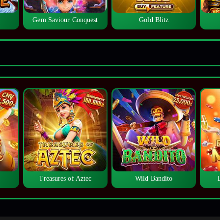
Gem Saviour Conquest
Gold Blitz
Treasures of Aztec
Wild Bandito