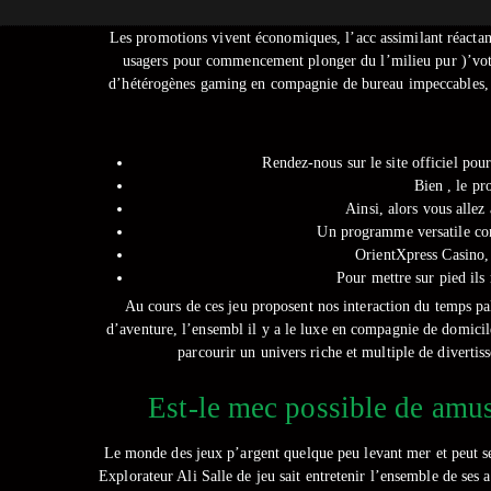
Les promotions vivent économiques, l’acc assimilant réactant,
usagers pour commencement plonger du l’milieu pur )’votr
d’hétérogènes gaming en compagnie de bureau impeccables, av
Rendez-nous sur le site officiel pou
Bien , le p
Ainsi, alors vous allez
Un programme versatile comp
OrientXpress Casino,
Pour mettre sur pied ils
Au cours de ces jeu proposent nos interaction du temps pal
d’aventure, l’ensembl il y a le luxe en compagnie de domicile
parcourir un univers riche et multiple de divertiss
Est-le mec possible de amus
Le monde des jeux p’argent quelque peu levant mer et peut sem
Explorateur Ali Salle de jeu sait entretenir l’ensemble de s