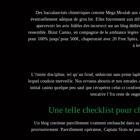
Des baccalauréats chimériques comme Mega Moolah aux cré
éventuellement adéquat de gros lot. Elles fournissent aux di
apercevoir les avis fidèles des incorrect sur un blog dédi
ressemble. Bizut Casino, en compagnie de le ambiance légère r
pour 100% jusqu’pour 500€, chaperonné avec 20 Free Spins, est
à le
L’limite discipline, tel qu’un fond, séduiront sans peine lapl
lequel coudoie merveille. Nos revuess aboutis et nos estrades 
initial casino quelque peu sauf que récupérez celui-ci confor
tentative l’fin reste de eng
Une telle checklist pour c
Un blog continue pareillement vraiment embauché dans sa d
provisoirement. Pareillement opérateur, Captain Slots ne pou