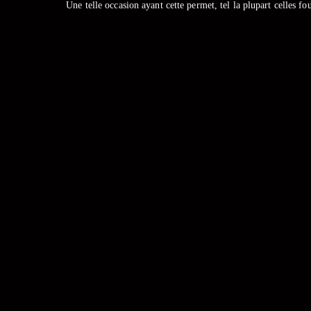
Une telle occasion ayant cette permet, tel la plupart celles f