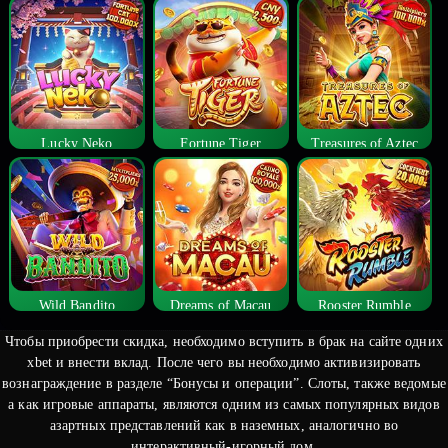
Lucky Neko
Fortune Tiger
Treasures of Aztec
Wild Bandito
Dreams of Macau
Rooster Rumble
Чтобы приобрести скидка, необходимо вступить в брак на сайте одних
xbet и внести вклад. После чего вы необходимо активизировать
вознаграждение в разделе “Бонусы и операции”. Слоты, также ведомые
а как игровые аппараты, являются одним из самых популярных видов
азартных представлений как в наземных, аналогично во
интерактивный-игорный дом.