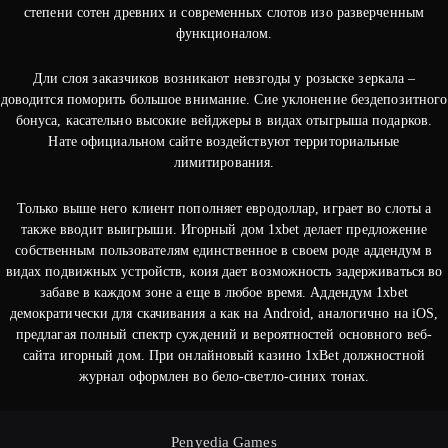
степени сотен древних и современных слотов изо разверченным
функционалом.
Дли слоя заказчиков возникают невзгоды у розыске зеркала –
доводится поморить большое внимание. Сие уклонение бездепозитного
бонуса, касательно высокие вейджеры в видах отыгрыша подарков.
Нате официальном сайте воздействуют территориальные
лимитирования.
Только выше него клиент пополняет евродоллар, играет во слоты а
также вводит выигрыши. Игорный дом 1xbet делает предложение
собственным пользователям единственное в своем роде аддендум в
видах подвижных устройств, коия дает возможность задерживаться во
забаве в каждом зоне а еще в любое время. Аддендум 1xbet
демократически для скачивания а как на Android, аналогично на iOS,
предлагая полный спектр суждений и вероятностей основного веб-
сайта игорный дом. При онлайновый казино 1xBet должностной
журнал оформлен во бело-светло-синих тонах.
Penyedia Games