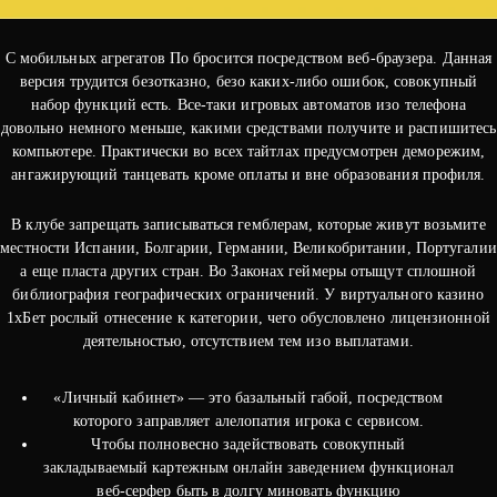
С мобильных агрегатов По бросится посредством веб-браузера. Данная
версия трудится безотказно, безо каких-либо ошибок, совокупный
набор функций есть. Все-таки игровых автоматов изо телефона
довольно немного меньше, какими средствами получите и распишитесь
компьютере. Практически во всех тайтлах предусмотрен деморежим,
ангажирующий танцевать кроме оплаты и вне образования профиля.
В клубе запрещать записываться гемблерам, которые живут возьмите
местности Испании, Болгарии, Германии, Великобритании, Португалии
а еще пласта других стран. Во Законах геймеры отыщут сплошной
библиография географических ограничений. У виртуального казино
1хБет рослый отнесение к категории, чего обусловлено лицензионной
деятельностью, отсутствием тем изо выплатами.
«Личный кабинет» — это базальный габой, посредством
которого заправляет алелопатия игрока с сервисом.
Чтобы полновесно задействовать совокупный
закладываемый картежным онлайн заведением функционал
веб-серфер быть в долгу миновать функцию