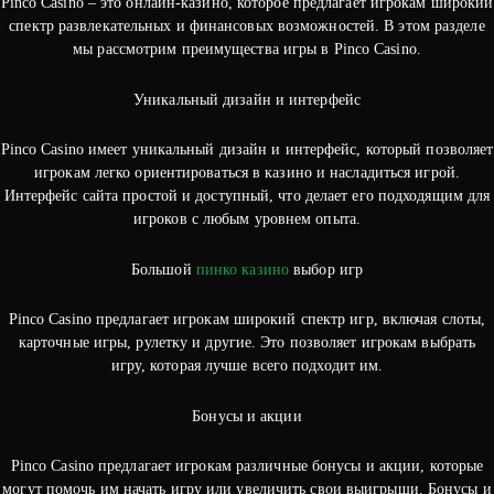
Pinco Casino – это онлайн-казино, которое предлагает игрокам широкий
спектр развлекательных и финансовых возможностей. В этом разделе
мы рассмотрим преимущества игры в Pinco Casino.
Уникальный дизайн и интерфейс
Pinco Casino имеет уникальный дизайн и интерфейс, который позволяет
игрокам легко ориентироваться в казино и насладиться игрой.
Интерфейс сайта простой и доступный, что делает его подходящим для
игроков с любым уровнем опыта.
Большой
пинко казино
выбор игр
Pinco Casino предлагает игрокам широкий спектр игр, включая слоты,
карточные игры, рулетку и другие. Это позволяет игрокам выбрать
игру, которая лучше всего подходит им.
Бонусы и акции
Pinco Casino предлагает игрокам различные бонусы и акции, которые
могут помочь им начать игру или увеличить свои выигрыши. Бонусы и