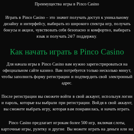
Преимущества игры в Pinco Casino
Играть в Pinco Casino – это значит получать доступ к уникальному
дизайну и интерфейсу, выбирать из широкого спектра игр, получать
бонусы и акции, чувствовать себя безопасно и комфортно, выбирать
язык и получать 24/7 поддержку.
Как начать играть в Pinco Casino
Для начала игры в Pinco Casino вам нужно зарегистрироваться на
официальном сайте казино. Вам потребуется только несколько минут,
чтобы заполнить форму регистрации и подтвердить свой электронный
адрес.
После регистрации вы сможете войти в свой аккаунт, используя логин
и пароль, которые вы выбрали при регистрации. Войдя в свой аккаунт,
вы сможете выбрать игру, которая вам понравилась, и начать играть.
Pinco Casino предлагает игрокам более 500 игр, включая слоты,
карточные игры, рулетку и другие. Вы можете играть на деньги или на