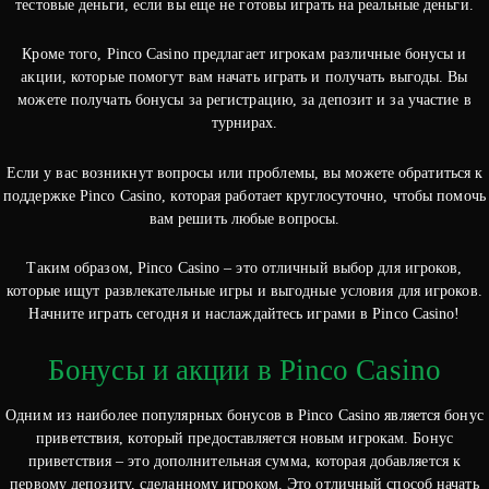
тестовые деньги, если вы еще не готовы играть на реальные деньги.
Кроме того, Pinco Casino предлагает игрокам различные бонусы и
акции, которые помогут вам начать играть и получать выгоды. Вы
можете получать бонусы за регистрацию, за депозит и за участие в
турнирах.
Если у вас возникнут вопросы или проблемы, вы можете обратиться к
поддержке Pinco Casino, которая работает круглосуточно, чтобы помочь
вам решить любые вопросы.
Таким образом, Pinco Casino – это отличный выбор для игроков,
которые ищут развлекательные игры и выгодные условия для игроков.
Начните играть сегодня и наслаждайтесь играми в Pinco Casino!
Бонусы и акции в Pinco Casino
Одним из наиболее популярных бонусов в Pinco Casino является бонус
приветствия, который предоставляется новым игрокам. Бонус
приветствия – это дополнительная сумма, которая добавляется к
первому депозиту, сделанному игроком. Это отличный способ начать