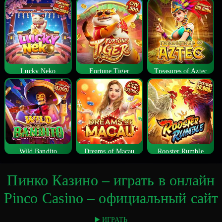
Lucky Neko
Fortune Tiger
Treasures of Aztec
Wild Bandito
Dreams of Macau
Rooster Rumble
Пинко Казино – играть в онлайн
Pinco Casino – официальный сайт
▶️ ИГРАТЬ