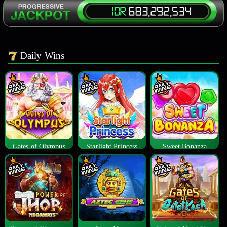
Daily Wins
Gates of Olympus
Starlight Princess
Sweet Bonanza