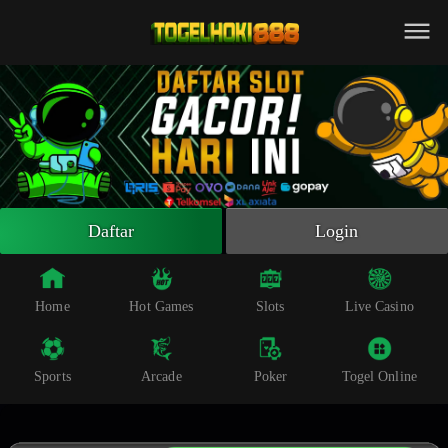
Beranda
Slot Online
Live Casino
Sportsbook
Arcade
Togel Online
Daftar
Login
Poker
Whatsapp
Home
Hot Games
Slots
Live Casino
Telegram
Sports
Arcade
Poker
Togel Online
Livechat