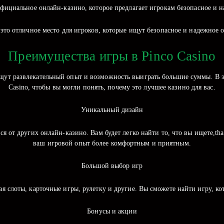
официальное онлайн-казино, которое предлагает игрокам безопасное и 
– это отличное место для игроков, которые ищут безопасное и надежное 
Преимущества игры в Pinco Casino
е ищут развлекательный опыт и возможность выиграть большие суммы. В 
Casino, чтобы вы могли понять, почему это лучшее казино для вас.
Уникальный дизайн
от других онлайн-казино. Вам будет легко найти то, что вы ищете,thanks t
ваш игровой опыт более комфортным и приятным.
Большой выбор игр
я слоты, карточные игры, рулетку и другие. Вы сможете найти игру, кот
Бонусы и акции