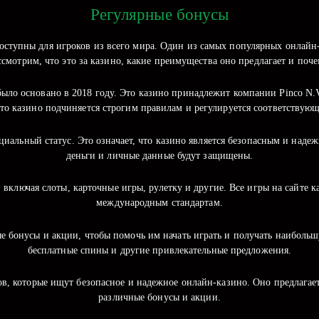
Регулярные бонусы
оступны для игроков из всего мира. Один из самых популярных онлайн-к
ассмотрим, что это за казино, какие преимущества оно предлагает и поч
было основано в 2018 году. Это казино принадлежит компании Pinco N.
 что казино подчиняется строгим правилам и регулируется соответствую
циальный статус. Это означает, что казино является безопасным и наде
деньги и личные данные будут защищены.
, включая слоты, карточные игры, рулетку и другие. Все игры на сайте 
международным стандартам.
ые бонусы и акции, чтобы помочь им начать играть и получать наиболь
бесплатные спины и другие привлекательные предложения.
оков, которые ищут безопасное и надежное онлайн-казино. Оно предлага
различные бонусы и акции.