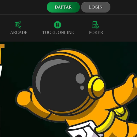
DAFTAR
LOGIN
ARCADE
TOGEL ONLINE
POKER