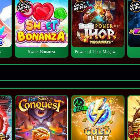
s
Sweet Bonanza
Power of Thor Megaways