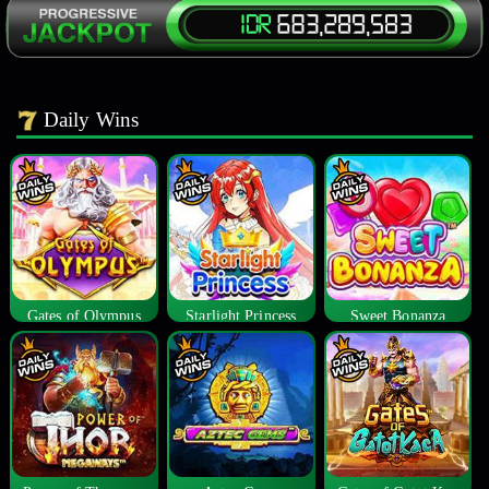
Daily Wins
Gates of Olympus
Starlight Princess
Sweet Bonanza