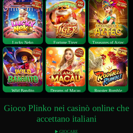
Lucky Neko
Fortune Tiger
Treasures of Aztec
Wild Bandito
Dreams of Macau
Rooster Rumble
Gioco Plinko nei casinò online che
accettano italiani
▶️ GIOCARE