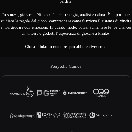
perdite.
In sintesi, giocare a Plinko richiede strategia, analisi e calma. È importante
studiare le regole del gioco, comprendere come funziona il sistema di vincita
e non giocare con emozioni. In questo modo, potrai aumentare le tue chances
di vincere e goderti l’esperienza di giocare a Plinko.
Gioca Plinko in modo responsabile e divertente!
Penyedia Games