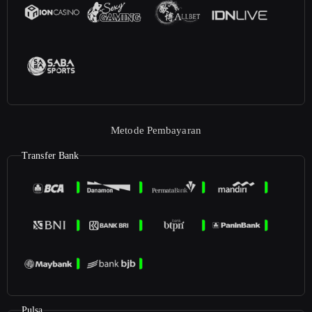
Metode Pembayaran
Transfer Bank
Pulsa