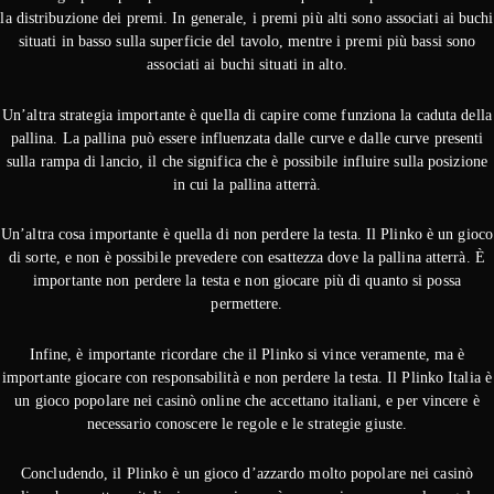
la distribuzione dei premi. In generale, i premi più alti sono associati ai buchi
situati in basso sulla superficie del tavolo, mentre i premi più bassi sono
associati ai buchi situati in alto.
Un’altra strategia importante è quella di capire come funziona la caduta della
pallina. La pallina può essere influenzata dalle curve e dalle curve presenti
sulla rampa di lancio, il che significa che è possibile influire sulla posizione
in cui la pallina atterrà.
Un’altra cosa importante è quella di non perdere la testa. Il Plinko è un gioco
di sorte, e non è possibile prevedere con esattezza dove la pallina atterrà. È
importante non perdere la testa e non giocare più di quanto si possa
permettere.
Infine, è importante ricordare che il Plinko si vince veramente, ma è
importante giocare con responsabilità e non perdere la testa. Il Plinko Italia è
un gioco popolare nei casinò online che accettano italiani, e per vincere è
necessario conoscere le regole e le strategie giuste.
Concludendo, il Plinko è un gioco d’azzardo molto popolare nei casinò