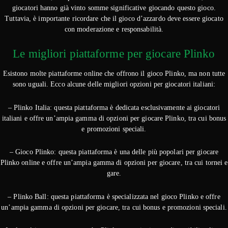
giocatori hanno già vinto somme significative giocando questo gioco.
Tuttavia, è importante ricordare che il gioco d’azzardo deve essere giocato
con moderazione e responsabilità.
Le migliori piattaforme per giocare Plinko
Esistono molte piattaforme online che offrono il gioco Plinko, ma non tutte
sono uguali. Ecco alcune delle migliori opzioni per giocatori italiani:
– Plinko Italia: questa piattaforma è dedicata esclusivamente ai giocatori
italiani e offre un’ampia gamma di opzioni per giocare Plinko, tra cui bonus
e promozioni speciali.
– Gioco Plinko: questa piattaforma è una delle più popolari per giocare
Plinko online e offre un’ampia gamma di opzioni per giocare, tra cui tornei e
gare.
– Plinko Ball: questa piattaforma è specializzata nel gioco Plinko e offre
un’ampia gamma di opzioni per giocare, tra cui bonus e promozioni speciali.