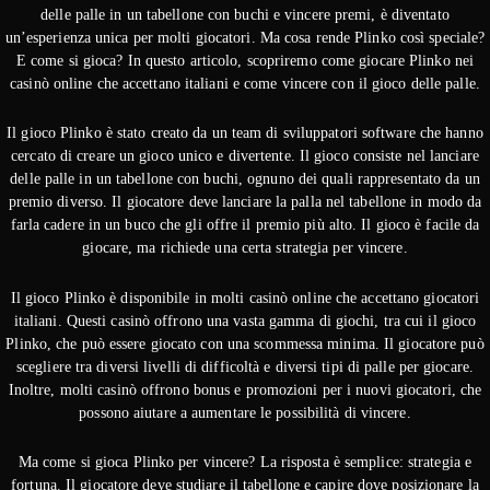
delle palle in un tabellone con buchi e vincere premi, è diventato
un’esperienza unica per molti giocatori. Ma cosa rende Plinko così speciale?
E come si gioca? In questo articolo, scopriremo come giocare Plinko nei
casinò online che accettano italiani e come vincere con il gioco delle palle.
Il gioco Plinko è stato creato da un team di sviluppatori software che hanno
cercato di creare un gioco unico e divertente. Il gioco consiste nel lanciare
delle palle in un tabellone con buchi, ognuno dei quali rappresentato da un
premio diverso. Il giocatore deve lanciare la palla nel tabellone in modo da
farla cadere in un buco che gli offre il premio più alto. Il gioco è facile da
giocare, ma richiede una certa strategia per vincere.
Il gioco Plinko è disponibile in molti casinò online che accettano giocatori
italiani. Questi casinò offrono una vasta gamma di giochi, tra cui il gioco
Plinko, che può essere giocato con una scommessa minima. Il giocatore può
scegliere tra diversi livelli di difficoltà e diversi tipi di palle per giocare.
Inoltre, molti casinò offrono bonus e promozioni per i nuovi giocatori, che
possono aiutare a aumentare le possibilità di vincere.
Ma come si gioca Plinko per vincere? La risposta è semplice: strategia e
fortuna. Il giocatore deve studiare il tabellone e capire dove posizionare la