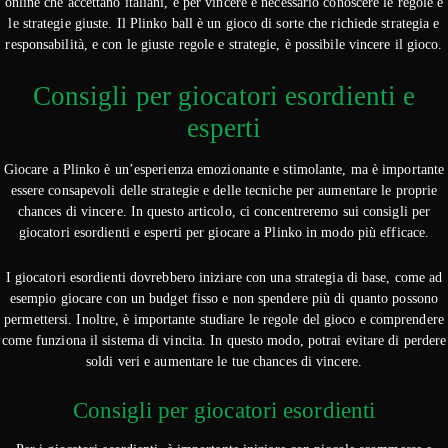
online che accettano italiani, e per vincere è necessario conoscere le regole e
le strategie giuste. Il Plinko ball è un gioco di sorte che richiede strategia e
responsabilità, e con le giuste regole e strategie, è possibile vincere il gioco.
Consigli per giocatori esordienti e
esperti
Giocare a Plinko è un’esperienza emozionante e stimolante, ma è importante
essere consapevoli delle strategie e delle tecniche per aumentare le proprie
chances di vincere. In questo articolo, ci concentreremo sui consigli per
giocatori esordienti e esperti per giocare a Plinko in modo più efficace.
I giocatori esordienti dovrebbero iniziare con una strategia di base, come ad
esempio giocare con un budget fisso e non spendere più di quanto possono
permettersi. Inoltre, è importante studiare le regole del gioco e comprendere
come funziona il sistema di vincita. In questo modo, potrai evitare di perdere
soldi veri e aumentare le tue chances di vincere.
Consigli per giocatori esordienti