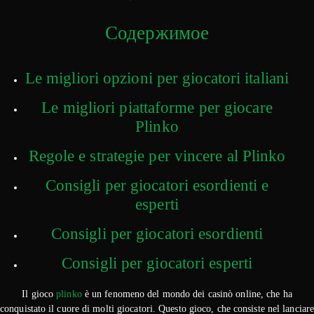
Содержимое
Le migliori opzioni per giocatori italiani
Le migliori piattaforme per giocare
Plinko
Regole e strategie per vincere al Plinko
Consigli per giocatori esordienti e
esperti
Consigli per giocatori esordienti
Consigli per giocatori esperti
Il gioco
plinko
è un fenomeno del mondo dei casinò online, che ha
conquistato il cuore di molti giocatori. Questo gioco, che consiste nel lanciar