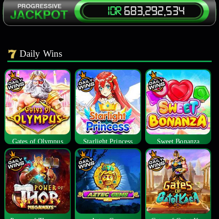
Daily Wins
Gates of Olympus
Starlight Princess
Sweet Bonanza