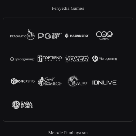
Penyedia Games
Metode Pembayaran