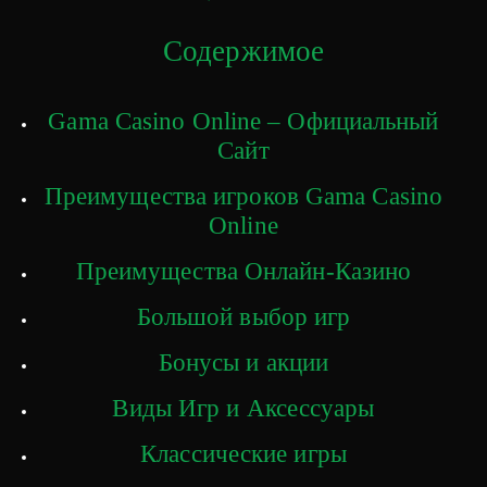
Содержимое
Gama Casino Online – Официальный
Сайт
Преимущества игроков Gama Casino
Online
Преимущества Онлайн-Казино
Большой выбор игр
Бонусы и акции
Виды Игр и Аксессуары
Классические игры