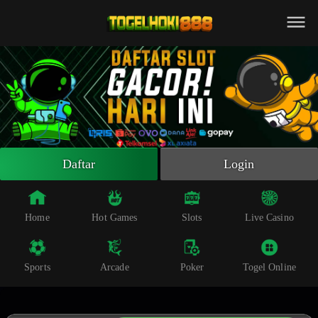
Beranda
Slot Online
Live Casino
Sportsbook
Arcade
Togel Online
Daftar
Login
Poker
Whatsapp
Home
Hot Games
Slots
Live Casino
Telegram
Sports
Arcade
Poker
Togel Online
Livechat