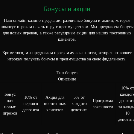
Бонусы и акции
Наш онлайн-казино предлагает различные бонусы и акции, которые
помогут игрокам начать игру с преимуществом. Мы предлагаем бонусы
для новых игроков, а также регулярные акции для наших постоянных
клиентов.
Кроме того, мы предлагаем программу лояльности, которая позволяет
игрокам получать бонусы и преимущества за свою фидельность.
Тип бонуса
Описание
10% о
Бонус
каждог
10% от
Акция для
5% от
для
Программа
депозит
первого
постоянных
каждого
новых
лояльности
за кажд
депозита
клиентов
депозита
игроков
10
депозит