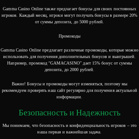
Gamma Casino Online также предлагает бонусы для своих постоянных
игроков. Каждый месяц, игроки могут получать бонусы в размере 20%
от суммы депозита, до 5000 рублей.
Промокоды
Gamma Casino Online предлагает различные промокоды, которые можно
использовать для получения дополнительных бонусов и выигрышей.
Например, промокод “GAMACASINO” дает 15% бонус от суммы
депозита, до 2000 рублей.
Важно! Бонусы и промокоды могут изменяться, поэтому мы
рекомендуем проверять наш сайт регулярно для получения актуальной
информации.
Безопасность и Надежность
Мы понимаем, что безопасность и конфиденциальность игроков – это
наша первая и важнейшая задача.