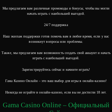
Мы предлагаем вам различные промокоды и бонусы, чтобы вы могли
начать играть с наибольшей выгодой.
24/7 поддержка
Наш экипаж поддержки готов помочь вам в любое время, если у вас
возникнут вопросы или проблемы.
Также, мы предлагаем вам возможность создать свой аккаунт и начать
играть с наибольшей выгодой.
Зарегистрируйтесь сейчас и начните играть!
Гама Казино Онлайн – это ваш выбор для игры в онлайн-казино!
Никогда не играйте в онлайн-казино, если вы не достигли 18 лет.
Gama Casino Online – Официальный