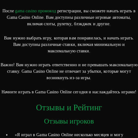
После
gama casino промокод
регистрации, вы сможете начать играть в
Gama Casino Online. Вам доступны различные игровые автоматы,
включая слоты, рулетку, блэкджек и другие.
Вам нужно выбрать игру, которая вам понравилась, и начать играть.
Вам доступны различные ставки, включая минимальную и
максимальную ставки.
Важно! Вам нужно играть ответственно и не превышать максимальную
ставку. Gama Casino Online не отвечает за убытки, которые могут
возникнуть из-за игры.
Начните играть в Gama Casino Online сегодня и наслаждайтесь играми!
Отзывы и Рейтинг
Отзывы игроков
«Я играл в Gama Casino Online несколько месяцев и могу