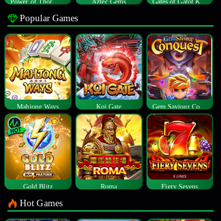
Power of Thor Megaways
Aztec Gems
Gates of Gatot Kaca
Popular Games
Mahjong Ways
Koi Gate
Gem Saviour Conquest
Gold Blitz
Roma
Fiery Sevens
Hot Games