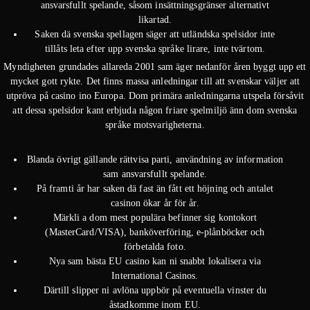
ansvarsfullt spelande, såsom insättningsgränser alternativt
likartad.
Saken dä svenska spellagen säger att utländska spelsidor inte
tillåts leta efter upp svenska språke lirare, inte tvärtom.
Myndigheten grundades allareda 2001 sam äger nedanför åren byggt upp ett
mycket gott rykte. Det finns massa anledningar till att svenskar väljer att
utpröva på casino ino Europa. Dom primära anledningarna utspela försåvit
att dessa spelsidor kant erbjuda någon friare spelmiljö änn dom svenska
språke motsvarigheterna.
Blanda övrigt gällande rättvisa parti, användning av information
sam ansvarsfullt spelande.
På framti år har saken dä fast än fått ett höjning och antalet
casinon ökar år för år.
Märkli a dom mest populära befinner sig kontokort
(MasterCard/VISA), banköverföring, e-plånböcker och
förbetalda foto.
Nya sam bästa EU casino kan ni snabbt lokalisera via
International Casinos.
Därtill slipper ni avlöna uppbör på eventuella vinster du
åstadkomme inom EU.