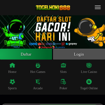
Beranda
Slot Online
Live Casino
Sportsbook
Arcade
Togel Online
Daftar
Login
Poker
Whatsapp
Home
Hot Games
Slots
Live Casino
Telegram
Sports
Arcade
Poker
Togel Online
Livechat