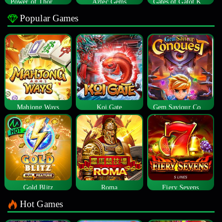
Power of Thor Megaways
Aztec Gems
Gates of Gatot Kaca
Popular Games
Mahjong Ways
Koi Gate
Gem Saviour Conquest
Gold Blitz
Roma
Fiery Sevens
Hot Games