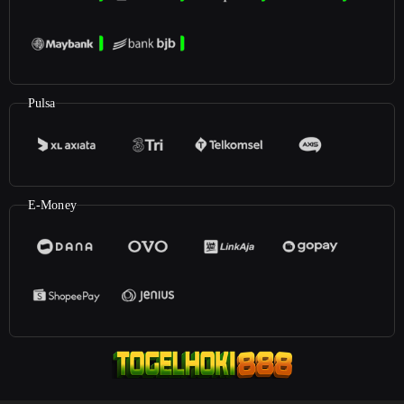
Pulsa
E-Money