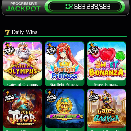
Daily Wins
Gates of Olympus
Starlight Princess
Sweet Bonanza