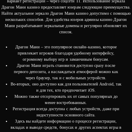
вариант регистрации – через соцсети ТГ. Использование зеркала
Драгон Мани казино предоставляет юзерам следующие преимущества.
Найти актуальное зеркало Драгон Мани казино допустимо с помощью
нескольких способов. Для удобства юзеров админы казино Драгон
Мани разрабатывают зеркальные домены и регулярно обновляет их
список.
Драгон Мани – это популярное онлайн-казино, которое
привлекает игроков благодаря удобному интерфейсу,
огромному выбору игр и заманчивым бонусам.
Драгон Мани играть становится доступно сразу после
первого депозита, а наслаждаться атмосферой можно как
через браузер, так и с мобильных устройств.
Во-вторых, оно доступно как для пользователей Android, так
и для тех, кто предпочитает iOS.
Можно также отсортировать их от самых популярных до
менее востребованных.
Регистрация всегда доступна с любых устройств, даже при
недоступности основного сайта.
Здесь вы найдете информацию о процессе регистрации,
вкладах и выводе средств, бонусах и других аспектах игры в