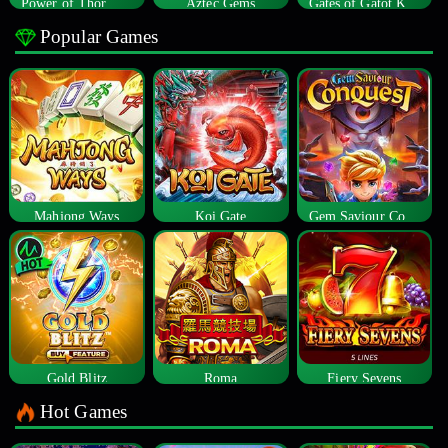
Power of Thor Megaways
Aztec Gems
Gates of Gatot Kaca
Popular Games
Mahjong Ways
Koi Gate
Gem Saviour Conquest
Gold Blitz
Roma
Fiery Sevens
Hot Games