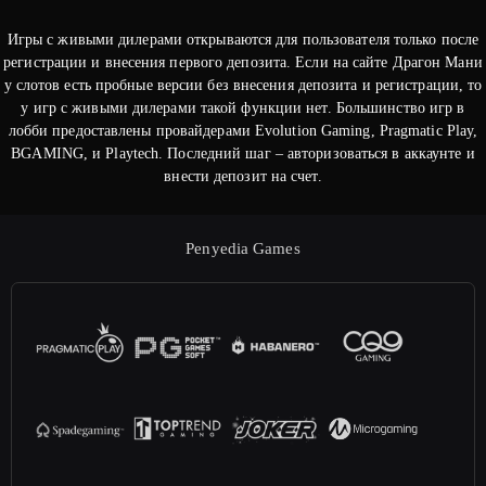
Игры с живыми дилерами открываются для пользователя только после
регистрации и внесения первого депозита. Если на сайте Драгон Мани
у слотов есть пробные версии без внесения депозита и регистрации, то
у игр с живыми дилерами такой функции нет. Большинство игр в
лобби предоставлены провайдерами Evolution Gaming, Pragmatic Play,
BGAMING, и Playtech. Последний шаг – авторизоваться в аккаунте и
внести депозит на счет.
Penyedia Games