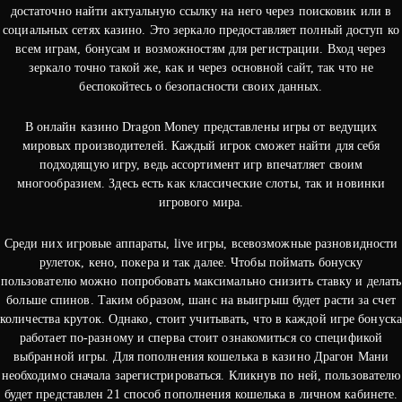
достаточно найти актуальную ссылку на него через поисковик или в
социальных сетях казино. Это зеркало предоставляет полный доступ ко
всем играм, бонусам и возможностям для регистрации. Вход через
зеркало точно такой же, как и через основной сайт, так что не
беспокойтесь о безопасности своих данных.
В онлайн казино Dragon Money представлены игры от ведущих
мировых производителей. Каждый игрок сможет найти для себя
подходящую игру, ведь ассортимент игр впечатляет своим
многообразием. Здесь есть как классические слоты, так и новинки
игрового мира.
Среди них игровые аппараты, live игры, всевозможные разновидности
рулеток, кено, покера и так далее. Чтобы поймать бонуску
пользователю можно попробовать максимально снизить ставку и делать
больше спинов. Таким образом, шанс на выигрыш будет расти за счет
количества круток. Однако, стоит учитывать, что в каждой игре бонуска
работает по-разному и сперва стоит ознакомиться со спецификой
выбранной игры. Для пополнения кошелька в казино Драгон Мани
необходимо сначала зарегистрироваться. Кликнув по ней, пользователю
будет представлен 21 способ пополнения кошелька в личном кабинете.