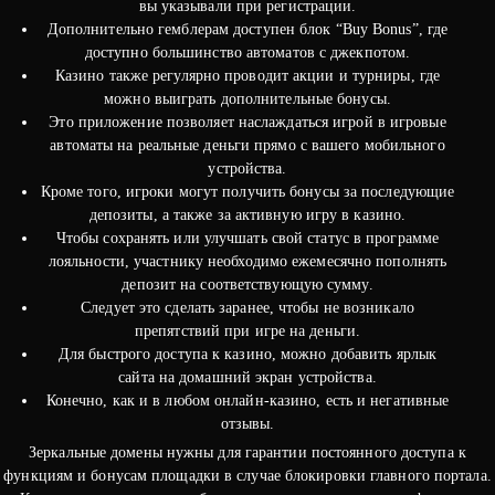
вы указывали при регистрации.
Дополнительно гемблерам доступен блок “Buy Bonus”, где
доступно большинство автоматов с джекпотом.
Казино также регулярно проводит акции и турниры, где
можно выиграть дополнительные бонусы.
Это приложение позволяет наслаждаться игрой в игровые
автоматы на реальные деньги прямо с вашего мобильного
устройства.
Кроме того, игроки могут получить бонусы за последующие
депозиты, а также за активную игру в казино.
Чтобы сохранять или улучшать свой статус в программе
лояльности, участнику необходимо ежемесячно пополнять
депозит на соответствующую сумму.
Следует это сделать заранее, чтобы не возникало
препятствий при игре на деньги.
Для быстрого доступа к казино, можно добавить ярлык
сайта на домашний экран устройства.
Конечно, как и в любом онлайн-казино, есть и негативные
отзывы.
Зеркальные домены нужны для гарантии постоянного доступа к
функциям и бонусам площадки в случае блокировки главного портала.