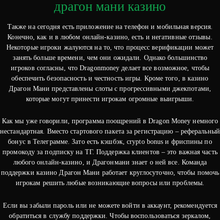
драгон мани казино
Также на сегодня есть приложение на телефон и мобильная версия.
Конечно, как и в любом онлайн-казино, есть и негативные отзывы.
Некоторые игроки жалуются на то, что процесс верификации может
занять больше времени, чем они ожидали. Однако большинство
игроков согласны, что Dragonmoney делает все возможное, чтобы
обеспечить безопасность и честность игры. Кроме того, в казино
Драгон Мани представлены слоты с прогрессивными джекпотами,
которые могут принести игрокам огромные выигрыши.
Как мы уже говорили, программа поощрений в Dragon Money немного
нестандартная. Вместо стартового пакета за регистрацию – реферальный
бонус в Телеграмме. Зато есть кэшбэк, crypto bonus и фриспины по
промокоду за подписку на ТГ. Поддержка клиентов – это важная часть
любого онлайн-казино, и Драгонмани знает о ней все. Команда
поддержки казино Драгон Мани работает круглосуточно, чтобы помочь
игрокам решить любые возникающие вопросы или проблемы.
Если вы забыли пароль или не можете войти в аккаунт, рекомендуется
обратиться в службу поддержки. Чтобы воспользоваться зеркалом,