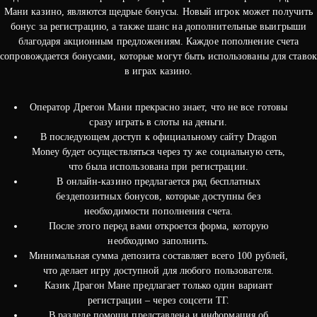
Мани казино, являются щедрые бонусы. Новый игрок может получить
бонус за регистрацию, а также шанс на дополнительные выигрыши
благодаря акционным предложениям. Каждое пополнение счета
сопровождается бонусами, которые могут быть использованы для ставок
в играх казино.
Оператор Дрегон Мани прекрасно знает, что не все готовы
сразу играть в слоты на деньги.
В последующем доступ к официальному сайту Dragon
Money будет осуществляться через ту же социальную сеть,
что была использована при регистрации.
В онлайн-казино предлагается ряд бесплатных
бездепозитных бонусов, которые доступны без
необходимости пополнения счета.
После этого перед вами откроется форма, которую
необходимо заполнить.
Минимальная сумма депозита составляет всего 100 рублей,
что делает игру доступной для любого пользователя.
Казик Драгон Мане предлагает только один вариант
регистрации – через соцсети ТГ.
В разделе помощи представлена и информация об