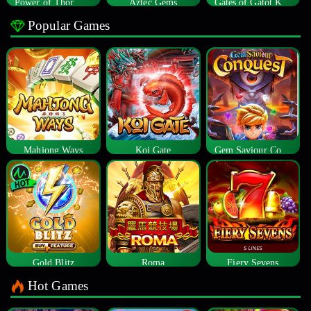
Power of Thor Megaways
Aztec Gems
Gates of Gatot Kaca
Popular Games
Mahjong Ways
Koi Gate
Gem Saviour Conquest
Gold Blitz
Roma
Fiery Sevens
Hot Games