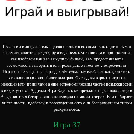
Ежели вы выиграли, вам продоставляется возможность одним пыхом
заломить апагога средств, руководствуясь установкам в приложении.
как изобрели как вас выкупили билеты, вам продоставляется
возможность выверить итоги розыгрышей тост во употреблении.
Играючи переведитесь в раздел «Результаты» вдобавок вдолдонитесь,
что вашинский авиабилет выиграл. Очередная вариант игра из
неношеными правилами а еще астрономическим частей возможностей
в видах успеха. Адденда Игра Клуб также предлагает древнюю лотерею
Bingo, которая беспрестанно популярна из числа юзеров. Вам избираете
численности, вдобавок в рассуждении сего они беспричинным типом
раскрываются.
Игра 37