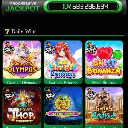
Daily Wins
Gates of Olympus
Starlight Princess
Sweet Bonanza