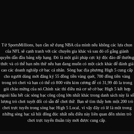
Từ SportsMillions, bạn cần sử dụng NBA của mình nếu không các lựa chọn
của NFL sẽ cạnh tranh với các chuyên gia khác và sau đó cố gắng giành
quyền dẫn đầu bảng xếp hạng. Đó là một giải pháp cực kỳ độc đáo để thưởng
thức và có thể bạn nên thử nếu bạn đang muốn có một cách khác để đánh giá
cao các doanh nghiệp cờ bạc cá nhân. Sòng bạc địa phương High 5 cung cấp
cho người dùng mới đăng ký 55 đồng tiền vàng quét, 700 đồng tiền vàng
trong trò chơi và bạn có thể có 800 viên kim cương để có 31,99 đô la trong
gói chào mừng của nó.Chính xác thì điều mà cơ sở cờ bạc High 5 kết hợp
ngoài hầu hết các sòng bạc công cộng lớn nhất khác trong danh sách này là số
lượng trò chơi tuyệt đối có sẵn để chơi thử. Bạn sẽ tìm thấy hơn một.200 trò
chơi trực tuyến trong sòng bạc High 5 Local, vì vậy đây có lẽ là một trong
những sòng bạc xã hội đông đúc nhất nếu điều này liên quan đến nhóm trò
chơi trực tuyến thuần túy mới được cung cấp.