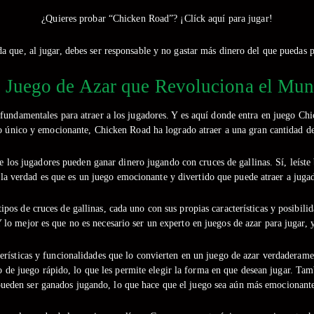
¿Quieres probar “Chicken Road”? ¡Clíck aquí para jugar!
a que, al jugar, debes ser responsable y no gastar más dinero del que puedas p
 Juego de Azar que Revoluciona el Mun
 fundamentales para atraer a los jugadores. Y es aquí donde entra en juego Ch
to único y emocionante, Chicken Road ha logrado atraer a una gran cantidad d
 los jugadores pueden ganar dinero jugando con cruces de gallinas. Sí, leíste
 la verdad es que es un juego emocionante y divertido que puede atraer a juga
pos de cruces de gallinas, cada uno con sus propias características y posibili
 lo mejor es que no es necesario ser un experto en juegos de azar para jugar, y
rísticas y funcionalidades que lo convierten en un juego de azar verdaderame
de juego rápido, lo que les permite elegir la forma en que desean jugar. Tam
ueden ser ganados jugando, lo que hace que el juego sea aún más emocionant