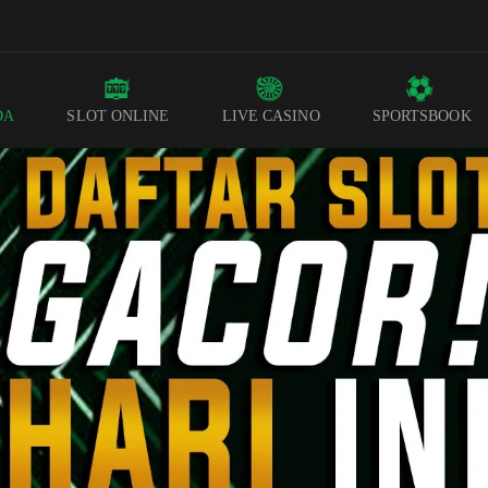
DA
SLOT ONLINE
LIVE CASINO
SPORTSBOOK