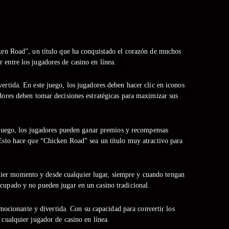
cken Road”, un título que ha conquistado el corazón de muchos
 entre los jugadores de casino en línea.
ertida. En este juego, los jugadores deben hacer clic en iconos
adores deben tomar decisiones estratégicas para maximizar sus
e juego, los jugadores pueden ganar premios y recompensas
 Esto hace que “Chicken Road” sea un título muy atractivo para
quier momento y desde cualquier lugar, siempre y cuando tengan
cupado y no pueden jugar en un casino tradicional.
mocionante y divertida. Con su capacidad para convertir los
 cualquier jugador de casino en línea.