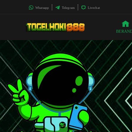
Whatsapp
Telegram
Livechat
BERAN