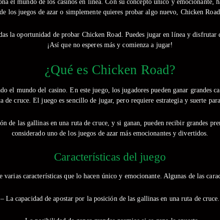
na el mundo de los casinos en línea. Con su concepto único y emocionante, ha
 de los juegos de azar o simplemente quieres probar algo nuevo, Chicken Road
rdas la oportunidad de probar Chicken Road. Puedes jugar en línea y disfrutar d
¡Así que no esperes más y comienza a jugar!
¿Qué es Chicken Road?
o el mundo del casino. En este juego, los jugadores pueden ganar grandes cant
a de cruce. El juego es sencillo de jugar, pero requiere estrategia y suerte par
n de las gallinas en una ruta de cruce, y si ganan, pueden recibir grandes pr
considerado uno de los juegos de azar más emocionantes y divertidos.
Características del juego
 varias características que lo hacen único y emocionante. Algunas de las carac
– La capacidad de apostar por la posición de las gallinas en una ruta de cruce.