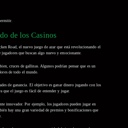
ermitir.
do de los Casinos
icken Road, el nuevo juego de azar que está revolucionando el
e jugadores que buscan algo nuevo y emocionante.
 bien, cruces de gallinas. Algunos podrían pensar que es un
dores de todo el mundo.
dades de ganancia. El objetivo es ganar dinero jugando con los
a que el juego es fácil de entender y jugar.
nte innovador. Por ejemplo, los jugadores pueden jugar en
bién hay una gran variedad de premios y bonificaciones que
e.