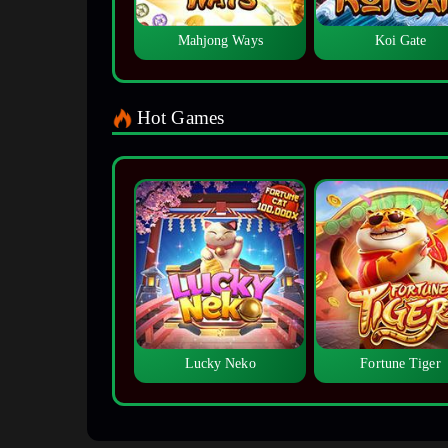
Mahjong Ways
Koi Gate
Hot Games
Lucky Neko
Fortune Tiger