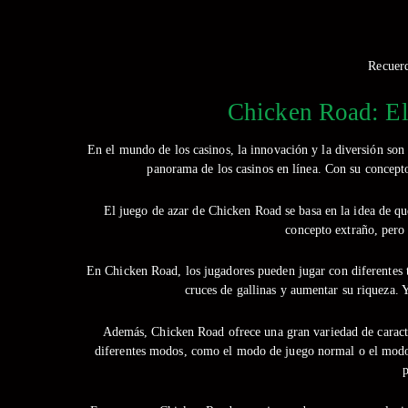
Recuerd
Chicken Road: El
En el mundo de los casinos, la innovación y la diversión son
panorama de los casinos en línea. Con su concep
El juego de azar de Chicken Road se basa en la idea de que
concepto extraño, pero
En Chicken Road, los jugadores pueden jugar con diferentes ti
cruces de gallinas y aumentar su riqueza. Y
Además, Chicken Road ofrece una gran variedad de caracte
diferentes modos, como el modo de juego normal o el modo 
p