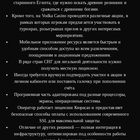
старинного Египта, где нужно искать древние реликвии и
сражаться с древними богами.
Кроме того, на Vodka Casino проводятся различные акции, в
рамках которых игрокам предлагается участвовать в
турнирах, розыгрышах призов и других интересных
мероприятиях.
Мобильное приложение ресурса является быстрым и
удобным способом доступа ко всем развлечениям,
поощрениям и акционным предложениям.
В ряде стран СНГ для легальной деятельности нужно
получить местную лицензию.
Иногда требуется вручную подтвердить участие в акции в
личном кабинете или поставить галочку при пополнении
счёта.
Программная часть адаптирована под разные процессоры,
экраны, операционные системы.
Оператор работает лицензии Кюрасао и предоставляет
безопасные способы оплаты с использованием современного
SSL для максимальной защиты.
Отличие от других решений — полная интеграция в
инфраструктуру, оптимизирован под особенности работы