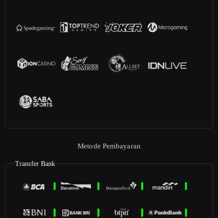
Metode Pembayaran
Transfer Bank