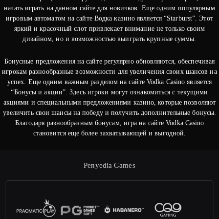
начать играть на данном сайте для новичков. Еще одним популярным
игровым автоматом на сайте Водка казино является “Starburst”. Этот
яркий и красочный слот привлекает внимание не только своим
дизайном, но и возможностью выиграть крупные суммы.
Бонусные предложения на сайте регулярно обновляются, обеспечивая
игрокам разнообразные возможности для увеличения своих шансов на
успех. Еще одним важным разделом на сайте Vodka Casino является
“Бонусы и акции”. Здесь игроки могут ознакомиться с текущими
акциями и специальными предложениями казино, которые позволяют
увеличить свои шансы на победу и получить дополнительные бонусы.
Благодаря разнообразным бонусам, игра на сайте Vodka Casino
становится еще более захватывающей и выгодной.
Penyedia Games