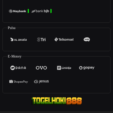
Pulsa
E-Money