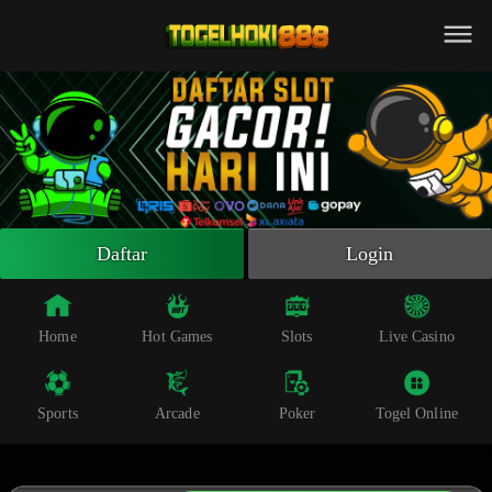
Beranda
Slot Online
Live Casino
Sportsbook
Arcade
Togel Online
Daftar
Login
Poker
Whatsapp
Home
Hot Games
Slots
Live Casino
Telegram
Sports
Arcade
Poker
Togel Online
Livechat