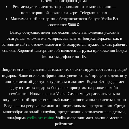
наземного игорного дома.
Рекомендуется следить за рассылками от самого казино —
по электронной почте или через Telegram-канал.
Максимальный выигрыш с бездепозитного бонуса Vodka Bet
составляет 5000 ₽.
Вывод бонусных денег возможен после выполнения условий
отыгрыша, множитель которых зависит от бонуса. Зеркала, как и
основные сайты отслеживаются и блокируются, нужно искать рабочие
ссылки. Хорошей альтернативой является загрузка приложения Водка
Бет на смартфон или ПК.
Вводите его — и система автоматически активирует соответствующий
подарок. Чаще всего это фриспины, увеличенный процент к депозиту
или временный доступ к турнирам и акциям. Водка Бет предлагает
одну из самых щедрых бонусных программ на рынке онлайн-
гемблинга. Новые игроки Vodka Casino могут рассчитывать на
внушительный приветственный пакет, а постоянные клиенты казино
Водка — на регулярные акции и персональные предложения. Среди
многообразия онлайн клубов, предлагающих развлечения на деньги,
платформа
vodka bet casino
Vodka часто занимает высшие места в
рейтингах.