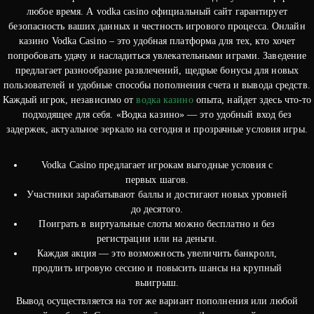
любое время. А vodka casino официальный сайт гарантирует
безопасность ваших данных и честность игрового процесса. Онлайн
казино Vodka Casino – это удобная платформа для тех, кто хочет
попробовать удачу и насладиться увлекательными играми. Заведение
предлагает разнообразие развлечений, щедрые бонусы для новых
пользователей и удобные способы пополнения счета и вывода средств.
Каждый игрок, независимо от
водка казино
опыта, найдет здесь что-то
подходящее для себя. «Водка казино» — это удобный вход без
задержек, актуальное зеркало на сегодня и прозрачные условия игры.
Vodka Casino предлагает игрокам выгодные условия с
первых шагов.
Участники зарабатывают баллы и достигают новых уровней
до десятого.
Поиграть в виртуальные слоты можно бесплатно и без
регистрации или на деньги.
Каждая акция — это возможность увеличить банкролл,
продлить игровую сессию и повысить шансы на крупный
выигрыш.
Вывод осуществляется на тот же вариант пополнения или любой