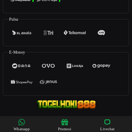
Pulsa
E-Money
©2023
Togelhoki888
. All rights reserved | 18+
Whatsapp
Promosi
Livechat