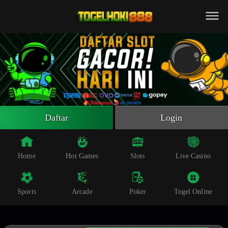
Beranda
Slot Online
Live Casino
Sportsbook
Arcade
Togel Online
Daftar
Login
Poker
Whatsapp
Home
Hot Games
Slots
Live Casino
Telegram
Sports
Arcade
Poker
Togel Online
Livechat