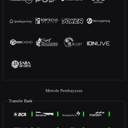
Metode Pembayaran
Transfer Bank