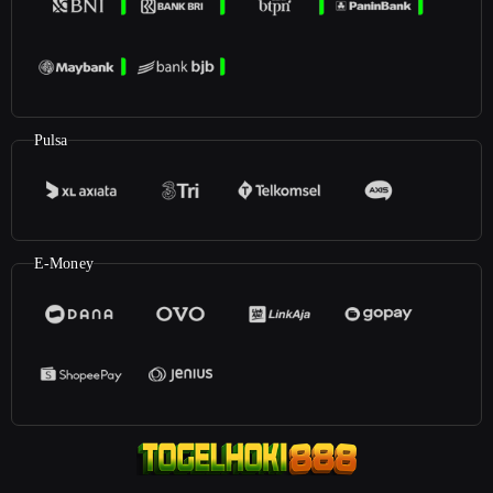
Pulsa
E-Money