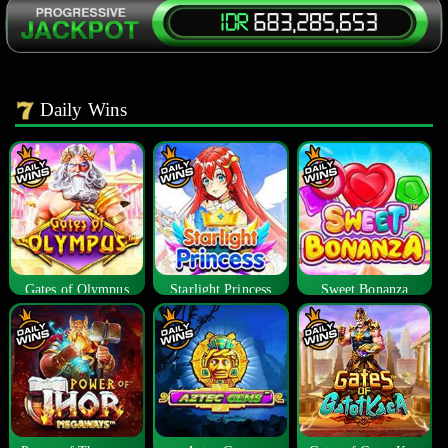
Daily Wins
Gates of Olympus
Starlight Princess
Sweet Bonanza