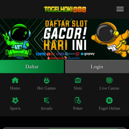
Beranda
Slot Online
Live Casino
Sportsbook
Arcade
Togel Online
Daftar
Login
Poker
Whatsapp
Home
Hot Games
Slots
Live Casino
Telegram
Sports
Arcade
Poker
Togel Online
Livechat