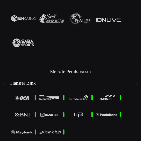
Metode Pembayaran
Transfer Bank