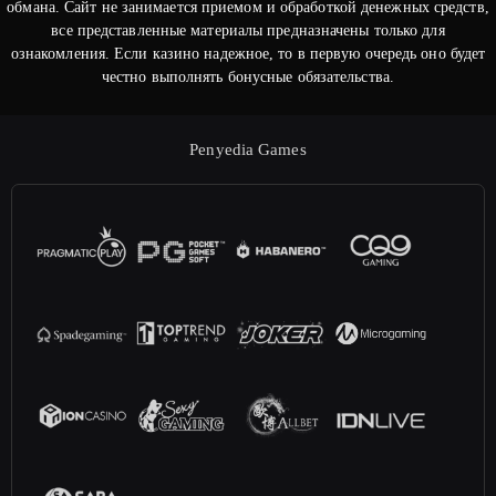
обмана. Сайт не занимается приемом и обработкой денежных средств,
все представленные материалы предназначены только для
ознакомления. Если казино надежное, то в первую очередь оно будет
честно выполнять бонусные обязательства.
Penyedia Games