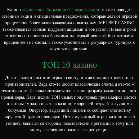
Казино
лучшие онлайн казино без верификации
также проводит
сезонные акции и специальные предложения, которые делают игровой
процесс ещё более захватывающим и выгодным. MELBET CASINO
также славится своими щедрыми акциями и бонусами. Новые игроки
могут воспользоваться бонусами на первый депозит, бесплатными
вращениями на слоты, а также участвовать в регулярных турнирах с
крупными призами.
ТОП 10 казино
Делать ставки опытные игроки советуют в автоматах от известных
производителей. Ведь кто-то любит классические слоты, а кто-то –
тематические. Игровые автоматы для казино разрабатывают компании-
провайдеры. Перечислим ТОП самых популярных провайдеров слотов,
в которые можно играть в казино, с хорошей отдачей и лучшими
бонусами. Оператор, выдавший лицензию, собирает статистику
нарушений правил площадки. Поэтому каждый игрок казино может
увидеть, были ли со стороны пользователей претензии к тому или
иному заведению и какова его репутация.