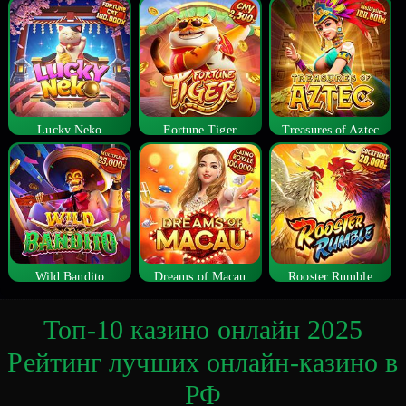
Lucky Neko
Fortune Tiger
Treasures of Aztec
Wild Bandito
Dreams of Macau
Rooster Rumble
Топ-10 казино онлайн 2025
Рейтинг лучших онлайн-казино в
РФ