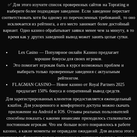
✅ Для этого изучите список проверенных сайтов на Toprating и
выберите более подходящее заведение. Если заведение перестает
соответствовать хотя бы одному из перечисленных требований, то оно
исключается из рейтинга, а его место занимает более достойный
вариант. Одно казино обрабатывает заявки менее чем за минуту, в то
время как у других заведений вывод может занять целые сутки.
Lex Casino — Популярное онлайн Kaзинo предлагает
хорошие бонусы для своих игроков.
Это помогает игрокам быть в курсе возможных проблем и
выбирать только проверенные заведения с актуальным
рейтингом.
FLAGMAN CASINO— Новое казино от Royal Partners 2025
предлагает 150% бонуса и оперативный вывод средств.
Для зарегистрированных клиентов предоставляется еженедельный
кэшбэк. Для ускоренного и комфортного доступа можно скачать
приложение на Android и IOS. Отзывы реальных пользователей
способны показать с какими нюансами приходилось сталкиваться
постоянным игрокам. Что им больше всего понравилось в работе
казино, а какие моменты не оправдали ожиданий. Для анализа этого