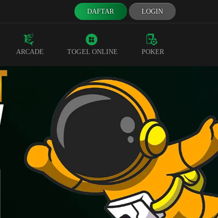
DAFTAR
LOGIN
ARCADE
TOGEL ONLINE
POKER