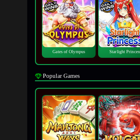
Gates of Olympus
Starlight Princes
Popular Games