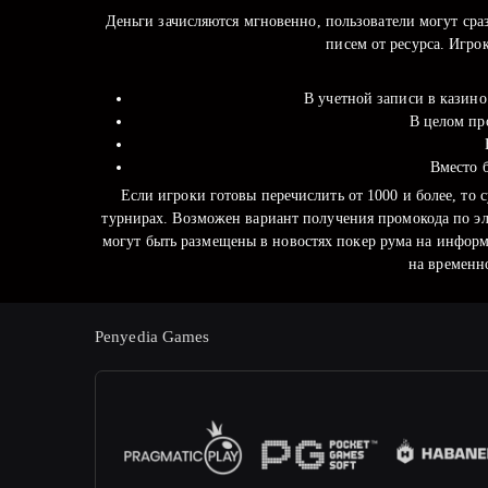
Деньги зачисляются мгновенно, пользователи могут сраз
писем от ресурса. Игро
В учетной записи в казино
В целом про
Вместо 
Если игроки готовы перечислить от 1000 и более, то
турнирах. Возможен вариант получения промокода по э
могут быть размещены в новостях покер рума на инфор
на временн
Penyedia Games