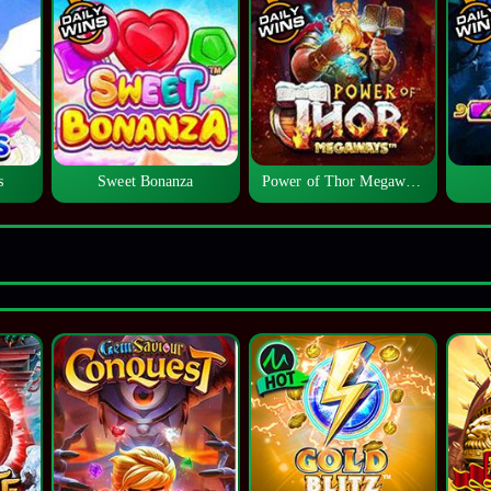
s
Sweet Bonanza
Power of Thor Megaways