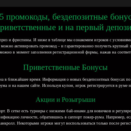
5 промокоды, бездепозитные бонус
риветственные и на первый депоз
 приз и фриспины. И ниже в таблице мы ознакомим игроков с условиям
а можно активировать промокод – и гарантированно получить крупный п
 можно в момент заполнения регистрационной формы, нажав на соотве
Приветственные Бонусы
ена в ближайшее время. Информация о новых бездепозитных бонусах по 
ума и на нашем сайте. Используя купон, игрок регистрируется в руме 
Акции и Розыгрыши
. В сетке есть турниры с низкими бай-инами для новичков и регуляро
фикацию личности, обратившись в саппорт покер-рума. Например, если
банкролл. Некоторыми игроки могут воспользоваться только после регист