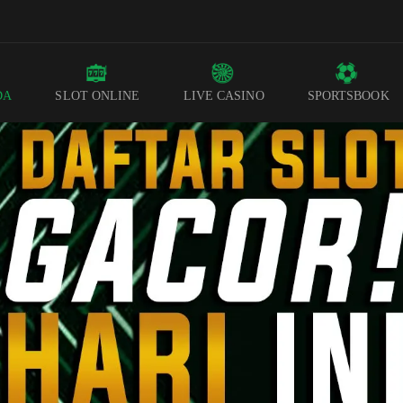
DA
SLOT ONLINE
LIVE CASINO
SPORTSBOOK