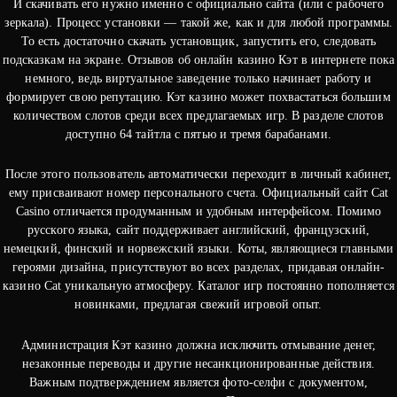
И скачивать его нужно именно с официально сайта (или с рабочего
зеркала). Процесс установки — такой же, как и для любой программы.
То есть достаточно скачать установщик, запустить его, следовать
подсказкам на экране. Отзывов об онлайн казино Кэт в интернете пока
немного, ведь виртуальное заведение только начинает работу и
формирует свою репутацию. Кэт казино может похвастаться большим
количеством слотов среди всех предлагаемых игр. В разделе слотов
доступно 64 тайтла с пятью и тремя барабанами.
После этого пользователь автоматически переходит в личный кабинет,
ему присваивают номер персонального счета. Официальный сайт Cat
Casino отличается продуманным и удобным интерфейсом. Помимо
русского языка, сайт поддерживает английский, французский,
немецкий, финский и норвежский языки. Коты, являющиеся главными
героями дизайна, присутствуют во всех разделах, придавая онлайн-
казино Cat уникальную атмосферу. Каталог игр постоянно пополняется
новинками, предлагая свежий игровой опыт.
Администрация Кэт казино должна исключить отмывание денег,
незаконные переводы и другие несанкционированные действия.
Важным подтверждением является фото-селфи с документом,