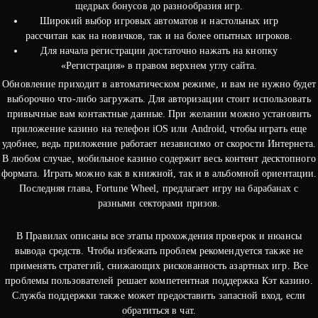
щедрых бонусов до разнообразия игр.
Широкий выбор игровых автоматов и настольных игр
рассчитан как на новичков, так и на более опытных игроков.
Для начала регистрации достаточно нажать на кнопку
«Регистрация» в правом верхнем углу сайта.
Обновление приходит в автоматическом режиме, и вам не нужно будет
выборочно что-либо загружать. Для авторизации стоит использовать
привычные вам контактные данные. При желании можно установить
приложение казино на телефон iOS или Android, чтобы играть еще
удобнее, ведь приложение работает независимо от скорости Интернета.
В любом случае, мобильное казино содержит весь контент десктопного
формата. Играть можно как в книжной, так и в альбомной ориентации.
Последняя глава, Fortune Wheel, предлагает игру на барабанах с
разными секторами призов.
В Правилах описаны все этапы прохождения проверок и нюансы
вывода средств. Чтобы избежать проблем рекомендуется также не
применять стратегий, снижающих рискованность азартных игр. Все
проблемы пользователей решает компетентная поддержка Кэт казино.
Служба поддержки также может предоставить запасной вход, если
обратиться в чат.