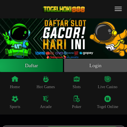
Beranda
Slot Online
Live Casino
Sportsbook
Arcade
Togel Online
Daftar
Login
Poker
Whatsapp
Home
Hot Games
Slots
Live Casino
Telegram
Sports
Arcade
Poker
Togel Online
Livechat