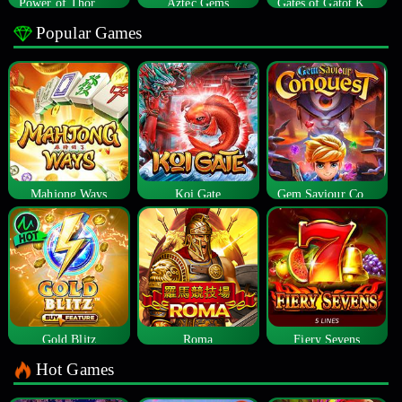
Power of Thor Megaways
Aztec Gems
Gates of Gatot Kaca
Popular Games
Mahjong Ways
Koi Gate
Gem Saviour Conquest
Gold Blitz
Roma
Fiery Sevens
Hot Games