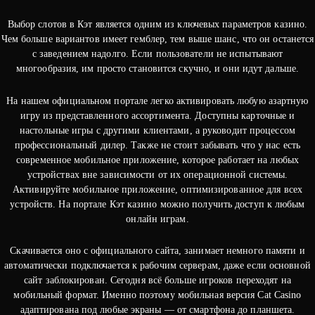
Выбор слотов в Кэт является одним из ключевых параметров казино.
Чем больше вариантов имеет гемблер, тем выше шанс, что он останется
с заведением надолго. Если пользователи не испытывают
многообразия, им просто становится скучно, и они идут дальше.
На нашем официальном портале легко активировать любую азартную
игру из представленного ассортимента. Доступны карточные и
настольные игры с другими клиентами, а руководит процессом
профессиональный дилер. Также не стоит забывать что у нас есть
современное мобильное приложение, которое работает на любых
устройствах вне зависимости от их операционной системы.
Активируйте мобильное приложение, оптимизированное для всех
устройств. На портале Кэт казино можно получить доступ к любым
онлайн играм.
Скачивается оно с официального сайта, занимает немного памяти и
автоматически подключается к рабочим серверам, даже если основной
сайт заблокирован. Сегодня всё больше игроков переходят на
мобильный формат. Именно поэтому мобильная версия Cat Casino
адаптирована под любые экраны — от смартфона до планшета.