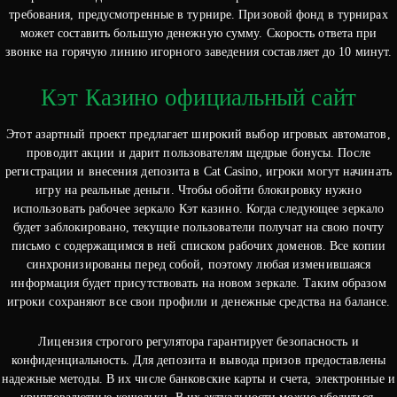
требования, предусмотренные в турнире. Призовой фонд в турнирах
может составить большую денежную сумму. Скорость ответа при
звонке на горячую линию игорного заведения составляет до 10 минут.
Кэт Казино официальный сайт
Этот азартный проект предлагает широкий выбор игровых автоматов,
проводит акции и дарит пользователям щедрые бонусы. После
регистрации и внесения депозита в Cat Casino, игроки могут начинать
игру на реальные деньги. Чтобы обойти блокировку нужно
использовать рабочее зеркало Кэт казино. Когда следующее зеркало
будет заблокировано, текущие пользователи получат на свою почту
письмо с содержащимся в ней списком рабочих доменов. Все копии
синхронизированы перед собой, поэтому любая изменившаяся
информация будет присутствовать на новом зеркале. Таким образом
игроки сохраняют все свои профили и денежные средства на балансе.
Лицензия строгого регулятора гарантирует безопасность и
конфиденциальность. Для депозита и вывода призов предоставлены
надежные методы. В их числе банковские карты и счета, электронные и