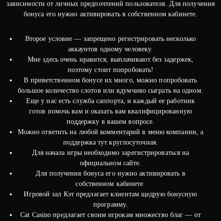
зависимости от личных предпочтений пользователя. Для получения
бонуса его нужно активировать в собственном кабинете.
Второе условие — запрещено регистрировать несколько
аккаунтов одному человеку.
Мне здесь очень нравится, выплачивают без задержек,
поэтому стоит попробовать!
В приветственном бонусе их много, можно попробовать
большое количество слотов или вдумчиво сыграть на одном.
Еще у нас есть служба саппорта, и каждый ее работник
готов помочь вам и оказать вам квалифицированную
поддержку в вашем вопросе.
Можно ответить на любой комментарий в меню компании, а
поддержка тут круглосуточная.
Для начала игры необходимо зарегистрироваться на
официальном сайте.
Для получения бонуса его нужно активировать в
собственном кабинете.
Игровой зал Кэт предлагает клиентам щедрую бонусную
программу.
Cat Casino предлагает своим игрокам множество благ — от