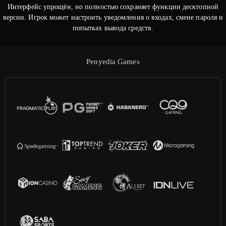
Интерфейс упрощён, но полностью сохраняет функции десктопной
версии. Игрок может настроить уведомления о входах, смене пароля и
попытках вывода средств.
Penyedia Games