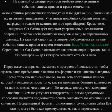
На главной странице турниров отображаются активные
события, список призов и время окончания.
Также крупные разработчики проводят на площадке акции, связанные с
их игровыми аппаратами. Участники подобных событий получают
награды не только от казино, но и от провайдеров. Кроме того,
лицензия Cat Casino даёт игрокам уверенность в легальности
операций, прозрачности политики бонусов и защите персональных
данных. На главной странице турниров отображаются активные
события, список призов и время окончания.
https://elena-kapustina.ru/
Соревнования Cat Casino охватывают как начинающих игроков, так и
хайроллеров — для каждого сегмента есть своя лига.
Перед началом игры ознакомьтесь с программой лояльности, чтобы
сделать ваше пребывание в казино комфортнее и финансово выгодным.
Кроме того что написано выше, также есть постоянный кэшбек,
который начисляется после того, как вы проиграли большее количество
ставок за месяц, чем выиграли. Во-первых, потому что заведение
вообще ничем не уступает конкурентам, и всеми доступными
способами пытается продемонстрировать лояльность по отношению к
клиентам. Неординарный формат приложения и функционал сайта Кэт
казино могут быть как преимуществом, так и недостатком в