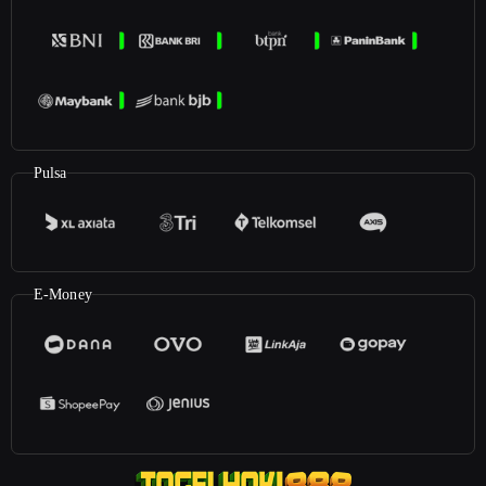
Pulsa
E-Money