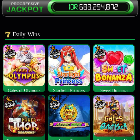
Daily Wins
Gates of Olympus
Starlight Princess
Sweet Bonanza