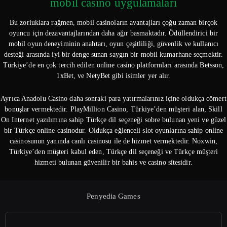
mobil casino uygulamaları
Bu zorluklara rağmen, mobil casinoların avantajları çoğu zaman birçok
oyuncu için dezavantajlarından daha ağır basmaktadır. Ödüllendirici bir
mobil oyun deneyiminin anahtarı, oyun çeşitliliği, güvenlik ve kullanıcı
desteği arasında iyi bir denge sunan saygın bir mobil kumarhane seçmektir.
Türkiye’de en çok tercih edilen online casino platformları arasında Betsson,
1xBet, ve NetyBet gibi isimler yer alır.
Ayrıca Anadolu Casino daha sonraki para yatırmalarınız içine oldukça cömert
bonuşlar vermektedir. PlayMillion Casino, Türkiye’den müşteri alan, Skill
On Internet yazılımına sahip Türkçe dil seçeneği sobre bulunan yeni ve güzel
bir Türkçe online casinodur. Oldukça eğlenceli slot oyunlarına sahip online
casinosunun yanında canlı casinosu ile de hizmet vermektedir. Noxwin,
Türkiye’den müşteri kabul eden, Türkçe dil seçeneği ve Türkçe müşteri
hizmeti bulunan güvenilir bir bahis ve casino sitesidir.
Penyedia Games