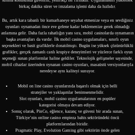
sunma konusunda güvenilir, yenilikçi bir firmadır. Uygulamasını yüklemek
birkaç dakika sürer ve imzalama işlemi daha da hızlıdır.
Bu, artık kara tabanlı bir kumarhaneye seyahat etmenize veya en sevdiğiniz
oyunları oynamadan önce eve gelene kadar beklemenize gerek olmadığı
anlamına gelir. Daha fazla rahatlığın yanı sıra, mobil casinolarda oynamanın
başka avantajları da vardır. İlk mobil casino uygulamaları, sınırlı oyun
seçenekleri ve basit grafiklerle donatılmıştı. Bugün ise yüksek çözünürlüklü
grafikler, gerçek zamanlı canlı krupiye deneyimleri ve yüzlerce farklı oyun
seçeneği sunan platformlar haline geldiler. Teknolojik gelişmeler sayesinde,
mobil cihazlar üzerinden oynanan casino oyunları, masaüstü versiyonlarıyla
neredeyse aynı kaliteyi sunuyor.
Mobil on line casino oyunlarında başarılı olmak için belli
stratejiler ve yaklaşımlar benimsenmelidir.
Slot oyunları, mobil casino uygulamalarının en popüler
kategorisi olmaya devam ediyor.
Sonuç olarak, PinCo, eğlence, kazanç ve güveni bir arada sunan,
Türkiye’nin online casino empieza bahis sektöründeki öncü
platformlarından biridir.
Pragmatic Play, Evolution Gaming gibi sektörün önde gelen