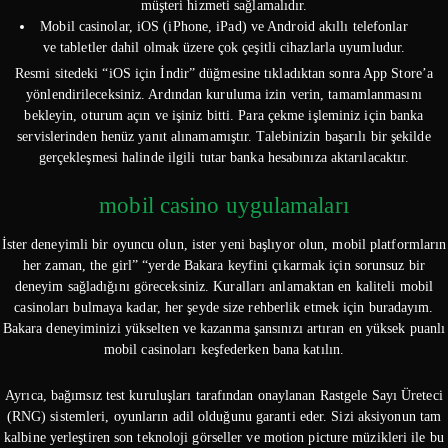
müşteri hizmeti sağlamalıdır.
Mobil casinolar, iOS (iPhone, iPad) ve Android akıllı telefonlar
ve tabletler dahil olmak üzere çok çeşitli cihazlarla uyumludur.
Resmi sitedeki “iOS için İndir” düğmesine tıkladıktan sonra App Store’a
yönlendirileceksiniz. Ardından kuruluma izin verin, tamamlanmasını
bekleyin, oturum açın ve işiniz bitti. Para çekme işleminiz için banka
servislerinden henüz yanıt alınamamıştır. Talebinizin başarılı bir şekilde
gerçekleşmesi halinde ilgili tutar banka hesabınıza aktarılacaktır.
mobil casino uygulamaları
İster deneyimli bir oyuncu olun, ister yeni başlıyor olun, mobil platformların
her zaman, the girl” “yerde Bakara keyfini çıkarmak için sorunsuz bir
deneyim sağladığını göreceksiniz. Kuralları anlamaktan en kaliteli mobil
casinoları bulmaya kadar, her şeyde size rehberlik etmek için buradayım.
Bakara deneyiminizi yükselten ve kazanma şansınızı artıran en yüksek puanlı
mobil casinoları keşfederken bana katılın.
Ayrıca, bağımsız test kuruluşları tarafından onaylanan Rastgele Sayı Üreteci
(RNG) sistemleri, oyunların adil olduğunu garanti eder. Sizi aksiyonun tam
kalbine yerleştiren son teknoloji görseller ve motion picture müzikleri ile bu