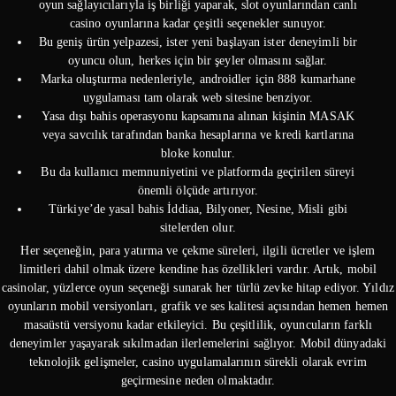
oyun sağlayıcılarıyla iş birliği yaparak, slot oyunlarından canlı
casino oyunlarına kadar çeşitli seçenekler sunuyor.
Bu geniş ürün yelpazesi, ister yeni başlayan ister deneyimli bir
oyuncu olun, herkes için bir şeyler olmasını sağlar.
Marka oluşturma nedenleriyle, androidler için 888 kumarhane
uygulaması tam olarak web sitesine benziyor.
Yasa dışı bahis operasyonu kapsamına alınan kişinin MASAK
veya savcılık tarafından banka hesaplarına ve kredi kartlarına
bloke konulur.
Bu da kullanıcı memnuniyetini ve platformda geçirilen süreyi
önemli ölçüde artırıyor.
Türkiye’de yasal bahis İddiaa, Bilyoner, Nesine, Misli gibi
sitelerden olur.
Her seçeneğin, para yatırma ve çekme süreleri, ilgili ücretler ve işlem
limitleri dahil olmak üzere kendine has özellikleri vardır. Artık, mobil
casinolar, yüzlerce oyun seçeneği sunarak her türlü zevke hitap ediyor. Yıldız
oyunların mobil versiyonları, grafik ve ses kalitesi açısından hemen hemen
masaüstü versiyonu kadar etkileyici. Bu çeşitlilik, oyuncuların farklı
deneyimler yaşayarak sıkılmadan ilerlemelerini sağlıyor. Mobil dünyadaki
teknolojik gelişmeler, casino uygulamalarının sürekli olarak evrim
geçirmesine neden olmaktadır.