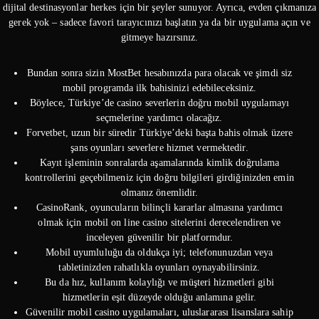
dijital destinasyonlar herkes için bir şeyler sunuyor. Ayrıca, evden çıkmanıza
gerek yok – sadece favori tarayıcınızı başlatın ya da bir uygulama açın ve
gitmeye hazırsınız.
Bundan sonra sizin MostBet hesabınızda para olacak ve şimdi siz
mobil programda ilk bahisinizi edebileceksiniz.
Böylece, Türkiye’de casino severlerin doğru mobil uygulamayı
seçmelerine yardımcı olacağız.
Forvetbet, uzun bir süredir Türkiye’deki başta bahis olmak üzere
şans oyunları severlere hizmet vermektedir.
Kayıt işleminin sonralarda aşamalarında kimlik doğrulama
kontrollerini geçebilmeniz için doğru bilgileri girdiğinizden emin
olmanız önemlidir.
CasinoRank, oyuncuların bilinçli kararlar almasına yardımcı
olmak için mobil on line casino sitelerini derecelendiren ve
inceleyen güvenilir bir platformdur.
Mobil uyumluluğu da oldukça iyi; telefonunuzdan veya
tabletinizden rahatlıkla oyunları oynayabilirsiniz.
Bu da hız, kullanım kolaylığı ve müşteri hizmetleri gibi
hizmetlerin eşit düzeyde olduğu anlamına gelir.
Güvenilir mobil casino uygulamaları, uluslararası lisanslara sahip