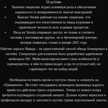
50 рублям.
Наличие лицензии играет ключевую роль в обеспечении
надежности и своевременности выплат выигрышей.
Казино Vavada работает на основе лицензии, что
подтверждает его ответственность перед игроками и
гарантирует честность всех игровых процессов.
Вход на Vavada открывает доступ не только к слотам и
сессиям с настоящими крупье, но и букмекерской конторе,
которая появилась только в январе 2025 года.
Рабочее зеркало Вавада – не единственный способ обхода блокировки к
системе. Специально для клиентов было разработано адаптивное
мобильное ПО. Мобильная версия имеет свои особенности и
преимущества, в чём-то превосходит, а где-то уступает веб, но
гарантирует тот же набор опций.
Необходимо вставить промо в пустую строку и кликнуть на
«Применить». Не стоит откладывать активацию промокода надолго,
время его действия строго ограничено. Теперь от нового юзера
требуется подтвердить созданный аккаунт. Дальше нужно вернуться в
профильную вкладку и заполнить пустые строки персональной анкеты.