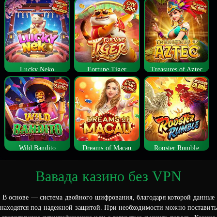
Lucky Neko
Fortune Tiger
Treasures of Aztec
Wild Bandito
Dreams of Macau
Rooster Rumble
Вавада казино без VPN
В основе — система двойного шифрования, благодаря которой данные
находятся под надежной защитой. При необходимости можно поставить