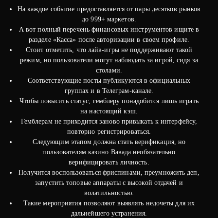
На каждое событие предоставляется от пары десятков рынков
до 999+ маркетов.
А вот полный перечень финансовых инструментов ищите в
разделе «Касса» после авторизации в своем профиле.
Стоит отметить, что лайв-игры не поддерживают такой
режим, но пользователи могут наблюдать за игрой, сидя за
столами.
Соответствующие посты публикуются в официальных
группах и в Телеграм-канале.
Чтобы повысить статус, гемблеру понадобится лишь играть
на настоящий кэш.
Гемблерам не приходится заново привыкать к интерфейсу,
повторно регистрироваться.
Следующим этапом должна стать верификация, но
пользователям казино Вавада необязательно
верифицировать личность.
Получится воспользоваться фриспинами, преумножить деп,
запустить топовые аппараты с высокой отдачей и
волатильностью.
Такие мероприятия позволяют выявлять недочеты для их
дальнейшего устранения.