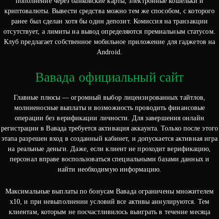
пополнение через банковские карты, электронные кошельки и
криптовалюты. Вывести средства можно тем же способом, с которого
ранее был сделан хотя бы один депозит. Комиссия на транзакции
отсутствует, а лимиты на вывод определяются премиальным статусом.
Клуб предлагает собственное мобильное приложение для гаджетов на
Android.
Вавада официальный сайт
Главные плюсы — огромный выбор лицензированных тайтлов,
молниеносные выплаты и возможность проводить финансовые
операции без верификации личности. Для завершения онлайн
регистрации в Вавада требуется активация аккаунта. Только после этого
этапа разрешен вход в созданный кабинет, и допускается активная игра
на реальные деньги. Даже, если клиент не проходит верификацию,
персонал вправе воспользоваться специальными базами данных и
найти необходимую информацию.
Максимальные выплаты по бонусам Вавада ограничены множителем
x10, и при невыполнении условий все активы аннулируются. Тем
клиентам, которым не посчастливилось выиграть в течение месяца