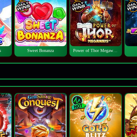
s
Sweet Bonanza
Power of Thor Megaways