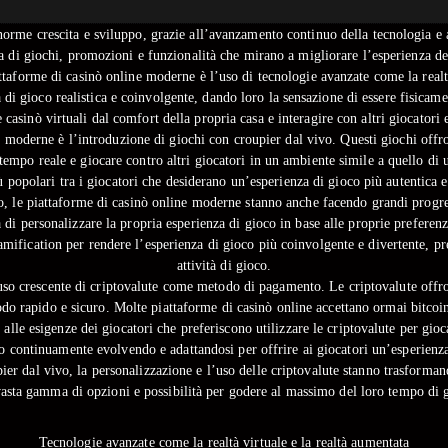
norme crescita e sviluppo, grazie all’avanzamento continuo della tecnologia e 
i giochi, promozioni e funzionalità che mirano a migliorare l’esperienza del g
attaforme di casinò online moderne è l’uso di tecnologie avanzate come la real
 gioco realistica e coinvolgente, dando loro la sensazione di essere fisicament
 casinò virtuali dal comfort della propria casa e interagire con altri giocatori
 moderne è l’introduzione di giochi con croupier dal vivo. Questi giochi offr
 tempo reale e giocare contro altri giocatori in un ambiente simile a quello di 
 popolari tra i giocatori che desiderano un’esperienza di gioco più autentica 
vo, le piattaforme di casinò online moderne stanno anche facendo grandi progr
tà di personalizzare la propria esperienza di gioco in base alle proprie prefer
amification per rendere l’esperienza di gioco più coinvolgente e divertente, pre
attività di gioco.
’uso crescente di criptovalute come metodo di pagamento. Le criptovalute offr
modo rapido e sicuro. Molte piattaforme di casinò online accettano ormai bitc
 alle esigenze dei giocatori che preferiscono utilizzare le criptovalute per gioc
o continuamente evolvendo e adattandosi per offrire ai giocatori un’esperienza 
ier dal vivo, la personalizzazione e l’uso delle criptovalute stanno trasformand
asta gamma di opzioni e possibilità per godere al massimo del loro tempo di 
Tecnologie avanzate come la realtà virtuale e la realtà aumentata