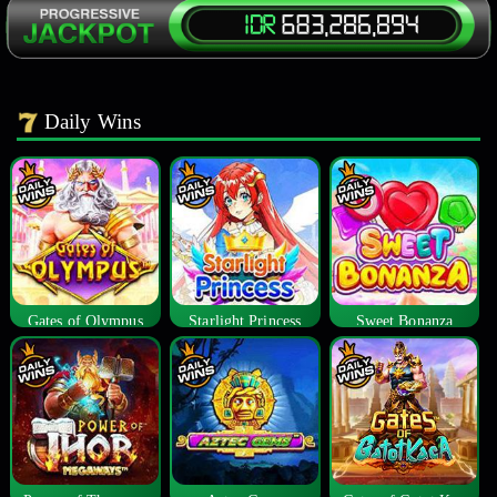
Daily Wins
Gates of Olympus
Starlight Princess
Sweet Bonanza