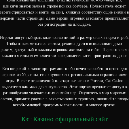
криптовалютные кошельки. В их актуальности можно убедиться,
кликнув значок замка в строке поиска браузера. Пользователь может
зарегистрироваться и войти на сайт, кликнув соответствующие значки в
верхней части страницы. Демо версии игровых автоматов представляют
без регистрации на площадке.
Игроки могут выбирать количество линий и размер ставки перед игрой.
Чтобы ознакомиться со слотом, рекомендуется использовать демо-
режим, доступный в каждом игровом автомате на сайте. Первого числа
каждого месяца всем клиентам возвращается часть проигранных денег.
Его широкий каталог программного обеспечения особенно ценен для
игроков из Украины, столкнувшихся с региональными ограничениями
игры. В свете ограничений на азартные игры в России, Cat Casino
выделяется как маяк для энтузиастов. Этот портал предлагает доступ к
разнообразию увлекательных онлайн игр. Окунитесь в мир мировых
слотов, примите участие в захватывающих турнирах, пожинайте плоды
всеобъемлющей программы лояльности, и многое другое.
Кэт Казино официальный сайт