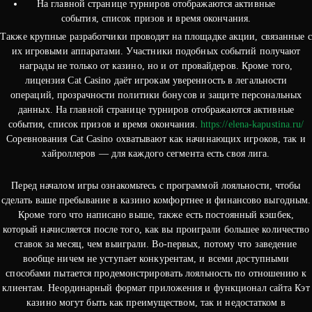
На главной странице турниров отображаются активные
события, список призов и время окончания.
Также крупные разработчики проводят на площадке акции, связанные с
их игровыми аппаратами. Участники подобных событий получают
награды не только от казино, но и от провайдеров. Кроме того,
лицензия Cat Casino даёт игрокам уверенность в легальности
операций, прозрачности политики бонусов и защите персональных
данных. На главной странице турниров отображаются активные
события, список призов и время окончания.
https://elena-kapustina.ru/
Соревнования Cat Casino охватывают как начинающих игроков, так и
хайроллеров — для каждого сегмента есть своя лига.
Перед началом игры ознакомьтесь с программой лояльности, чтобы
сделать ваше пребывание в казино комфортнее и финансово выгодным.
Кроме того что написано выше, также есть постоянный кэшбек,
который начисляется после того, как вы проиграли большее количество
ставок за месяц, чем выиграли. Во-первых, потому что заведение
вообще ничем не уступает конкурентам, и всеми доступными
способами пытается продемонстрировать лояльность по отношению к
клиентам. Неординарный формат приложения и функционал сайта Кэт
казино могут быть как преимуществом, так и недостатком в