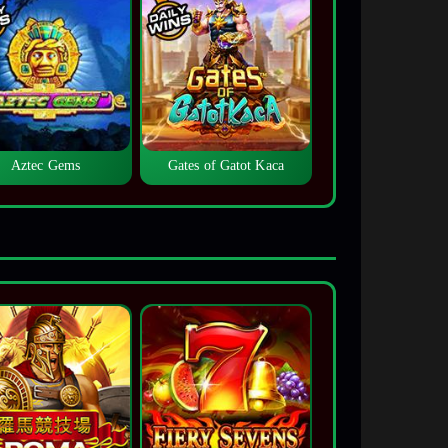
Aztec Gems
Gates of Gatot Kaca