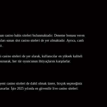
r sunan casino bahis siteleri bulunmaktadır. Deneme bonusu veren
nları sunan slot casino siteleri de yer almaktadır. Ayrıca, canlı
iz.
ı casino siteleri de yer alarak, kullanıcılar en yüksek kaliteli
sunarak, her tür oyuncunun ihtiyaçlarını karşılarlar.
 yeni casino siteleri de dahil olmak üzere, birçok seçeneğiniz
narlar. İşte 2025 yılında en güvenilir live casino siteleri: