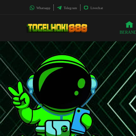
Whatsapp
Telegram
Livechat
BERAN