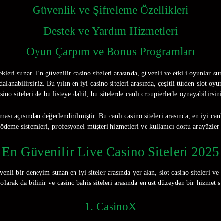
Güvenlik ve Şifreleme Özellikleri
Destek ve Yardım Hizmetleri
Oyun Çarpım ve Bonus Programları
enekleri sunar. En güvenilir casino siteleri arasında, güvenli ve etkili oyunla
lanabilirsiniz. Bu yılın en iyi casino siteleri arasında, çeşitli türden slot oyu
sino siteleri de bu listeye dahil, bu sitelerde canlı croupierlerle oynayabilirsin
ası açısından değerlendirilmiştir. Bu canlı casino siteleri arasında, en iyi canl
 ödeme sistemleri, profesyonel müşteri hizmetleri ve kullanıcı dostu arayüzler 
En Güvenilir Live Casino Siteleri 2025
venli bir deneyim sunan en iyi siteler arasında yer alan, slot casino siteleri ve
olarak da bilinir ve casino bahis siteleri arasında en üst düzeyden bir hizmet su
1. CasinoX