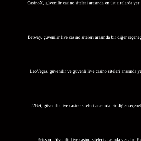
CasinoX, güvenilir casino siteleri arasında en üst sıralarda yer a
Betway, güvenilir live casino siteleri arasında bir diğer seçene
LeoVegas, güvenilir ve güvenli live casino siteleri arasında ye
22Bet, güvenilir live casino siteleri arasında bir diğer seçen
Betsson, güvenilir live casino siteleri arasında yer alır. 