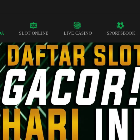
DA
SLOT ONLINE
LIVE CASINO
SPORTSBOOK