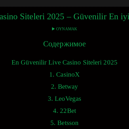
asino Siteleri 2025 – Güvenilir En iyi
▶️ OYNAMAK
Содержимое
En Güvenilir Live Casino Siteleri 2025
1. CasinoX
2. Betway
3. LeoVegas
4. 22Bet
5. Betsson