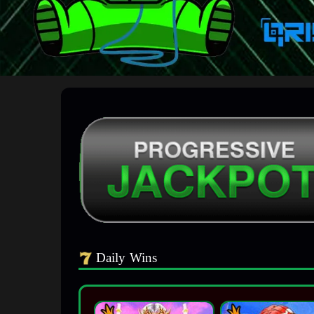
Daily Wins