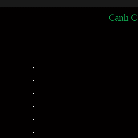
Canlı C