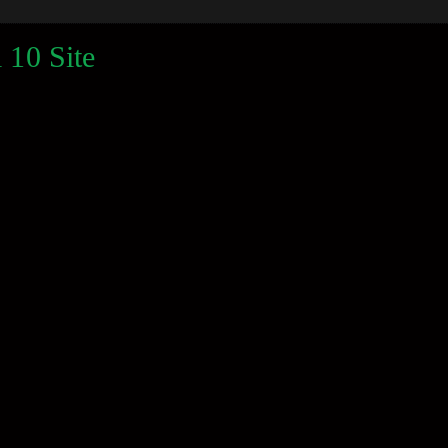
 10 Site