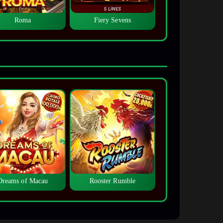
Roma
Fiery Sevens
Dreams of Macau
Rooster Rumble