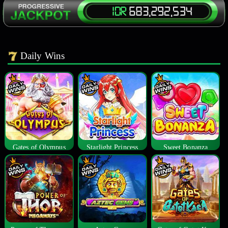
Daily Wins
Gates of Olympus
Starlight Princess
Sweet Bonanza