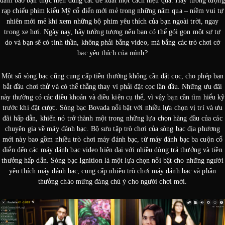
đảm bảo bạn thực hiện đúng các đề xuất một cách hiệu quả. Hãy tưởng tượng
rạp chiếu phim kiểu Mỹ cổ điển mới mẻ trong những năm qua – niềm vui tự
nhiên mới mẻ khi xem những bộ phim yêu thích của bạn ngoài trời, ngay
trong xe hơi. Ngày nay, hãy tưởng tượng nếu bạn có thể gói gọn một sự tự
do và bạn sẽ có tinh thần, không phải bằng video, mà bằng các trò chơi cờ
bạc yêu thích của mình?
Một số sòng bạc cũng cung cấp tiền thưởng không cần đặt cọc, cho phép bạn
bắt đầu chơi thử và có thể thắng thay vì phải đặt cọc lần đầu. Những ưu đãi
này thường có các điều khoản và điều kiện cụ thể, vì vậy bạn cần tìm hiểu kỹ
trước khi đặt cược. Sòng bạc Bovada nổi bật với nhiều lựa chọn vị trí và ưu
đãi hấp dẫn, khiến nó trở thành một trong những lựa chọn hàng đầu của các
chuyên gia về máy đánh bạc. Bộ sưu tập trò chơi của sòng bạc địa phương
mới này bao gồm nhiều trò chơi máy đánh bạc, từ máy đánh bạc ba cuộn cổ
điển đến các máy đánh bạc video hiện đại với nhiều dòng trả thưởng và tiền
thưởng hấp dẫn. Sòng bạc Ignition là một lựa chọn nổi bật cho những người
yêu thích máy đánh bạc, cung cấp nhiều trò chơi máy đánh bạc và phần
thưởng chào mừng đáng chú ý cho người chơi mới.