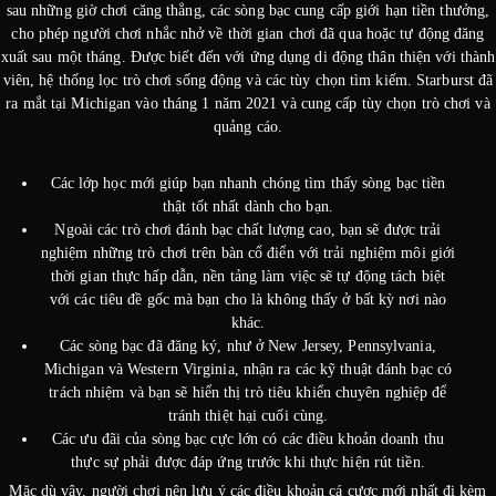
sau những giờ chơi căng thẳng, các sòng bạc cung cấp giới hạn tiền thưởng,
cho phép người chơi nhắc nhở về thời gian chơi đã qua hoặc tự động đăng
xuất sau một tháng. Được biết đến với ứng dụng di động thân thiện với thành
viên, hệ thống lọc trò chơi sống động và các tùy chọn tìm kiếm. Starburst đã
ra mắt tại Michigan vào tháng 1 năm 2021 và cung cấp tùy chọn trò chơi và
quảng cáo.
Các lớp học mới giúp bạn nhanh chóng tìm thấy sòng bạc tiền
thật tốt nhất dành cho bạn.
Ngoài các trò chơi đánh bạc chất lượng cao, bạn sẽ được trải
nghiệm những trò chơi trên bàn cổ điển với trải nghiệm môi giới
thời gian thực hấp dẫn, nền tảng làm việc sẽ tự động tách biệt
với các tiêu đề gốc mà bạn cho là không thấy ở bất kỳ nơi nào
khác.
Các sòng bạc đã đăng ký, như ở New Jersey, Pennsylvania,
Michigan và Western Virginia, nhận ra các kỹ thuật đánh bạc có
trách nhiệm và bạn sẽ hiển thị trò tiêu khiển chuyên nghiệp để
tránh thiệt hại cuối cùng.
Các ưu đãi của sòng bạc cực lớn có các điều khoản doanh thu
thực sự phải được đáp ứng trước khi thực hiện rút tiền.
Mặc dù vậy, người chơi nên lưu ý các điều khoản cá cược mới nhất đi kèm