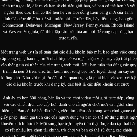
trình tự ngoại lệ, đặt ra và bạn sẽ chi tiêu giới hạn, và bạn có thể hẹn hò với
người theo dõi. Bạn có thể liên hệ với Hội đồng Liên bang mới của Tình
hình Cá cược để được tư vấn miễn phí. Trước đây, bảy tiểu bang, bao gồm
Connecticut, Delaware, Michigan, New Jersey, Pennsylvania, Rhode Island
và Western Virginia, đã thiết lập cấu trúc tòa án mới để cung cấp sòng bạc
trực tuyến.
Một trang web uy tín sẽ tuân thủ các điều khoản bảo mật, bao gồm việc cung
cấp công nghệ bảo mật mới nhất hiện có và ngăn chặn việc truy cập trái phép
vào thông tin cá nhân của các trang web mới. Nếu bạn tuân thủ đúng các quy
trình đã nêu ở trên, việc tìm kiếm một sòng bạc trực tuyến đáng tin cậy sẽ
không khó. Như với mọi ưu đãi, điều quan trọng là phải hiểu và xem xét kỹ
các điều khoản trước khi đăng ký, đặc biệt là các điều khoản đặt cược.
Anh ấy có hơn 300 cổng, bàn ăn và trò chơi video môi giới trực tiếp, cùng
với các chiến dịch cao cấp hơn dành cho cả người chơi mới và người chơi
hiện tại. Bạn có thể bắt đầu bằng việc tìm kiếm các trang web chơi game có
giấy phép, đánh giá tích cực của người dùng và bạn có thể sử dụng thuật ngữ
khuyến khích thực tế. Một sòng bạc trực tuyến tiền thật được đào tạo bài bản
có rất nhiều lựa chọn tài chính, trò chơi và bạn có thể sử dụng các chiến
dịch. Hơn nữa, để hợp pháp hóa sòng bạc trực tuyến tại Hoa Kỳ, điều quan