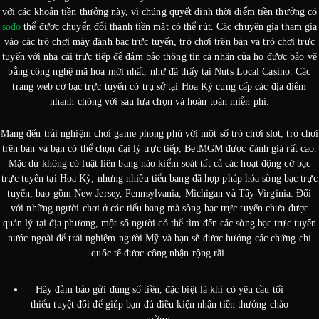
với các khoản tiền thưởng này, vì chúng quyết định thời điểm tiền thưởng có
sođo
thể được chuyển đổi thành tiền mặt có thể rút. Các chuyên gia tham gia
vào các trò chơi máy đánh bạc trực tuyến, trò chơi trên bàn và trò chơi trực
tuyến với nhà cái trực tiếp để đảm bảo thông tin cá nhân của họ được bảo vệ
bằng công nghệ mã hóa mới nhất, như đã thấy tại Nuts Local Casino. Các
trang web cờ bạc trực tuyến có trụ sở tại Hoa Kỳ cung cấp các địa điểm
nhanh chóng với sáu lựa chọn và hoàn toàn miễn phí.
Mang đến trải nghiệm chơi game phong phú với một số trò chơi slot, trò chơi
trên bàn và bạn có thể chọn đại lý trực tiếp, BetMGM được đánh giá rất cao.
Mặc dù không có luật liên bang nào kiểm soát tất cả các hoạt động cờ bạc
trực tuyến tại Hoa Kỳ, nhưng nhiều tiểu bang đã hợp pháp hóa sòng bạc trực
tuyến, bao gồm New Jersey, Pennsylvania, Michigan và Tây Virginia. Đối
với những người chơi ở các tiểu bang mà sòng bạc trực tuyến chưa được
quản lý tại địa phương, một số người có thể tìm đến các sòng bạc trực tuyến
nước ngoài để trải nghiệm người Mỹ và bạn sẽ được hưởng các chứng chỉ
quốc tế được công nhận rộng rãi.
Hãy đảm bảo gửi đúng số tiền, đặc biệt là khi có yêu cầu tối
thiểu tuyệt đối để giúp bạn đủ điều kiện nhận tiền thưởng chào