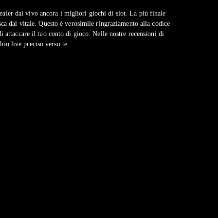
aler dal vivo ancora i migliori giochi di slot. La più finale
sca dal vitale. Questo è verosimile ringraziamento alla codice
i attaccare il tuo conto di gioco. Nelle nostre recensioni di
hio live preciso verso te.