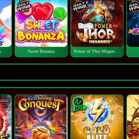
s
Sweet Bonanza
Power of Thor Megaways