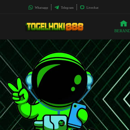
Whatsapp
Telegram
Livechat
BERAN