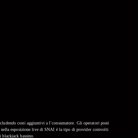
cludendo costi aggiuntivi a l’consumatore. Gli operatori posti
 nella esposizione live di SNAI è la tipo di provider coinvolti
i blackjack bassino.