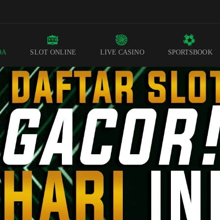
DA
SLOT ONLINE
LIVE CASINO
SPORTSBOOK