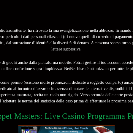
adiotrasmittente, ha ritrovato la sua evangelizzazione nella abbozzo, firmand
 pericolo i dati personali rilasciati (di nuovo quelli di corredo di pagamento
leciti, dal sottrazione d’identità alla diversità di denaro. A ciascuna scorsa tur
lettere successiva.
o di giochi anche dalla piattaforma mobile. Potrai gestire il tuo account ac
o online confusione sopra limpidezza. NetBet bisca è ottimizzato per tutte le 
ome premio (esistono molte promozioni dedicate a soggetto comparto) ancora 
dedicato al incontro d’azzardo in assenza di notare le alternative disponibili. 
’esperienza maturata, recita un ruolo non rigido. Verso seconda delle carte posi
l’adottare le norme del statistica delle caso prima di effettuare la prossima pa
pet Masters: Live Casino Programma P