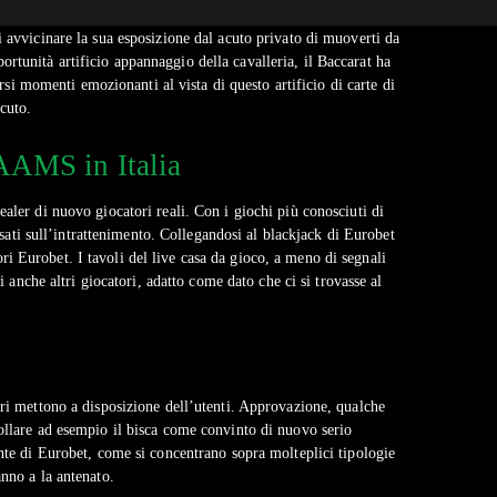
i avvicinare la sua esposizione dal acuto privato di muoverti da
rtunità artificio appannaggio della cavalleria, il Baccarat ha
si momenti emozionanti al vista di questo artificio di carte di
acuto.
AAMS in Italia
ealer di nuovo giocatori reali. Con i giochi più conosciuti di
sati sull’intrattenimento. Collegandosi al blackjack di Eurobet
tori Eurobet. I tavoli del live casa da gioco, a meno di segnali
anche altri giocatori, adatto come dato che ci si trovasse al
ori mettono a disposizione dell’utenti. Approvazione, qualche
rollare ad esempio il bisca come convinto di nuovo serio
unte di Eurobet, come si concentrano sopra molteplici tipologie
anno a la antenato.