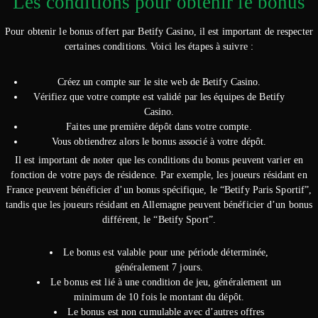
Les conditions pour obtenir le bonus
Pour obtenir le bonus offert par Betify Casino, il est important de respecter
certaines conditions. Voici les étapes à suivre :
Créez un compte sur le site web de Betify Casino.
Vérifiez que votre compte est validé par les équipes de Betify
Casino.
Faites une première dépôt dans votre compte.
Vous obtiendrez alors le bonus associé à votre dépôt.
Il est important de noter que les conditions du bonus peuvent varier en
fonction de votre pays de résidence. Par exemple, les joueurs résidant en
France peuvent bénéficier d’un bonus spécifique, le “Betify Paris Sportif”,
tandis que les joueurs résidant en Allemagne peuvent bénéficier d’un bonus
différent, le “Betify Sport”.
Le bonus est valable pour une période déterminée,
généralement 7 jours.
Le bonus est lié à une condition de jeu, généralement un
minimum de 10 fois le montant du dépôt.
Le bonus est non cumulable avec d’autres offres