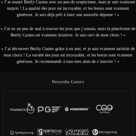
« J’ai essayé Betify Casino avec un peu de scepticisme, mais je suis vraiment
surpris ! La qualité des jeux est incroyable, et les bonus sont vraiment
généreux. Je suis déjà prêt à faire une nouvelle dépense ! »
« J’ai eu un peu de mal à trouver les jeux que j’aimais, mais la plateforme de
Betify Casino est vraiment intuitive. Je suis ravi de mon choix ! »
« J’ai découvert Betify Casino grâce à un ami, et je suis vraiment satisfait de
mon choix ! La variété des jeux est incroyable, et les bonus sont vraiment
généreux. Je recommande à tous mes amis de s’inscrire ! »
Penyedia Games