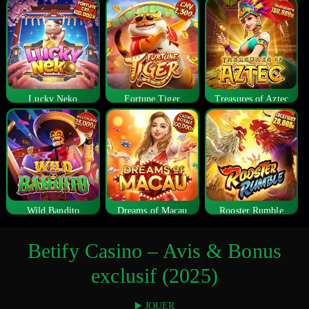
Lucky Neko
Fortune Tiger
Treasures of Aztec
Wild Bandito
Dreams of Macau
Rooster Rumble
Betify Casino – Avis & Bonus
exclusif (2025)
▶️ JOUER