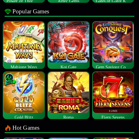
Power of Thor Megaways
Aztec Gems
Gates of Gatot Kaca
Popular Games
Mahjong Ways
Koi Gate
Gem Saviour Conquest
Gold Blitz
Roma
Fiery Sevens
Hot Games