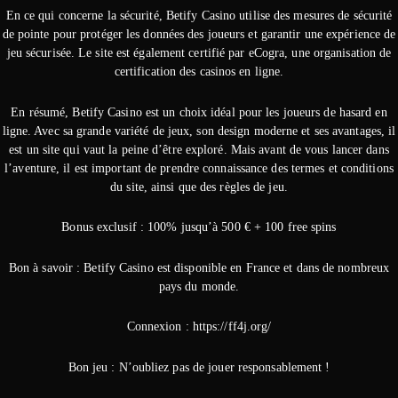
En ce qui concerne la sécurité, Betify Casino utilise des mesures de sécurité
de pointe pour protéger les données des joueurs et garantir une expérience de
jeu sécurisée. Le site est également certifié par eCogra, une organisation de
certification des casinos en ligne.
En résumé, Betify Casino est un choix idéal pour les joueurs de hasard en
ligne. Avec sa grande variété de jeux, son design moderne et ses avantages, il
est un site qui vaut la peine d’être exploré. Mais avant de vous lancer dans
l’aventure, il est important de prendre connaissance des termes et conditions
du site, ainsi que des règles de jeu.
Bonus exclusif : 100% jusqu’à 500 € + 100 free spins
Bon à savoir : Betify Casino est disponible en France et dans de nombreux
pays du monde.
Connexion : https://ff4j.org/
Bon jeu : N’oubliez pas de jouer responsablement !