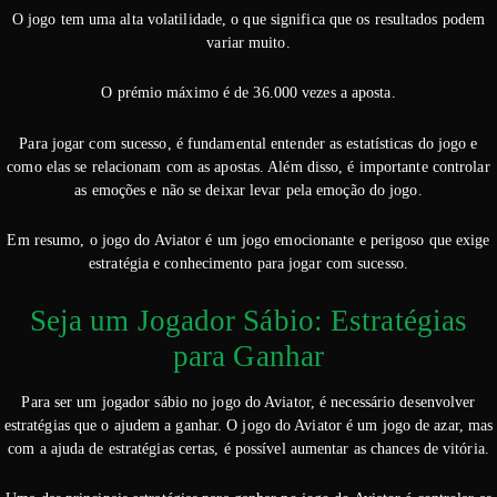
O jogo tem uma alta volatilidade, o que significa que os resultados podem
variar muito.
O prémio máximo é de 36.000 vezes a aposta.
Para jogar com sucesso, é fundamental entender as estatísticas do jogo e
como elas se relacionam com as apostas. Além disso, é importante controlar
as emoções e não se deixar levar pela emoção do jogo.
Em resumo, o jogo do Aviator é um jogo emocionante e perigoso que exige
estratégia e conhecimento para jogar com sucesso.
Seja um Jogador Sábio: Estratégias
para Ganhar
Para ser um jogador sábio no jogo do Aviator, é necessário desenvolver
estratégias que o ajudem a ganhar. O jogo do Aviator é um jogo de azar, mas
com a ajuda de estratégias certas, é possível aumentar as chances de vitória.