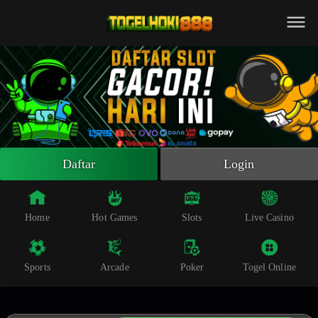
Beranda
Slot Online
Live Casino
Sportsbook
Arcade
Togel Online
Daftar
Login
Poker
Whatsapp
Home
Hot Games
Slots
Live Casino
Telegram
Sports
Arcade
Poker
Togel Online
Livechat