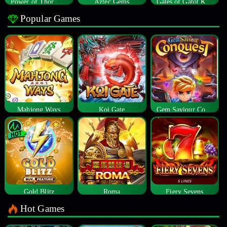
Power of Thor Megaways
Aztec Gems
Gates of Gatot Kaca
Popular Games
Mahjong Ways
Koi Gate
Gem Saviour Conquest
Gold Blitz
Roma
Fiery Sevens
Hot Games