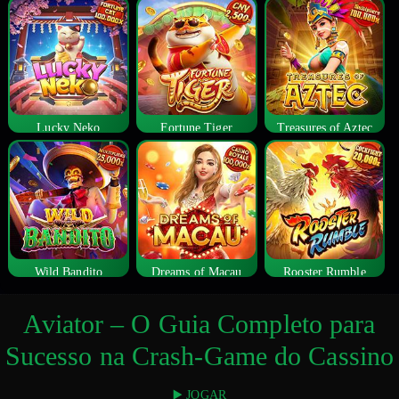
Lucky Neko
Fortune Tiger
Treasures of Aztec
Wild Bandito
Dreams of Macau
Rooster Rumble
Aviator – O Guia Completo para
Sucesso na Crash-Game do Cassino
▶️ JOGAR