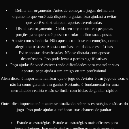
Defina um orçamento: Antes de começar a jogar, defina um
orçamento que você está disposto a gastar. Isso ajudará a evitar
que você se distraia com apostas desenfreadas.
Divida seu orçamento: Divida seu orçamento em pequenas
porções para que você possa controlar melhor suas apostas.
Aposte com sabedoria: Não aposte com base em emoções, como
alegria ou tristeza. Aposta com base em dados e estatísticas.
Evite apostas desenfreadas: Não se distraia com apostas
desenfreadas. Isso pode levar a perdas significativas.
Peça ajuda: Se você estiver tendo dificuldades para controlar suas
apostas, peça ajuda a um amigo ou um profissional.
Além disso, é importante lembrar que o jogo do Aviator é um jogo de azar, e
não há como garantir um ganho. Portanto, é fundamental ter uma
mentalidade realista e não se iludir com ideias de ganhar rápido.
Outra dica importante é manter-se atualizado sobre as estratégias e táticas do
jogo. Isso pode ajudar a melhorar suas chances de ganhar.
Estude as estratégias: Estude as estratégias mais eficazes para
jogar o Aviator. Isso pode ajudar a melhorar suas chances de