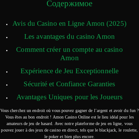
Содержимое
Avis du Casino en Ligne Amon (2025)
Les avantages du casino Amon
Comment créer un compte au casino
Amon
Expérience de Jeu Exceptionnelle
Sécurité et Confiance Garanties
Avantages Uniques pour les Joueurs
Vous cherchez un endroit où vous pouvez gagner de l’argent et avoir du fun ?
Vous êtes au bon endroit ! Amon Casino Online est le lieu idéal pour les
amateurs de jeu de hasard. Avec notre plateforme de jeu en ligne, vous
pouvez jouer à des jeux de casino en direct, tels que le blackjack, le roulette,
le poker et bien plus encore.