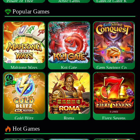
Power of Thor Megaways
Aztec Gems
Gates of Gatot Kaca
Popular Games
Mahjong Ways
Koi Gate
Gem Saviour Conquest
Gold Blitz
Roma
Fiery Sevens
Hot Games