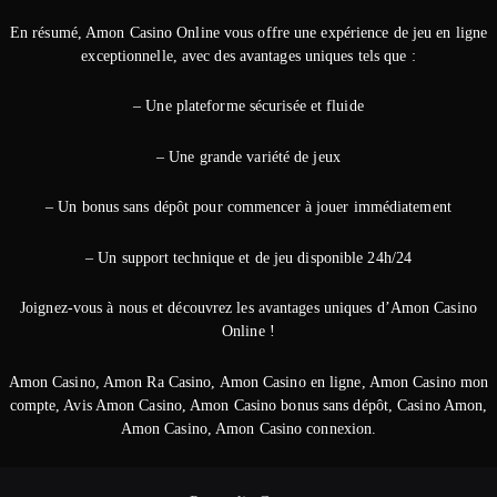
En résumé, Amon Casino Online vous offre une expérience de jeu en ligne
exceptionnelle, avec des avantages uniques tels que :
– Une plateforme sécurisée et fluide
– Une grande variété de jeux
– Un bonus sans dépôt pour commencer à jouer immédiatement
– Un support technique et de jeu disponible 24h/24
Joignez-vous à nous et découvrez les avantages uniques d’Amon Casino
Online !
Amon Casino, Amon Ra Casino, Amon Casino en ligne, Amon Casino mon
compte, Avis Amon Casino, Amon Casino bonus sans dépôt, Casino Amon,
Amon Casino, Amon Casino connexion.