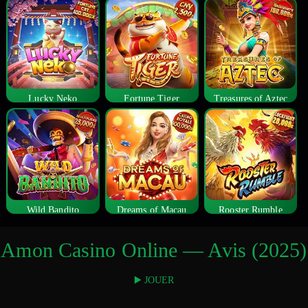
Lucky Neko
Fortune Tiger
Treasures of Aztec
Wild Bandito
Dreams of Macau
Rooster Rumble
Amon Casino Online — Avis (2025)
▶️ JOUER