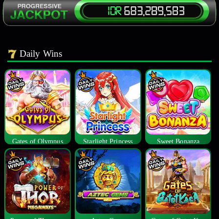
Daily Wins
Gates of Olympus
Starlight Princess
Sweet Bonanza