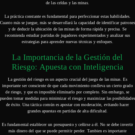
de las celdas y las minas.
La práctica constante es fundamental para perfeccionar estas habilidades.
Cuanto más se juegue, más se desarrollará la capacidad de identificar patrones
y de deducir la ubicación de las minas de forma rápida y precisa. Se
recomienda estudiar partidas de jugadores experimentados y analizar sus
estrategias para aprender nuevas técnicas y enfoques.
La Importancia de la Gestión del
Riesgo: Apuesta con Inteligencia
La gestión del riesgo es un aspecto crucial del juego de las minas. Es
importante ser consciente de que cada movimiento conlleva un cierto grado
de riesgo, y que es imposible eliminarlo por completo. Sin embargo, se
pueden tomar medidas para minimizar el riesgo y maximizar las posibilidades
de éxito. Una táctica común es apostar con moderación, evitando hacer
grandes apuestas en partidas de alta dificultad.
Es fundamental establecer un presupuesto y ceñirse a él. No se debe invertir
más dinero del que se puede permitir perder. Tambien es importante