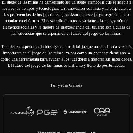
El juego de las minas ha demostrado ser un juego atemporal que se adapta a
los nuevos tiempos y tecnologías. La innovación continua y la adaptación a
las preferencias de los jugadores garantizan que este juego seguirá siendo
popular en el futuro. El desarrollo de nuevas variantes, la integración de
elementos sociales y la mejora de la experiencia del usuario son algunas de
las tendencias que se esperan en el futuro del juego de las minas.
Tambien se espera que la inteligencia artificial juegue un papel cada vez más
importante en el juego de las minas, ya sea como un oponente desafiante o
como una herramienta para ayudar a los jugadores a mejorar sus habilidades.
El futuro del juego de las minas es brillante y lleno de posibilidades.
Penyedia Games