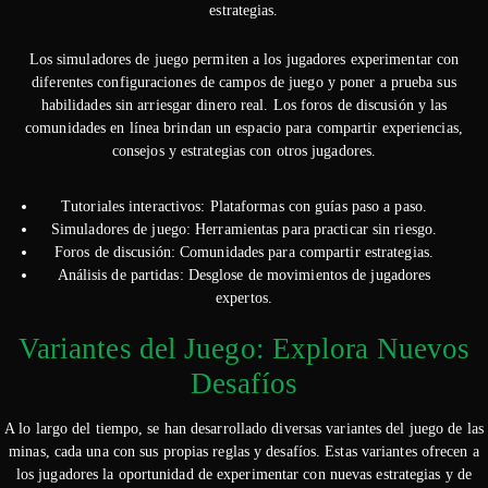
estrategias.
Los simuladores de juego permiten a los jugadores experimentar con
diferentes configuraciones de campos de juego y poner a prueba sus
habilidades sin arriesgar dinero real. Los foros de discusión y las
comunidades en línea brindan un espacio para compartir experiencias,
consejos y estrategias con otros jugadores.
Tutoriales interactivos: Plataformas con guías paso a paso.
Simuladores de juego: Herramientas para practicar sin riesgo.
Foros de discusión: Comunidades para compartir estrategias.
Análisis de partidas: Desglose de movimientos de jugadores
expertos.
Variantes del Juego: Explora Nuevos
Desafíos
A lo largo del tiempo, se han desarrollado diversas variantes del juego de las
minas, cada una con sus propias reglas y desafíos. Estas variantes ofrecen a
los jugadores la oportunidad de experimentar con nuevas estrategias y de