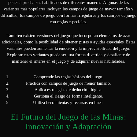
poner a prueba sus habilidades de diferentes maneras. Algunas de las
variantes más populares incluyen los campos de juego de mayor tamaño y
dificultad, los campos de juego con formas irregulares y los campos de juego
con reglas especiales.
También existen versiones del juego que incorporan elementos de azar
adicionales, como la posibilidad de obtener pistas o ayudas especiales. Estas
variantes pueden aumentar la emoción y la imprevisibilidad del juego.
Explorar estas variantes puede ser una forma divertida y desafiante de
mantener el interés en el juego y de adquirir nuevas habilidades.
Comprende las reglas básicas del juego.
Practica con campos de juego de menor tamaño.
Aplica estrategias de deducción lógica.
Gestiona el riesgo de forma inteligente.
Utiliza herramientas y recursos en línea.
El Futuro del Juego de las Minas:
Innovación y Adaptación