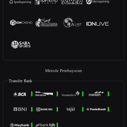
Metode Pembayaran
Transfer Bank