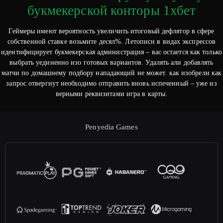
букмекерской конторы 1хбет
Геймеры имеют вероятность увеличить итоговый дефлятор в сфере
собственной ставке возьмите десял%. Летописи в видах экспрессов
идентифицирует букмекерская администрация – вас остается как только
выбрать уединенно изо готовых вариантов. Удалять али добавлять
матчи по домашнему подбору нападающий не может. как изобрели как
запрос отвергнут необходимо отправить вновь испеченный – уже из
верными реквизитами игра в карты.
Penyedia Games