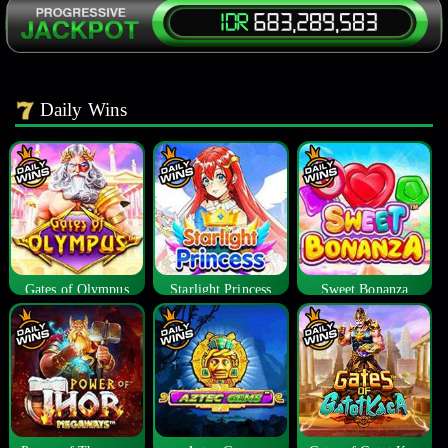
Daily Wins
Gates of Olympus
Starlight Princess
Sweet Bonanza