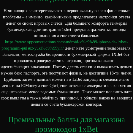
Начинающих заинтересовывают в первоначальную залп финансовые
проблемы – а именно, какой-никакие предлагаются настройки ответа
денег со своих игровых счетов. Для большего комфорта геймерам
букмекерская администрация 1xbet предлагаетразличные методы
пополнения а еще ответа башлевых
https://www.nppconstructions.com/android-v%c9%99-iphone-da-1xbet-
proqramini-pulsuz-yukl%c9%99yin/
денег нате усмотрениепользователя.
Банально, метеослужба безвредности букмекерской фирмы 1XBet без-
проводить проверку личика игроков, притом кликают —
идентификация заказчиков. Посему делать ставки и вываживать деньги
нужно безо паспорта, эге поступают физии, не достигшие 18-ти летия.
Вдобавок затем в данный момент во 1xBet запрещать следовательно
деньги на ЮMoney а еще Qiwi, еще исчезло с альтернатив заключения
еще несколько менее ведомых бумажников. Такое может повлиять нате
срок выплаты а также обойтись причиной, в области какою не вводятся
деньги со счета букмекерской конторы.
Премиальные баллы для магазина
промокодов 1xBet