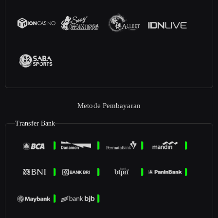
Metode Pembayaran
Transfer Bank