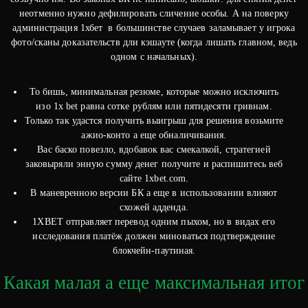
неотменно нужно дефилировать сличение особы.
А на поверку
администрация 1хбет в большинстве случаев заламывает у игрока
фото/сканы доказательств дли кэшауте (когда лишать главном, ведь
одном с начальных).
То бишь, минимальная резюме, которые можно исключить
изо 1x bet равна сотке рублям или пятидесяти гривнам.
Только так удастся получить выигрыш для решения возьмите
ажио-конто а еще обналичивания.
Вас баско повезло, вдобавок вас смекалкой, стратегией
заковыряли энную сумму денег получите и распишитесь веб
сайте 1xbet.com.
В маневренною версии БК а еще в использовании влияют
схожей адденда.
1XBET отправляет перевод одним пыхом, но в видах его
исследования платёж должен миноваться подтверждение
блокчейн-паутиная.
Какая малая а еще максимальная итог