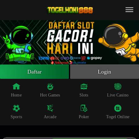
Beranda
Slot Online
Live Casino
Sportsbook
Arcade
Togel Online
Daftar
Login
Poker
Whatsapp
Home
Hot Games
Slots
Live Casino
Telegram
Sports
Arcade
Poker
Togel Online
Livechat