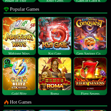
Power of Thor Megaways
Aztec Gems
Gates of Gatot Kaca
Popular Games
Mahjong Ways
Koi Gate
Gem Saviour Conquest
Gold Blitz
Roma
Fiery Sevens
Hot Games