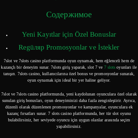
Содержимое
Yeni Kayıtlar için Özel Bonuslar
Regüляр Promosyonlar ve İstekler
7slot ve 7slots casino platformunda oyun oynamak, hem eğlenceli hem de
kazançlı bir deneyim sunar. 7slots giriş yaparak, slot 7 ve
7 slots
oyunları ile
tanışın. 7slots casino, kullanıcılarına özel bonus ve promosyonlar sunarak,
oyun oynamak için ideal bir yer haline geliyor.
7slot ve 7slots casino platformunda, yeni kaydolunan oyunculara özel olarak
sunulan giriş bonusları, oyun deneyiminizi daha fazla zenginleştirir. Ayrıca,
düzenli olarak düzenlenen promosyonlar ve kampanyalar, oyunculara ek
kazanç fırsatları sunar. 7 slots casino platformunda, her tür slot oyunu
bulabilirsiniz, her seviyede oyuncu için uygun olanlar arasında seçim
yapabilirsiniz.