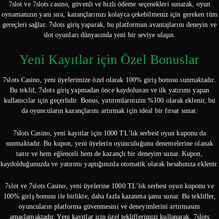
7slot ve 7slots casino, güvenli ve hızlı ödeme seçenekleri sunarak, oyun
oynamanızın yanı sıra, kazançlarınızı kolayca çekebilmeniz için gereken tüm
gereçleri sağlar. 7slots giriş yaparak, bu platformun avantajlarını deneyin ve
slot oyunları dünyasında yeni bir seviye ulaşın.
Yeni Kayıtlar için Özel Bonuslar
7slots Casino, yeni üyelerimize özel olarak 100% giriş bonusu sunmaktadır.
Bu teklif, 7slots giriş yapmadan önce kaydolunan ve ilk yatırımı yapan
kullanıcılar için geçerlidir. Bonus, yatırımlarınızın %100 olarak eklenir, bu
da oyuncuların kazançlarını artırmak için ideal bir fırsat sunar.
7slots Casino, yeni kayıtlar için 1000 TL’lık serbest oyun kuponu da
sunmaktadır. Bu kupon, yeni üyelerin oyunculuğunu denemelerine olanak
tanır ve hem eğlenceli hem de kazançlı bir deneyim sunar. Kupon,
kaydolduğunuzda ve yatırımı yaptığınızda otomatik olarak hesabınıza eklenir.
7slot ve 7slots Casino, yeni üyelerine 1000 TL’lık serbest oyun kuponu ve
100% giriş bonusu ile birlikte, daha fazla kazanma şansı sunar. Bu teklifler,
oyuncuların platforma güvenmesini ve deneyimlerini artırmasını
amaçlamaktadır. Yeni kayıtlar için özel tekliflerimizi kullanarak, 7slots