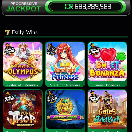
Daily Wins
Gates of Olympus
Starlight Princess
Sweet Bonanza