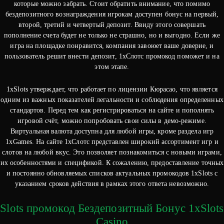
которые можно забрать. Стоит обратить внимание, что помимо
бездепозитного вознаграждения игрокам доступен бонус на первый,
второй, третий и четвертый депозит. Ввиду этого совершать
пополнение счета будет не только не страшно, но и выгодно. Если же
игра на площадке понравится, компания завоюет ваше доверие, и
пользователь решит внести депозит, 1хСлотс промокод поможет и на
этом этапе.
1xSlots утверждает, что работает по лицензии Кюрасао, что является
одним из важных показателей легальности и соблюдения определенных
стандартов. Перед тем как регистрироваться на сайте и пополнять
игровой счёт, можно попробовать свои силы в демо-режиме.
Виртуальная валюта доступна для любой игры, кроме раздела игр
1xGames. На сайте 1хСлотс представлен широкий ассортимент игр и
слотов на любой вкус. Это позволяет познакомиться с новыми играми,
их особенностями и спецификой. К сожалению, предоставление точных
и постоянно обновляемых списков актуальных промокодов 1xSlots с
указанием сроков действия в рамках этого ответа невозможно.
Slots промокод Бездепозитный Бонус 1xSlots
Casino