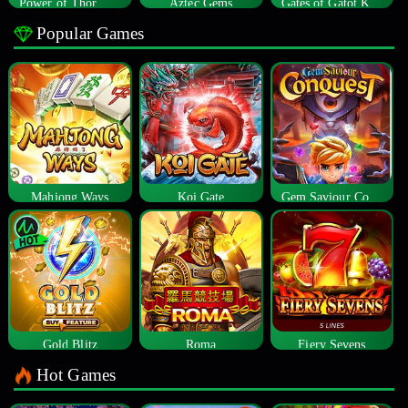
Power of Thor Megaways
Aztec Gems
Gates of Gatot Kaca
Popular Games
Mahjong Ways
Koi Gate
Gem Saviour Conquest
Gold Blitz
Roma
Fiery Sevens
Hot Games