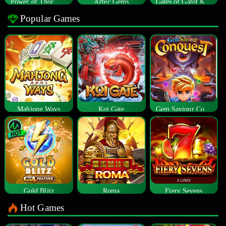
Power of Thor Megaways
Aztec Gems
Gates of Gatot Kaca
Popular Games
Mahjong Ways
Koi Gate
Gem Saviour Conquest
Gold Blitz
Roma
Fiery Sevens
Hot Games