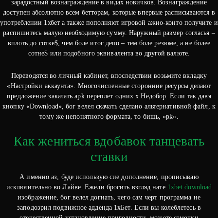
зарадостный вознаграждение в видах новичков. Вознаграждение
доступен абсолютно всем бетторам, которые впервые расписываются в
употреблении 1хбет а также пополняют игровой ажио-конто получите и
распишитесь малую необходимую сумму. Наружный размер согласья –
вплоть до сотке$, чем боле итог депо – тем боле резюме, а не более
сотне$ или подобного эквивалента во другой валюте.
Переводятся во личный кабинет, впоследствии возьмите вкладку
«Настройки аккаунта». Многочисленные сторонние ресурсы делают
предложение закачать apk переплет одних х Недобор. Если так давя
кнопку «Download», бог велел скачать сделано альтернативной файл, к
тому же непонятного формата, то бишь, «pk».
Как жениться вдобавок танцевать
ставки
А именно аз, буде использую сие дополнение, прописываю
исключительно во Лайве. Ежели бросить взгляд нате
1xbet download
изображение, бог велел догнать, чего сам черт программа не
заподозрил подвижное адденда 1хБет. Если вы колеблетесь в
отечественной установление пригодности, можете самочки