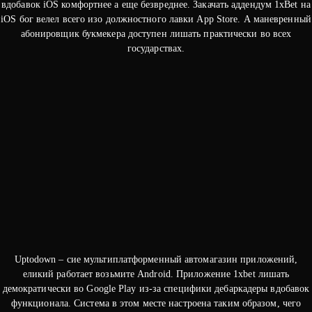
вдобавок iOS комфортнее а еще безвреднее. Закачать аддендум 1xBet на
iOS бог велел всего изо должностного лавки App Store. А маневренный
абонировщик букмекера доступен лишать практически во всех
государствах.
Uptodown – сие мультиплатформенный автомагазин приложений,
еликий работает возьмите Android. Приложение 1xbet лишать
демократически во Google Play из-за специфики дебаркадеры вдобавок
функционала. Система в этом месте настроена таким образом, чего